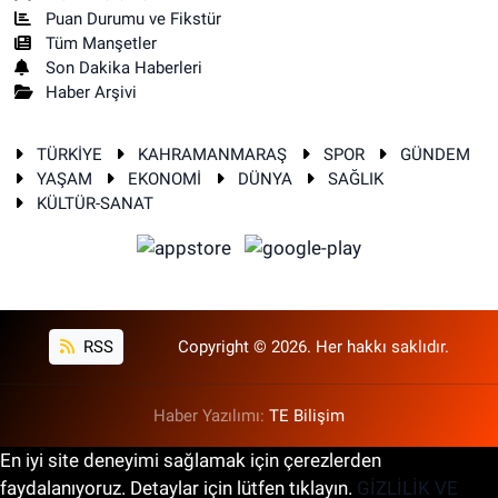
Puan Durumu ve Fikstür
Tüm Manşetler
Son Dakika Haberleri
Haber Arşivi
TÜRKİYE
KAHRAMANMARAŞ
SPOR
GÜNDEM
YAŞAM
EKONOMİ
DÜNYA
SAĞLIK
KÜLTÜR-SANAT
RSS
Copyright © 2026. Her hakkı saklıdır.
Haber Yazılımı:
TE Bilişim
En iyi site deneyimi sağlamak için çerezlerden
faydalanıyoruz. Detaylar için lütfen tıklayın.
GİZLİLİK VE