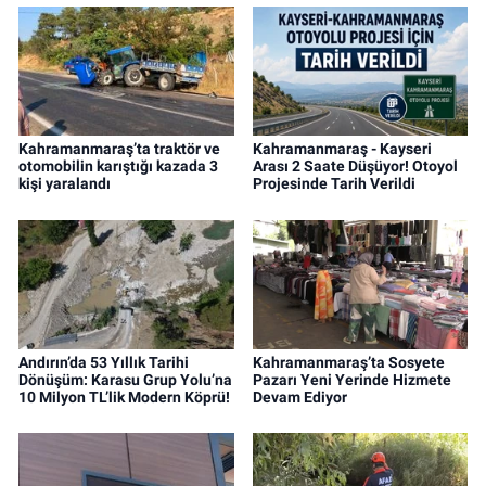
Kahramanmaraş’ta traktör ve
Kahramanmaraş - Kayseri
otomobilin karıştığı kazada 3
Arası 2 Saate Düşüyor! Otoyol
kişi yaralandı
Projesinde Tarih Verildi
Andırın’da 53 Yıllık Tarihi
Kahramanmaraş’ta Sosyete
Dönüşüm: Karasu Grup Yolu’na
Pazarı Yeni Yerinde Hizmete
10 Milyon TL’lik Modern Köprü!
Devam Ediyor