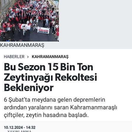
EĞİTİM
EKONOMİ
KÜLTÜR-SANAT
KAHRAMANMARAŞ
MAGAZİN
HABERLER
KAHRAMANMARAŞ
Bu Sezon 15 Bin Ton
SAĞLIK
Zeytinyağı Rekoltesi
TEKNOLOJİ
Bekleniyor
6 Şubat’ta meydana gelen depremlerin
TİCARET
ardından yaralarını saran Kahramanmaraşlı
çiftçiler, zeytin hasadına başladı.
10.12.2024 - 14:32
YAYINLANMA