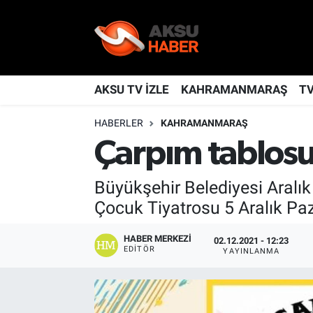
YAŞAM
Nöbetçi Eczaneler
TÜRKİYE
Hava Durumu
AKSU TV İZLE
KAHRAMANMARAŞ
T
HABERLER
KAHRAMANMARAŞ
KAHRAMANMARAŞ
Kahramanmaraş Namaz Vakitleri
Çarpım tablos
SPOR
Trafik Durumu
Büyükşehir Belediyesi Aralı
GÜNDEM
TFF 2.Lig Kırmızı Grup Puan Durumu ve Fikstür
Çocuk Tiyatrosu 5 Aralık Paz
POLİTİKA
Tüm Manşetler
HABER MERKEZI
02.12.2021 - 12:23
EDITÖR
YAYINLANMA
DÜNYA
Son Dakika Haberleri
BİLİM
Haber Arşivi