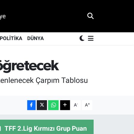
ye
POLİTİKA
DÜNYA
öğretecek
üzenlenecek Çarpım Tablosu
-
+
A
A
TFF 2.Lig Kırmızı Grup Puan