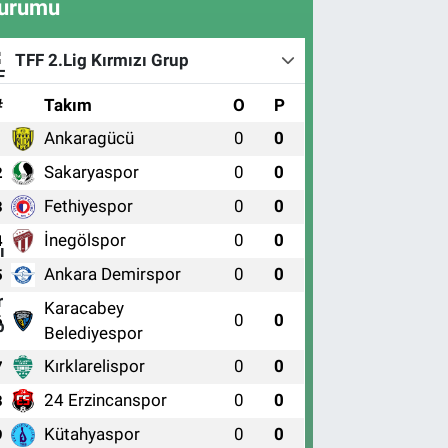
urumu
TFF 2.Lig Kırmızı Grup
#
Takım
O
P
Ankaragücü
0
0
1
Sakaryaspor
0
0
2
Fethiyespor
0
0
3
İnegölspor
0
0
4
Ankara Demirspor
0
0
5
Karacabey
0
0
6
Belediyespor
Kırklarelispor
0
0
7
24 Erzincanspor
0
0
8
Kütahyaspor
0
0
9