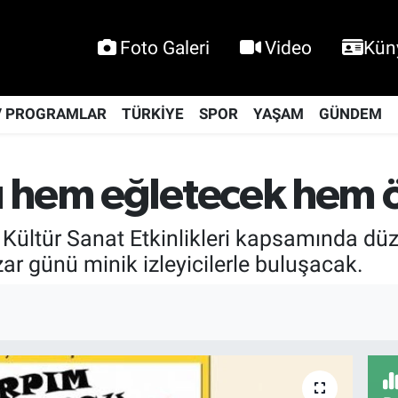
Foto Galeri
Video
Kün
V PROGRAMLAR
TÜRKİYE
SPOR
YAŞAM
GÜNDEM
u hem eğletecek hem 
k Kültür Sanat Etkinlikleri kapsamında d
ar günü minik izleyicilerle buluşacak.