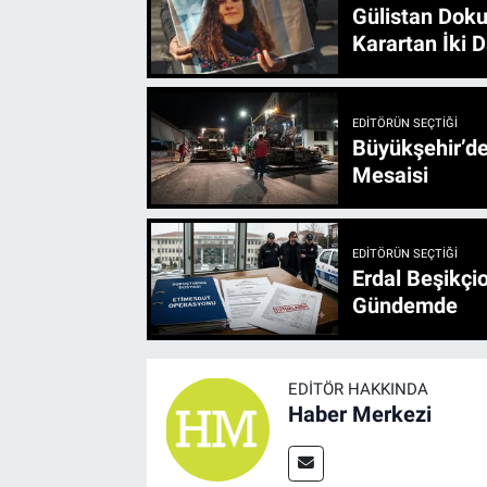
Gülistan Doku
Karartan İki D
EDITÖRÜN SEÇTIĞI
Büyükşehir’den 3 İlçe 20 Noktada Yeni Haftada
Mesaisi
EDITÖRÜN SEÇTIĞI
Erdal Beşikçio
Gündemde
EDITÖR HAKKINDA
Haber Merkezi