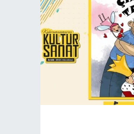
EĞİTİM
EKONOMİ
KÜLTÜR-SANAT
MAGAZİN
SAĞLIK
TEKNOLOJİ
TİCARET