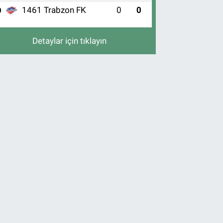
1461 Trabzon FK
0
0
0
Detaylar için tıklayın