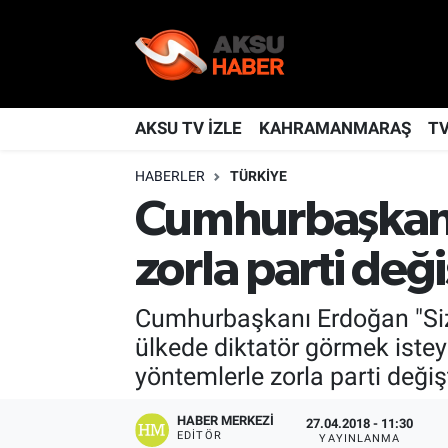
YAŞAM
Nöbetçi Eczaneler
TÜRKİYE
Hava Durumu
AKSU TV İZLE
KAHRAMANMARAŞ
T
HABERLER
TÜRKİYE
KAHRAMANMARAŞ
Kahramanmaraş Namaz Vakitleri
Cumhurbaşkanı
SPOR
Trafik Durumu
zorla parti değ
GÜNDEM
TFF 2.Lig Kırmızı Grup Puan Durumu ve Fikstür
Cumhurbaşkanı Erdoğan "Siz 
POLİTİKA
Tüm Manşetler
ülkede diktatör görmek istey
yöntemlerle zorla parti değişt
DÜNYA
Son Dakika Haberleri
HABER MERKEZI
27.04.2018 - 11:30
BİLİM
Haber Arşivi
EDITÖR
YAYINLANMA