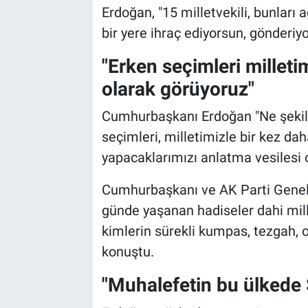
Erdoğan, "15 milletvekili, bunlar
bir yere ihraç ediyorsun, gönderiyo
"Erken seçimleri milleti
olarak görüyoruz"
Cumhurbaşkanı Erdoğan "Ne şekild
seçimleri, milletimizle bir kez da
yapacaklarımızı anlatma vesilesi o
Cumhurbaşkanı ve AK Parti Genel
günde yaşanan hadiseler dahi mille
kimlerin sürekli kumpas, tezgah, 
konuştu.
"Muhalefetin bu ülkede 