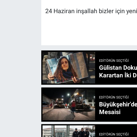
24 Haziran inşallah bizler için yeni
EDITÖRÜN SEÇTIĞI
Gülistan Doku
Karartan İki D
EDITÖRÜN SEÇTIĞI
Büyükşehir’den 3 İlçe 20 Noktada Yeni Haftada
Mesaisi
EDITÖRÜN SEÇTIĞI