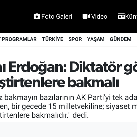
Foto Galeri
Video
Kün
V PROGRAMLAR
TÜRKİYE
SPOR
YAŞAM
GÜNDEM
 Erdoğan: Diktatör g
iştirtenlere bakmalı
bakmayın bazılarının AK Parti'yi tek ad
en, bir gecede 15 milletvekiline; siyaset 
irtenlere bakmalıdır." dedi.