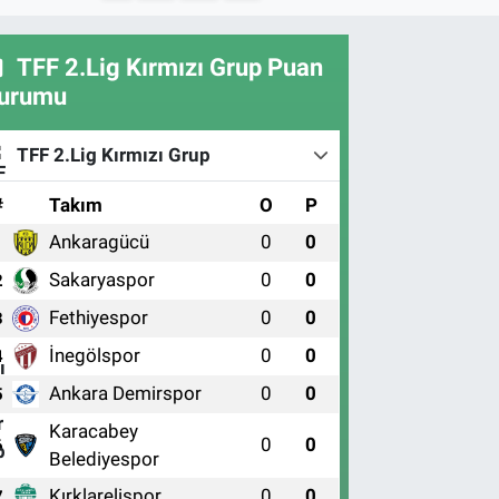
TFF 2.Lig Kırmızı Grup Puan
urumu
TFF 2.Lig Kırmızı Grup
#
Takım
O
P
Ankaragücü
0
0
1
Sakaryaspor
0
0
2
Fethiyespor
0
0
3
İnegölspor
0
0
4
Ankara Demirspor
0
0
5
Karacabey
0
0
6
Belediyespor
Kırklarelispor
0
0
7