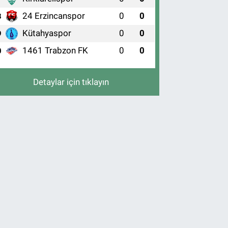
24 Erzincanspor
0
0
8
Kütahyaspor
0
0
9
1461 Trabzon FK
0
0
0
Detaylar için tıklayın