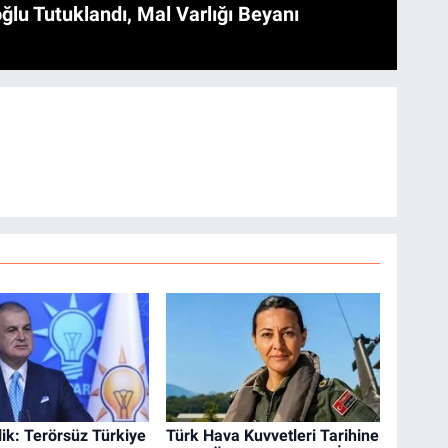
ğlu Tutuklandı, Mal Varlığı Beyanı
ik: Terörsüz Türkiye
Türk Hava Kuvvetleri Tarihine