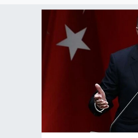
EĞİTİM
EKONOMİ
KÜLTÜR-SANAT
MAGAZİN
SAĞLIK
TEKNOLOJİ
TİCARET