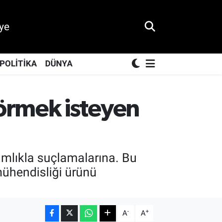
ye
POLİTİKA
DÜNYA
örmek isteyen
amlıkla suçlamalarına. Bu
mühendisliği ürünü
-
+
A
A