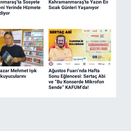
nmaraş’ta Sosyete
Kahramanmaraş'ta Yazın En
eni Yerinde Hizmete
Sıcak Günleri Yaşanıyor
diyor
Yazar Mehmet Işık
Ağustos Fuarı’nda Hafta
kuyucularını
Sonu Eğlencesi: Sertaç Abi
ve “Bu Konserde Mikrofon
Sende” KAFUM’da!