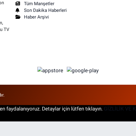
on
Tüm Manşetler
Son Dakika Haberleri
Haber Arşivi
m,
su TV
ır.
n faydalanıyoruz. Detaylar için lütfen tıklayın.
GİZLİLİK VE 