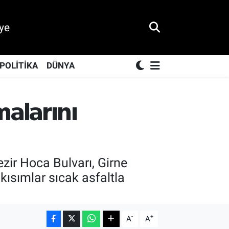
ye
POLİTİKA
DÜNYA
malarını
ezir Hoca Bulvarı, Girne
kısımlar sıcak asfaltla
-
+
A
A