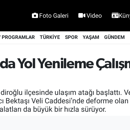
Foto Galeri
Video
Kün
V PROGRAMLAR
TÜRKİYE
SPOR
YAŞAM
GÜNDEM
da Yol Yenileme Çalış
iroğlu ilçesinde ulaşım atağı başlattı. V
cı Bektaşı Veli Caddesi’nde deforme olan 
latları da büyük bir hızla sürüyor.