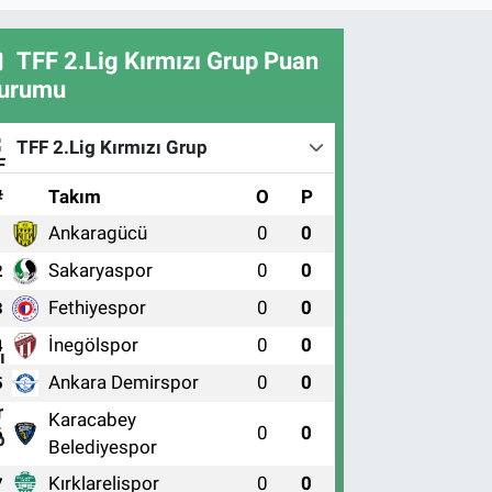
TFF 2.Lig Kırmızı Grup Puan
urumu
TFF 2.Lig Kırmızı Grup
#
Takım
O
P
Ankaragücü
0
0
1
Sakaryaspor
0
0
2
Fethiyespor
0
0
3
İnegölspor
0
0
4
Ankara Demirspor
0
0
5
Karacabey
0
0
6
Belediyespor
Kırklarelispor
0
0
7