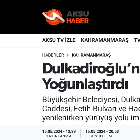
YAŞAM
Nöbetçi Eczaneler
TÜRKİYE
Hava Durumu
AKSU TV İZLE
KAHRAMANMARAŞ
T
HABERLER
KAHRAMANMARAŞ
KAHRAMANMARAŞ
Kahramanmaraş Namaz Vakitleri
Dulkadiroğlu’n
SPOR
Trafik Durumu
Yoğunlaştırdı
GÜNDEM
TFF 2.Lig Kırmızı Grup Puan Durumu ve Fikstür
Büyükşehir Belediyesi, Dulkad
POLİTİKA
Tüm Manşetler
Caddesi, Fetih Bulvarı ve Ha
yenilenirken yürüyüş yolu ima
DÜNYA
Son Dakika Haberleri
15.05.2024 - 13:39
15.05.2024 - 20:53
BİLİM
Haber Arşivi
YAYINLANMA
GÜNCELLEME