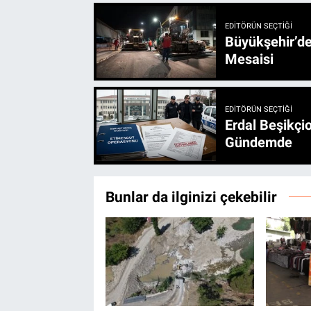
EDITÖRÜN SEÇTIĞI
Büyükşehir’den 3 İlçe 20 Noktada Yeni Haftada
Mesaisi
EDITÖRÜN SEÇTIĞI
Erdal Beşikçio
Gündemde
Bunlar da ilginizi çekebilir