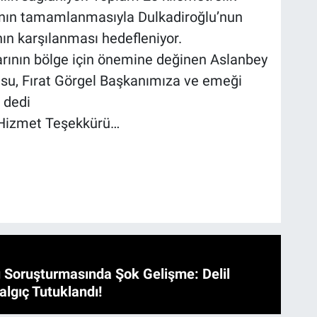
sının tamamlanmasıyla Dulkadiroğlu’nun
nın karşılanması hedefleniyor.
arının bölge için önemine değinen Aslanbey
u, Fırat Görgel Başkanımıza ve emeği
 dedi
 Hizmet Teşekkürü…
 Soruşturmasında Şok Gelişme: Delil
algıç Tutuklandı!