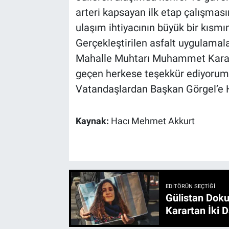
arteri kapsayan ilk etap çalışma
ulaşım ihtiyacının büyük bir kısmı
Gerçekleştirilen asfalt uygulamal
Mahalle Muhtarı Muhammet Karas
geçen herkese teşekkür ediyorum
Vatandaşlardan Başkan Görgel’e
Kaynak:
Hacı Mehmet Akkurt
EDITÖRÜN SEÇTIĞI
Gülistan Doku
Karartan İki D