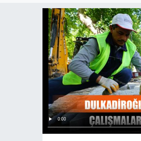
EĞİTİM
EKONOMİ
KÜLTÜR-SANAT
MAGAZİN
SAĞLIK
TEKNOLOJİ
TİCARET