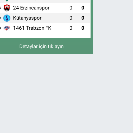
24 Erzincanspor
0
0
8
Kütahyaspor
0
0
9
1461 Trabzon FK
0
0
0
Detaylar için tıklayın