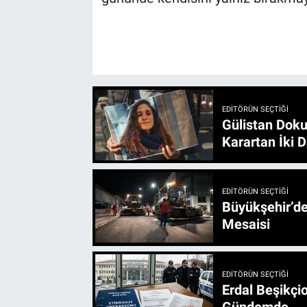
EDITÖRÜN SEÇTIĞI
Gülistan Doku
Karartan İki D
EDITÖRÜN SEÇTIĞI
Büyükşehir’den 3 İlçe 20 Noktada Yeni Haftada
Mesaisi
EDITÖRÜN SEÇTIĞI
Erdal Beşikçio
Gündemde