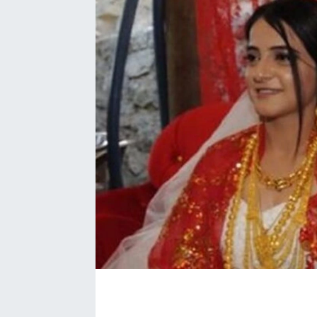
EĞİTİM
EKONOMİ
KÜLTÜR-SANAT
MAGAZİN
SAĞLIK
TEKNOLOJİ
TİCARET