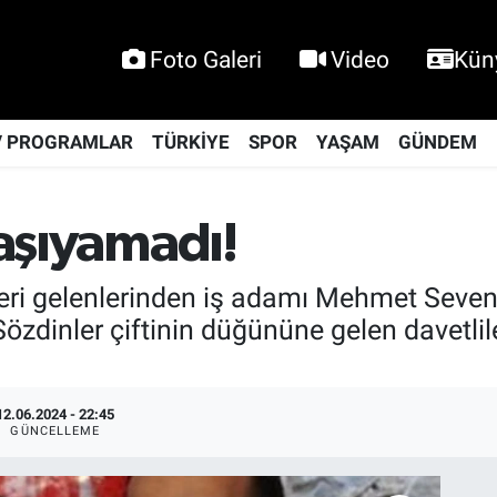
Foto Galeri
Video
Kün
V PROGRAMLAR
TÜRKİYE
SPOR
YAŞAM
GÜNDEM
taşıyamadı!
ileri gelenlerinden iş adamı Mehmet Seven
özdinler çiftinin düğününe gelen davetlil
12.06.2024 - 22:45
GÜNCELLEME