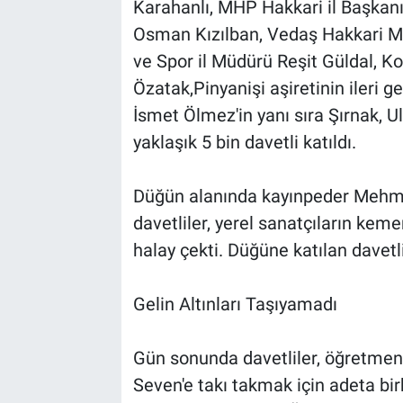
Karahanlı, MHP Hakkari il Başkanı 
Osman Kızılban, Vedaş Hakkari Mü
ve Spor il Müdürü Reşit Güldal, K
Özatak,Pinyanişi aşiretinin ileri 
İsmet Ölmez'in yanı sıra Şırnak, U
yaklaşık 5 bin davetli katıldı.
Düğün alanında kayınpeder Mehmet
davetliler, yerel sanatçıların keme
halay çekti. Düğüne katılan davetl
Gelin Altınları Taşıyamadı
Gün sonunda davetliler, öğretmen
Seven'e takı takmak için adeta birbi