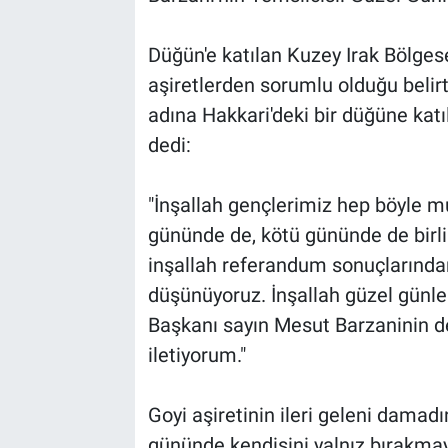
Düğün'e katılan Kuzey Irak Bölges
aşiretlerden sorumlu olduğu belir
adına Hakkari'deki bir düğüne katı
dedi:
"İnşallah gençlerimiz hep böyle mut
gününde de, kötü gününde de birli
inşallah referandum sonuçlarında
düşünüyoruz. İnşallah güzel günler
Başkanı sayın Mesut Barzaninin d
iletiyorum."
Goyi aşiretinin ileri geleni dama
gününde kendisini yalnız bırakmay