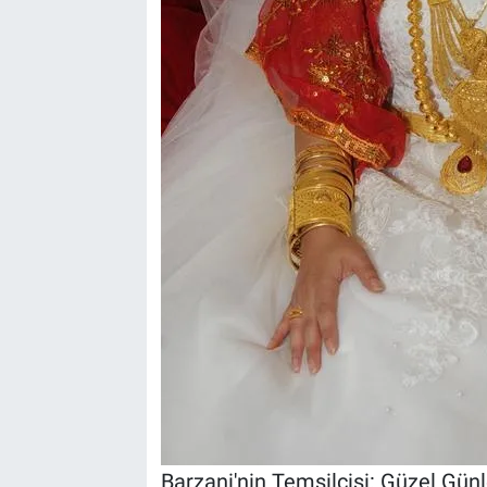
Barzani'nin Temsilcisi: Güzel Günl