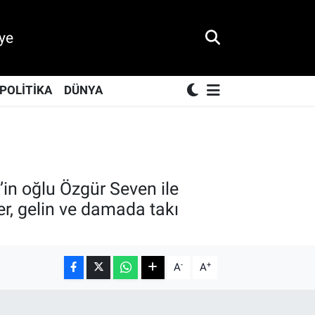
ye
POLİTİKA
DÜNYA
’in oğlu Özgür Seven ile
er, gelin ve damada takı
-
+
A
A