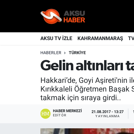
YAŞAM
Nöbetçi Eczaneler
TÜRKİYE
Hava Durumu
AKSU TV İZLE
KAHRAMANMARAŞ
T
HABERLER
TÜRKİYE
KAHRAMANMARAŞ
Kahramanmaraş Namaz Vakitleri
Gelin altınları 
SPOR
Trafik Durumu
Hakkari’de, Goyi Aşireti'nin 
GÜNDEM
TFF 2.Lig Kırmızı Grup Puan Durumu ve Fikstür
Kırıkkaleli Öğretmen Başak S
takmak için sıraya girdi..
POLİTİKA
Tüm Manşetler
HABER MERKEZI
21.08.2017 - 13:27
DÜNYA
Son Dakika Haberleri
EDITÖR
YAYINLANMA
BİLİM
Haber Arşivi