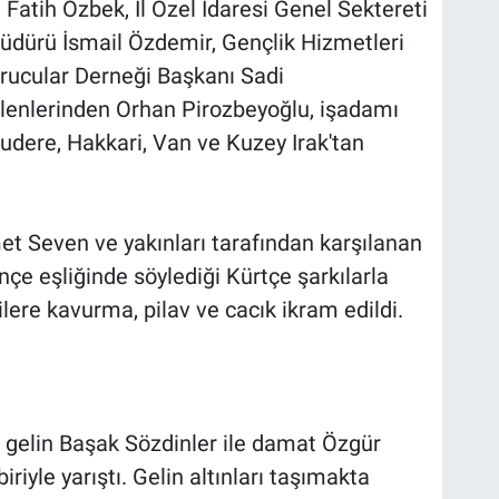
Fatih Özbek, İl Özel İdaresi Genel Sektereti
dürü İsmail Özdemir, Gençlik Hizmetleri
orucular Derneği Başkanı Sadi
gelenlerinden Orhan Pirozbeyoğlu, işadamı
ludere, Hakkari, Van ve Kuzey Irak'tan
 Seven ve yakınları tarafından karşılanan
nçe eşliğinde söylediği Kürtçe şarkılarla
ilere kavurma, pilav ve cacık ikram edildi.
 gelin Başak Sözdinler ile damat Özgür
riyle yarıştı. Gelin altınları taşımakta