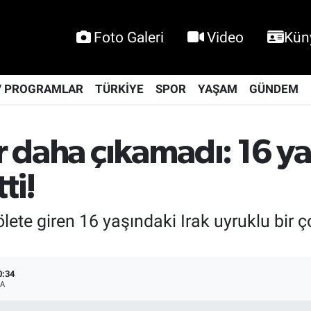
Foto Galeri
Video
Kün
V PROGRAMLAR
TÜRKİYE
SPOR
YAŞAM
GÜNDEM
ir daha çıkamadı: 16 y
ti!
gölete giren 16 yaşındaki Irak uyruklu bir
0:34
A