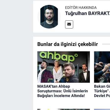
EDITÖR HAKKINDA
Tuğrulhan BAYRAK
Bunlar da ilginizi çekebilir
MASAK'tan Ahbap
Bakan Gü
Soruşturması: Ünlü İsimlerin
Türkiye" 
Bağışları İnceleme Altında!
Devlet Po