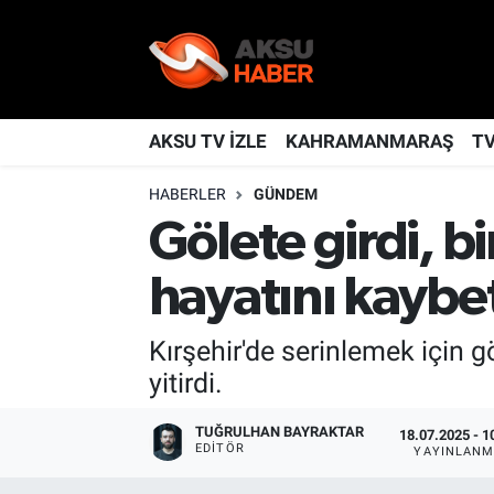
YAŞAM
Nöbetçi Eczaneler
TÜRKİYE
Hava Durumu
AKSU TV İZLE
KAHRAMANMARAŞ
T
HABERLER
GÜNDEM
KAHRAMANMARAŞ
Kahramanmaraş Namaz Vakitleri
Gölete girdi, b
SPOR
Trafik Durumu
hayatını kaybet
GÜNDEM
TFF 2.Lig Kırmızı Grup Puan Durumu ve Fikstür
Kırşehir'de serinlemek için 
POLİTİKA
Tüm Manşetler
yitirdi.
DÜNYA
Son Dakika Haberleri
TUĞRULHAN BAYRAKTAR
18.07.2025 - 1
EDITÖR
YAYINLANM
BİLİM
Haber Arşivi