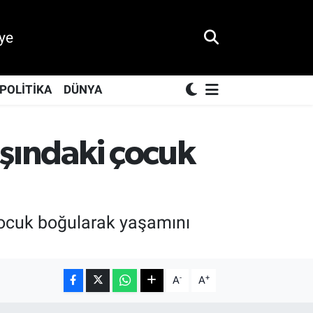
ye
POLİTİKA
DÜNYA
aşındaki çocuk
 çocuk boğularak yaşamını
-
+
A
A