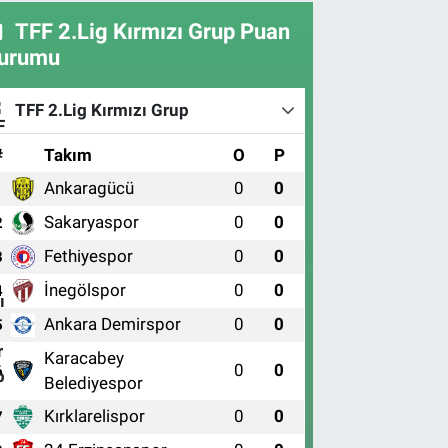
TFF 2.Lig Kırmızı Grup Puan
urumu
TFF 2.Lig Kırmızı Grup
#
Takım
O
P
Ankaragücü
0
0
1
Sakaryaspor
0
0
2
Fethiyespor
0
0
3
İnegölspor
0
0
4
Ankara Demirspor
0
0
5
Karacabey
0
0
6
Belediyespor
Kırklarelispor
0
0
7