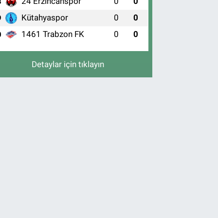
24 Erzincanspor
0
0
8
Kütahyaspor
0
0
9
1461 Trabzon FK
0
0
0
Detaylar için tıklayın