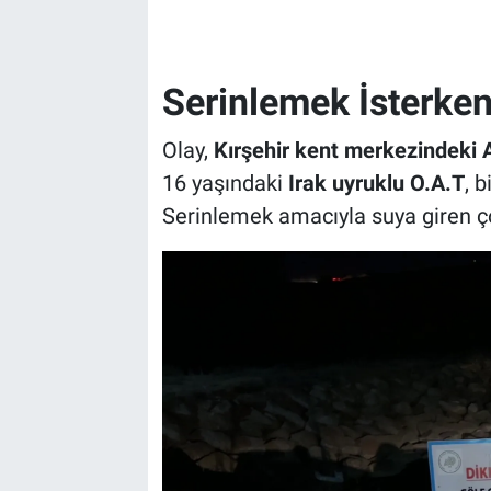
Serinlemek İsterke
Olay,
Kırşehir kent merkezindeki 
16 yaşındaki
Irak uyruklu O.A.T
, b
Serinlemek amacıyla suya giren ço