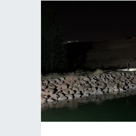
EĞİTİM
EKONOMİ
KÜLTÜR-SANAT
MAGAZİN
SAĞLIK
TEKNOLOJİ
TİCARET