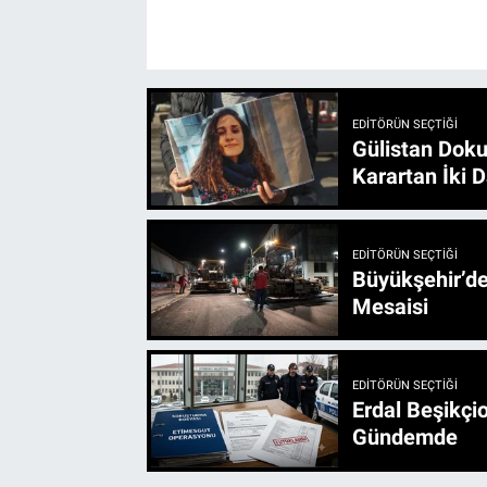
EDITÖRÜN SEÇTIĞI
Gülistan Doku
Karartan İki D
EDITÖRÜN SEÇTIĞI
Büyükşehir’den 3 İlçe 20 Noktada Yeni Haftada
Mesaisi
EDITÖRÜN SEÇTIĞI
Erdal Beşikçio
Gündemde