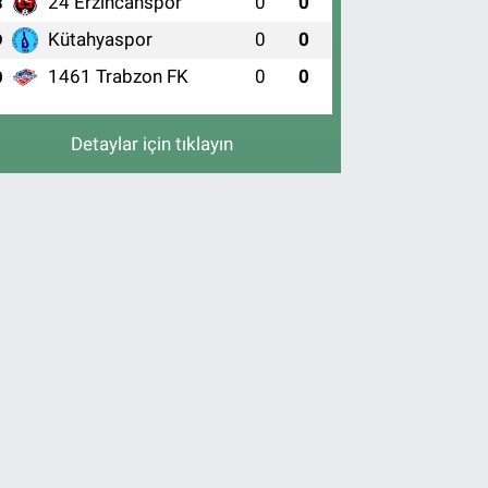
24 Erzincanspor
0
0
8
Kütahyaspor
0
0
9
1461 Trabzon FK
0
0
0
Detaylar için tıklayın