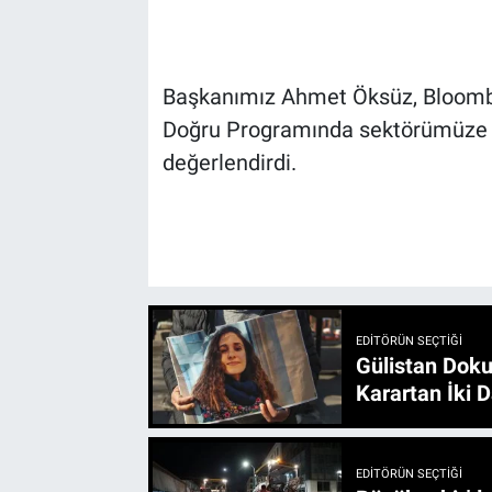
Başkanımız Ahmet Öksüz, Bloom
Doğru Programında sektörümüze ili
değerlendirdi.
EDITÖRÜN SEÇTIĞI
Gülistan Doku
Karartan İki D
EDITÖRÜN SEÇTIĞI