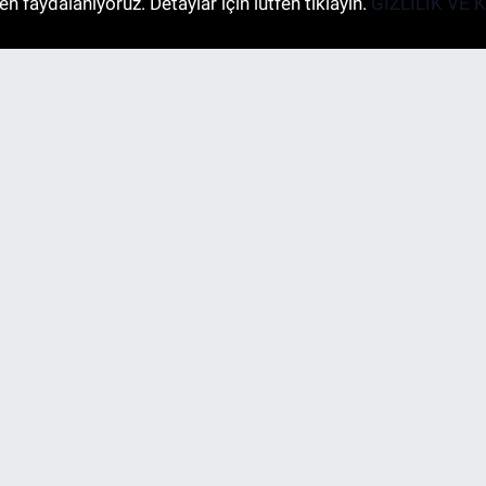
n faydalanıyoruz. Detaylar için lütfen tıklayın.
GİZLİLİK VE 