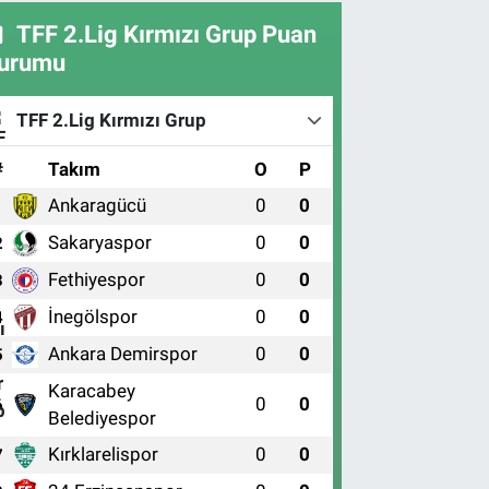
TFF 2.Lig Kırmızı Grup Puan
urumu
TFF 2.Lig Kırmızı Grup
#
Takım
O
P
Ankaragücü
0
0
1
Sakaryaspor
0
0
2
Fethiyespor
0
0
3
İnegölspor
0
0
4
Ankara Demirspor
0
0
5
Karacabey
0
0
6
Belediyespor
Kırklarelispor
0
0
7