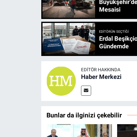
Büyükşehir’den 3 İlçe 20 Noktada Yeni Haftada
Mesaisi
EDITÖRÜN SEÇTIĞI
Erdal Beşikçio
Gündemde
EDITÖR HAKKINDA
Haber Merkezi
Bunlar da ilginizi çekebilir