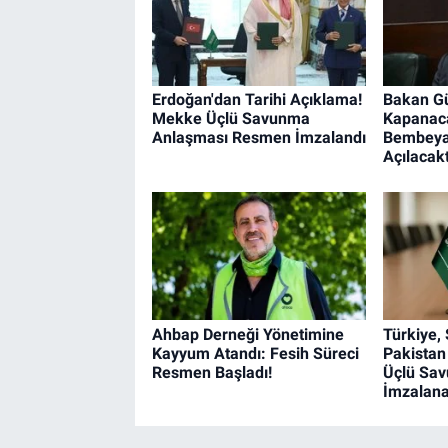
Erdoğan'dan Tarihi Açıklama!
Bakan Gü
Mekke Üçlü Savunma
Kapanaca
Anlaşması Resmen İmzalandı
Bembeyaz
Açılacakt
Ahbap Derneği Yönetimine
Türkiye,
Kayyum Atandı: Fesih Süreci
Pakistan
Resmen Başladı!
Üçlü Sa
İmzalan