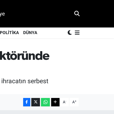
ye
POLİTİKA
DÜNYA
ektöründe
ihracatın serbest
-
+
A
A