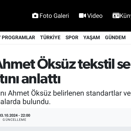
Foto Galeri
Video
Kün
V PROGRAMLAR
TÜRKİYE
SPOR
YAŞAM
GÜNDEM
Ahmet Öksüz tekstil s
ını anlattı
ı Ahmet Öksüz belirlenen standartlar ve 
malarda bulundu.
03.10.2024 - 22:00
GÜNCELLEME