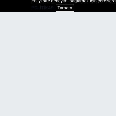
En iyi site deneyimi sağlamak için çerezlerde
POLİTİKASI
Tamam