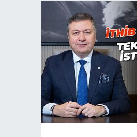
EĞİTİM
EKONOMİ
KÜLTÜR-SANAT
MAGAZİN
SAĞLIK
TEKNOLOJİ
TİCARET