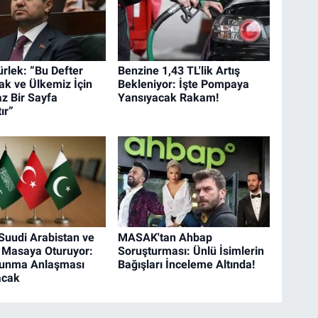
rlek: “Bu Defter
Benzine 1,43 TL'lik Artış
k ve Ülkemiz İçin
Bekleniyor: İşte Pompaya
 Bir Sayfa
Yansıyacak Rakam!
ır”
 Suudi Arabistan ve
MASAK'tan Ahbap
 Masaya Oturuyor:
Soruşturması: Ünlü İsimlerin
vunma Anlaşması
Bağışları İnceleme Altında!
acak