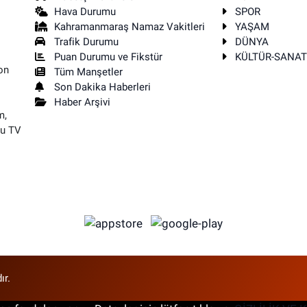
Hava Durumu
SPOR
Kahramanmaraş Namaz Vakitleri
YAŞAM
Trafik Durumu
DÜNYA
Puan Durumu ve Fikstür
KÜLTÜR-SANA
on
Tüm Manşetler
Son Dakika Haberleri
Haber Arşivi
m,
su TV
ır.