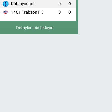
Kütahyaspor
0
0
9
1461 Trabzon FK
0
0
0
Detaylar için tıklayın