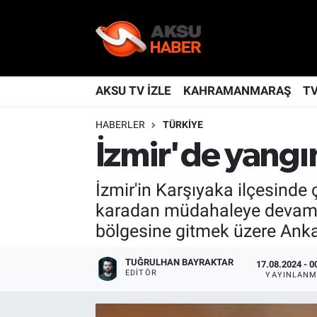
YAŞAM
Nöbetçi Eczaneler
TÜRKİYE
Hava Durumu
AKSU TV İZLE
KAHRAMANMARAŞ
T
HABERLER
TÜRKİYE
KAHRAMANMARAŞ
Kahramanmaraş Namaz Vakitleri
İzmir'de yangı
SPOR
Trafik Durumu
İzmir'in Karşıyaka ilçesinde
GÜNDEM
TFF 2.Lig Kırmızı Grup Puan Durumu ve Fikstür
karadan müdahaleye devam ed
bölgesine gitmek üzere Ankar
POLİTİKA
Tüm Manşetler
TUĞRULHAN BAYRAKTAR
17.08.2024 - 0
DÜNYA
Son Dakika Haberleri
EDITÖR
YAYINLANM
BİLİM
Haber Arşivi