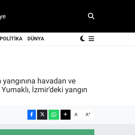
ye
POLİTİKA
DÜNYA
an yangınına havadan ve
Yumaklı, İzmir'deki yangın
-
+
A
A