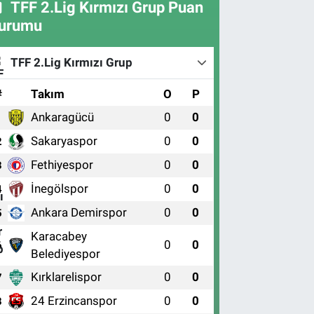
TFF 2.Lig Kırmızı Grup Puan
urumu
TFF 2.Lig Kırmızı Grup
#
Takım
O
P
Ankaragücü
0
0
1
Sakaryaspor
0
0
2
Fethiyespor
0
0
3
İnegölspor
0
0
4
Ankara Demirspor
0
0
5
Karacabey
0
0
6
Belediyespor
Kırklarelispor
0
0
7
24 Erzincanspor
0
0
8