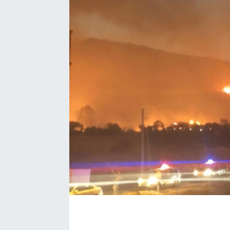
EĞİTİM
EKONOMİ
KÜLTÜR-SANAT
MAGAZİN
SAĞLIK
TEKNOLOJİ
TİCARET