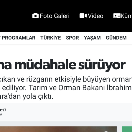
Foto Galeri
Video
Kün
V PROGRAMLAR
TÜRKİYE
SPOR
YAŞAM
GÜNDEM
na müdahale sürüyor
 çıkan ve rüzgarın etkisiyle büyüyen orm
iliyor. Tarım ve Orman Bakanı İbrahim 
a'dan yola çıktı.
0:17
A