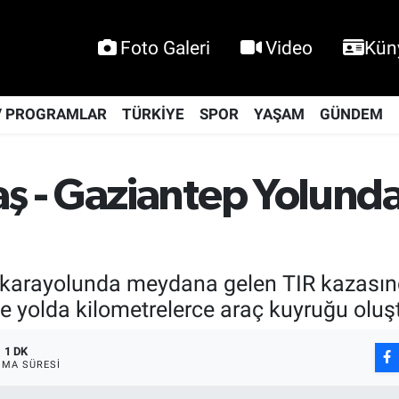
Foto Galeri
Video
Kün
V PROGRAMLAR
TÜRKİYE
SPOR
YAŞAM
GÜNDEM
- Gaziantep Yolunda T
rayolunda meydana gelen TIR kazasında 
le yolda kilometrelerce araç kuyruğu oluş
1 DK
MA SÜRESI