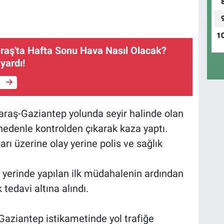
1
ş'ta Hafta Sonu Hava Nasıl Olacak?
yardı!
e
araş-Gaziantep yolunda seyir halinde olan
nedenle kontrolden çıkarak kaza yaptı.
rı üzerine olay yerine polis ve sağlık
 yerinde yapılan ilk müdahalenin ardından
tedavi altına alındı.
ziantep istikametinde yol trafiğe