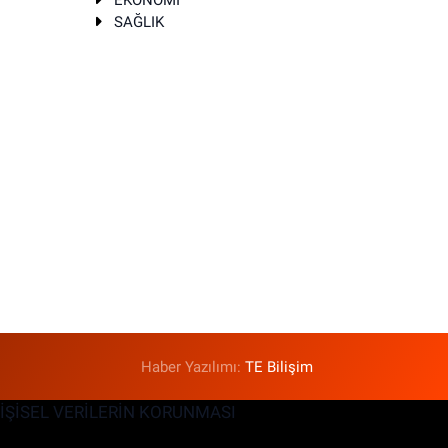
EKONOMİ
SAĞLIK
T
Haber Yazılımı:
TE Bilişim
KİŞİSEL VERİLERİN KORUNMASI