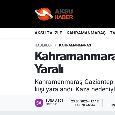
YAŞAM
Nöbetçi Eczaneler
TÜRKİYE
Hava Durumu
AKSU TV İZLE
KAHRAMANMARAŞ
T
HABERLER
KAHRAMANMARAŞ
KAHRAMANMARAŞ
Kahramanmaraş Namaz Vakitleri
Kahramanmaraş 
SPOR
Trafik Durumu
Yaralı
GÜNDEM
TFF 2.Lig Kırmızı Grup Puan Durumu ve Fikstür
Kahramanmaraş-Gaziantep ka
POLİTİKA
Tüm Manşetler
kişi yaralandı. Kaza nedeniy
DÜNYA
Son Dakika Haberleri
SUNA AŞÇI
23.05.2026 - 17:12
EDITÖR
YAYINLANMA
OKUN
BİLİM
Haber Arşivi