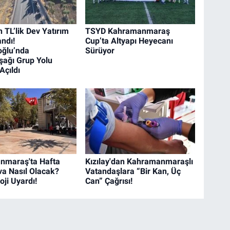
 TL’lik Dev Yatırım
TSYD Kahramanmaraş
ndı!
Cup’ta Altyapı Heyecanı
oğlu’nda
Sürüyor
ağı Grup Yolu
Açıldı
nmaraş'ta Hafta
Kızılay'dan Kahramanmaraşlı
a Nasıl Olacak?
Vatandaşlara “Bir Kan, Üç
ji Uyardı!
Can” Çağrısı!