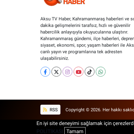
Aksu TV Haber, Kahramanmaraş haberleri ve s
dakika gelişmelerini tarafsız, hızlı ve güvenilir
habercilik anlayışıyla okuyucularına ulaştırır.
Kahramanmaraş gündemi, ilçe haberleri, depre
siyaset, ekonomi, spor, yaşam haberleri ile Ak
canlı yayın ve programlarına tek adresten
ulaşabilirsiniz.
RSS
Copyright © 2026. Her hakkı saklıd
En iyi site deneyimi sağlamak için çerezlerde
POLİTİKASI
Tamam