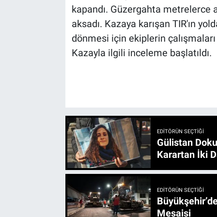
kapandı. Güzergahta metrelerce a
aksadı. Kazaya karışan TIR'ın yold
dönmesi için ekiplerin çalışmaları
Kazayla ilgili inceleme başlatıldı.
EDITÖRÜN SEÇTIĞI
Gülistan Doku
Karartan İki D
EDITÖRÜN SEÇTIĞI
Büyükşehir’den 3 İlçe 20 Noktada Yeni Haftada
Mesaisi