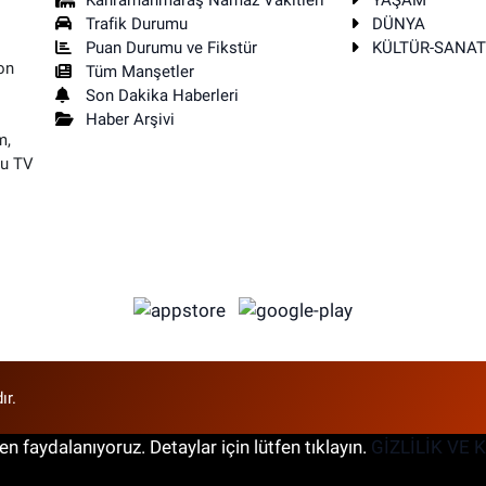
Kahramanmaraş Namaz Vakitleri
YAŞAM
Trafik Durumu
DÜNYA
Puan Durumu ve Fikstür
KÜLTÜR-SANA
on
Tüm Manşetler
Son Dakika Haberleri
Haber Arşivi
m,
su TV
ır.
n faydalanıyoruz. Detaylar için lütfen tıklayın.
GİZLİLİK VE 