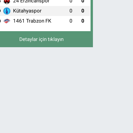
24 Erzincanspor
0
0
8
Kütahyaspor
0
0
9
1461 Trabzon FK
0
0
0
Detaylar için tıklayın