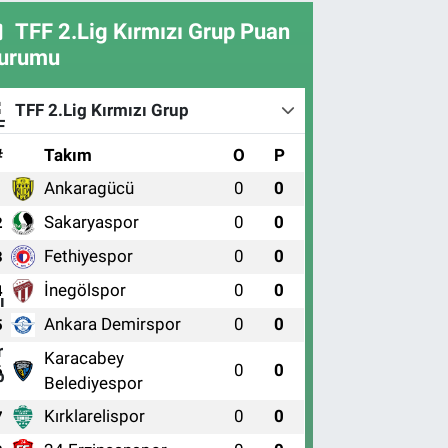
TFF 2.Lig Kırmızı Grup Puan
urumu
TFF 2.Lig Kırmızı Grup
#
Takım
O
P
Ankaragücü
0
0
1
Sakaryaspor
0
0
2
Fethiyespor
0
0
3
İnegölspor
0
0
4
Ankara Demirspor
0
0
5
Karacabey
0
0
6
Belediyespor
Kırklarelispor
0
0
7