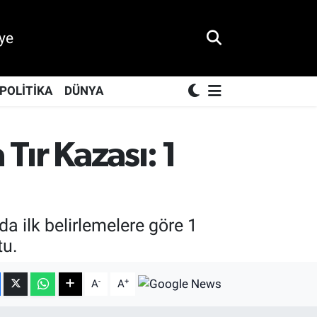
ye
POLİTİKA
DÜNYA
ır Kazası: 1
ilk belirlemelere göre 1
tu.
-
+
A
A