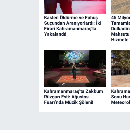
Kasten Öldürme ve Fuhuş
45 Milyon
Suçundan Aranıyorlardı: İki
Tamamla
Firari Kahramanmaraş'ta
Dulkadir
Yakalandı!
Maksutuş
Hizmete 
Kahramanmaraş’ta Zakkum
Kahrama
Rüzgarı Esti: Ağustos
Sonu Hav
Fuarı’nda Müzik Şöleni!
Meteorolo