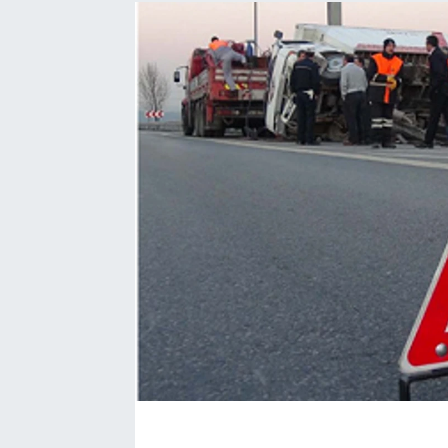
EĞİTİM
EKONOMİ
KÜLTÜR-SANAT
MAGAZİN
SAĞLIK
TEKNOLOJİ
TİCARET