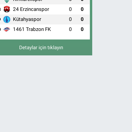
24 Erzincanspor
0
0
8
Kütahyaspor
0
0
9
1461 Trabzon FK
0
0
0
Detaylar için tıklayın