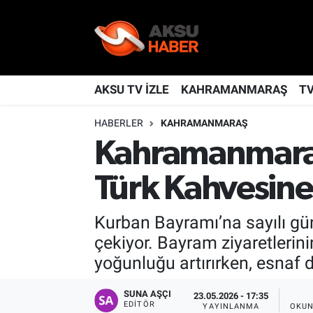
YAŞAM
Nöbetçi Eczaneler
TÜRKİYE
Hava Durumu
AKSU TV İZLE
KAHRAMANMARAŞ
T
HABERLER
KAHRAMANMARAŞ
KAHRAMANMARAŞ
Kahramanmaraş Namaz Vakitleri
Kahramanmaraş
SPOR
Trafik Durumu
Türk Kahvesine İ
GÜNDEM
TFF 2.Lig Kırmızı Grup Puan Durumu ve Fikstür
Kurban Bayramı’na sayılı gün
POLİTİKA
Tüm Manşetler
çekiyor. Bayram ziyaretlerin
yoğunluğu artırırken, esnaf
DÜNYA
Son Dakika Haberleri
SUNA AŞÇI
23.05.2026 - 17:35
BİLİM
Haber Arşivi
EDITÖR
YAYINLANMA
OKUN