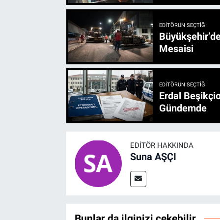
EDITÖRÜN SEÇTIĞI
Büyükşehir’den 3 İlçe 20 Noktada Yeni Haftada
Mesaisi
EDITÖRÜN SEÇTIĞI
Erdal Beşikçio
Gündemde
EDITÖR HAKKINDA
Suna AŞÇI
Bunlar da ilginizi çekebilir