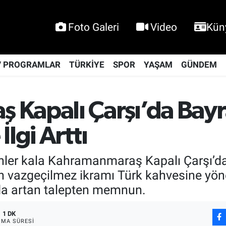
Foto Galeri
Video
Kün
V PROGRAMLAR
TÜRKİYE
SPOR
YAŞAM
GÜNDEM
 Kapalı Çarşı’da Bay
lgi Arttı
ler kala Kahramanmaraş Kapalı Çarşı’da al
in vazgeçilmez ikramı Türk kahvesine yön
 da artan talepten memnun.
1 DK
MA SÜRESI