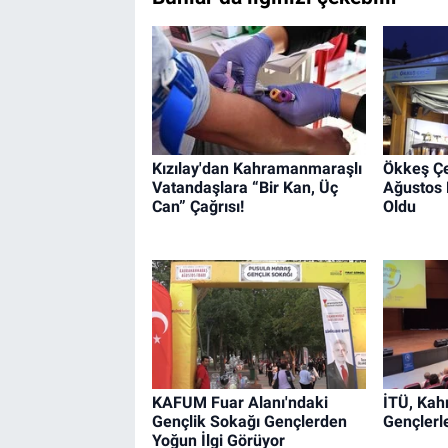
Kızılay'dan Kahramanmaraşlı
Ökkeş Çel
Vatandaşlara “Bir Kan, Üç
Ağustos F
Can” Çağrısı!
Oldu
KAFUM Fuar Alanı'ndaki
İTÜ, Ka
Gençlik Sokağı Gençlerden
Gençlerl
Yoğun İlgi Görüyor