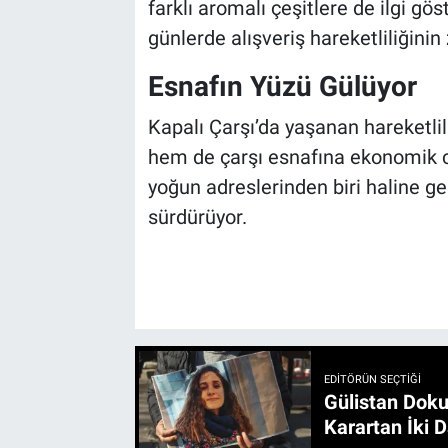
farklı aromalı çeşitlere de ilgi gö
günlerde alışveriş hareketliliğinin
Esnafın Yüzü Gülüyor
Kapalı Çarşı’da yaşanan hareketlil
hem de çarşı esnafına ekonomik ca
yoğun adreslerinden biri haline g
sürdürüyor.
EDITÖRÜN SEÇTIĞI
Gülistan Doku
Karartan İki D