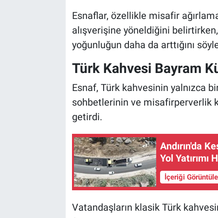
Esnaflar, özellikle misafir ağırla
alışverişine yöneldiğini belirtirke
yoğunluğun daha da arttığını söyle
Türk Kahvesi Bayram Kü
Esnaf, Türk kahvesinin yalnızca b
sohbetlerinin ve misafirperverlik 
getirdi.
Andırın'da Ke
Yol Yatırımı 
İçeriği Görüntül
Vatandaşların klasik Türk kahvesi