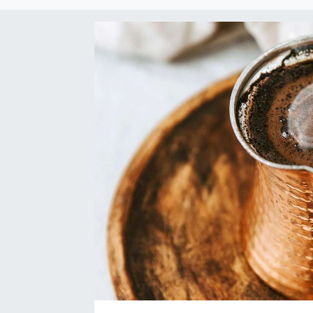
EĞİTİM
EKONOMİ
KÜLTÜR-SANAT
MAGAZİN
SAĞLIK
TEKNOLOJİ
TİCARET