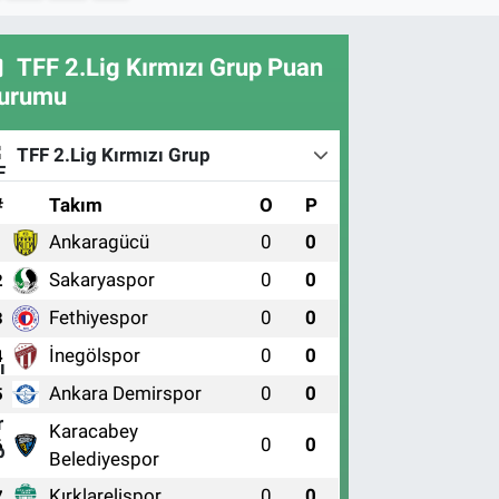
TFF 2.Lig Kırmızı Grup Puan
urumu
TFF 2.Lig Kırmızı Grup
#
Takım
O
P
Ankaragücü
0
0
1
Sakaryaspor
0
0
2
Fethiyespor
0
0
3
İnegölspor
0
0
4
Ankara Demirspor
0
0
5
Karacabey
0
0
6
Belediyespor
Kırklarelispor
0
0
7