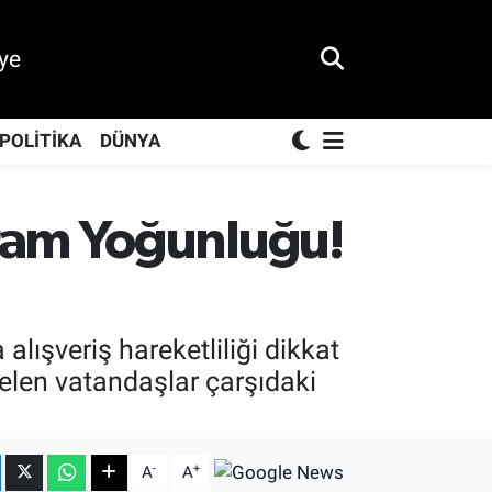
ye
POLİTİKA
DÜNYA
ram Yoğunluğu!
ışveriş hareketliliği dikkat
elen vatandaşlar çarşıdaki
-
+
A
A