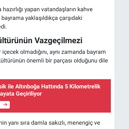
ma hazırlığı yapan vatandaşların kahve
n, bayrama yaklaşıldıkça çarşıdaki
di.
ltürünün Vazgeçilmezi
ir içecek olmadığını, aynı zamanda bayram
kültürünün önemli bir parçası olduğunu dile
sik ile Altınboğa Hattında 5 Kilometrelik
Hayata Geçiriliyor
e
nin yanı sıra damla sakızlı, menengiç ve