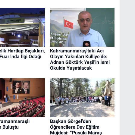
ik Hartlap Bıçakları,
Kahramanmaraş'taki Acı
uarı'nda İlgi Odağı
Olayın Yakınları Külliye'de:
Adnan Göktürk Yeşil'in İsmi
Okulda Yaşatılacak
hramanmaraşlı
Başkan Görgel’den
e Buluştu
Öğrencilere Dev Eğitim
Müjdesi: “Pusula Maraş