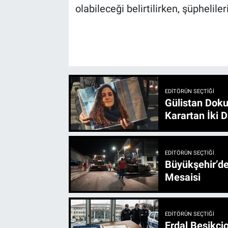
olabileceği belirtilirken, şüphelile
EDITÖRÜN SEÇTIĞI
Gülistan Doku
Karartan İki D
EDITÖRÜN SEÇTIĞI
Büyükşehir’den 3 İlçe 20 Noktada Yeni Haftada
Mesaisi
EDITÖRÜN SEÇTIĞI
Erdal Beşikçio