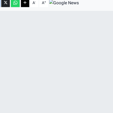
-
+
A
A