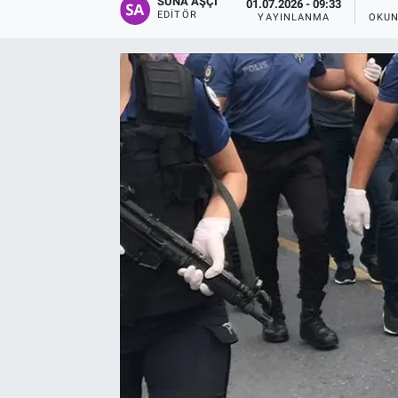
SUNA AŞÇI
01.07.2026 - 09:33
EDITÖR
YAYINLANMA
OKUN
EĞİTİM
EKONOMİ
KÜLTÜR-SANAT
MAGAZİN
SAĞLIK
TEKNOLOJİ
TİCARET