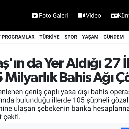
Foto Galeri
Video
Kün
V PROGRAMLAR
TÜRKİYE
SPOR
YAŞAM
GÜNDEM
ın da Yer Aldığı 27 İ
Milyarlık Bahis Ağı Çö
zenlenen geniş çaplı yasa dışı bahis ope
da bulunduğu illerde 105 şüpheli gözaltı
cmine ulaşan şebekenin banka hesaplarına
 çekti.