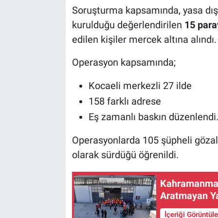
Soruşturma kapsamında, yasa dışı
kurulduğu değerlendirilen
15 para
edilen kişiler mercek altına alındı.
Operasyon kapsamında;
Kocaeli merkezli 27 ilde
158 farklı adrese
Eş zamanlı baskın düzenlendi
Operasyonlarda 105 şüpheli gözalt
olarak sürdüğü öğrenildi.
Kahramanmara
Aratmayan Ya
İçeriği Görüntül