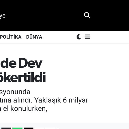
ye
POLİTİKA
DÜNYA
lde Dev
kertildi
rasyonunda
na alındı. Yaklaşık 6 milyar
 el konulurken,