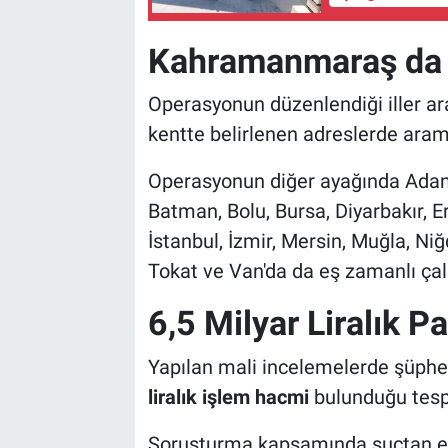
Kahramanmaraş da
Operasyonun düzenlendiği iller a
kentte belirlenen adreslerde arama
Operasyonun diğer ayağında Adana
Batman, Bolu, Bursa, Diyarbakır, E
İstanbul, İzmir, Mersin, Muğla, Ni
Tokat ve Van'da da eş zamanlı çalı
6,5 Milyar Liralık Pa
Yapılan mali incelemelerde şüphe
liralık işlem hacmi
bulunduğu tespi
Soruşturma kapsamında suçtan eld