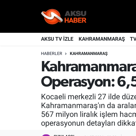
YAŞAM
Nöbetçi Eczaneler
TÜRKİYE
Hava Durumu
AKSU TV İZLE
KAHRAMANMARAŞ
T
HABERLER
KAHRAMANMARAŞ
KAHRAMANMARAŞ
Kahramanmaraş Namaz Vakitleri
Kahramanmaraş'
SPOR
Trafik Durumu
Operasyon: 6,5 
GÜNDEM
TFF 2.Lig Kırmızı Grup Puan Durumu ve Fikstür
Kocaeli merkezli 27 ilde dü
POLİTİKA
Tüm Manşetler
Kahramanmaraş'ın da araların
567 milyon liralık işlem ha
DÜNYA
Son Dakika Haberleri
operasyonun detayları dikkat
BİLİM
Haber Arşivi