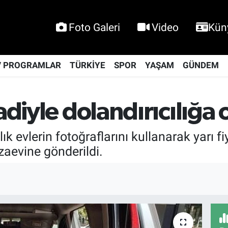
Foto Galeri
Video
Kün
V PROGRAMLAR
TÜRKİYE
SPOR
YAŞAM
GÜNDEM
aadiyle dolandırıcılığ
lık evlerin fotoğraflarını kullanarak yarı f
zaevine gönderildi.