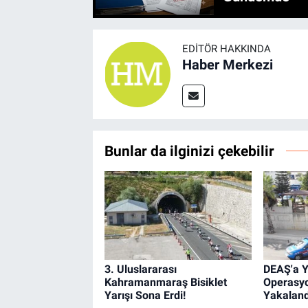
EDITÖR HAKKINDA
Haber Merkezi
Bunlar da ilginizi çekebilir
3. Uluslararası
DEAŞ'a Y
Kahramanmaraş Bisiklet
Operasyo
Yarışı Sona Erdi!
Yakaland