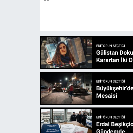
EDITÖRÜN SEÇTIĞI
Gülistan Doku
Karartan İki D
EDITÖRÜN SEÇTIĞI
Büyükşehir’den 3 İlçe 20 Noktada Yeni Haftada
Mesaisi
EDITÖRÜN SEÇTIĞI
Erdal Beşikçio
Gündemde