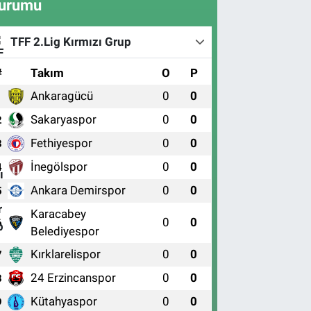
urumu
TFF 2.Lig Kırmızı Grup
#
Takım
O
P
Ankaragücü
0
0
1
Sakaryaspor
0
0
2
Fethiyespor
0
0
3
İnegölspor
0
0
4
Ankara Demirspor
0
0
5
Karacabey
0
0
6
Belediyespor
Kırklarelispor
0
0
7
24 Erzincanspor
0
0
8
Kütahyaspor
0
0
9