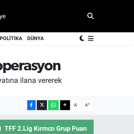
ye
POLİTİKA
DÜNYA
a operasyon
iyatına ilana vererek
-
+
A
A
TFF 2.Lig Kırmızı Grup Puan