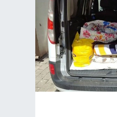
EĞİTİM
EKONOMİ
KÜLTÜR-SANAT
MAGAZİN
SAĞLIK
TEKNOLOJİ
TİCARET