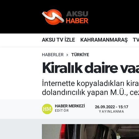
YAŞAM
Nöbetçi Eczaneler
TÜRKİYE
Hava Durumu
AKSU TV İZLE
KAHRAMANMARAŞ
T
HABERLER
TÜRKİYE
KAHRAMANMARAŞ
Kahramanmaraş Namaz Vakitleri
Kiralık daire v
SPOR
Trafik Durumu
İnternette kopyaladıkları kira
GÜNDEM
TFF 2.Lig Kırmızı Grup Puan Durumu ve Fikstür
dolandırıcılık yapan M.Ü., ce
POLİTİKA
Tüm Manşetler
HABER MERKEZI
26.09.2022 - 15:17
EDITÖR
YAYINLANMA
DÜNYA
Son Dakika Haberleri
BİLİM
Haber Arşivi