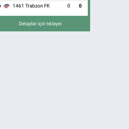
1461 Trabzon FK
0
0
0
Detaylar için tıklayın