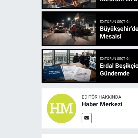
EDITÖRÜN SEÇTIĞI
Büyükşehir’den 3 İlçe 20 Noktada Yeni Haftada
Mesaisi
EDITÖRÜN SEÇTIĞI
Erdal Beşikçio
Gündemde
EDITÖR HAKKINDA
Haber Merkezi