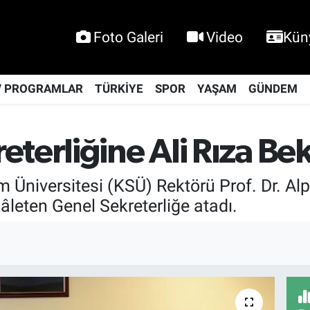
Foto Galeri
Video
Kün
V PROGRAMLAR
TÜRKİYE
SPOR
YAŞAM
GÜNDEM
terliğine Ali Rıza Be
iversitesi (KSÜ) Rektörü Prof. Dr. Alpt
kâleten Genel Sekreterliğe atadı.