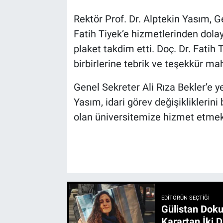
Rektör Prof. Dr. Alptekin Yasım, G
Fatih Tiyek’e hizmetlerinden dolay
plaket takdim etti. Doç. Dr. Fatih 
birbirlerine tebrik ve teşekkür mah
Genel Sekreter Ali Rıza Bekler’e y
Yasım, idari görev değişikliklerini
olan üniversitemize hizmet etmekti
EDITÖRÜN SEÇTIĞI
Gülistan Doku
Karartan İki D