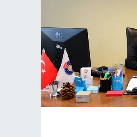
EĞİTİM
EKONOMİ
KÜLTÜR-SANAT
MAGAZİN
SAĞLIK
TEKNOLOJİ
TİCARET