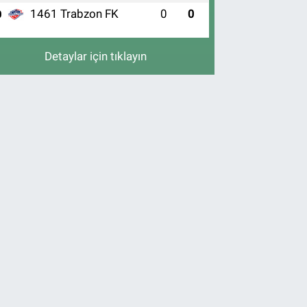
1461 Trabzon FK
0
0
0
Detaylar için tıklayın