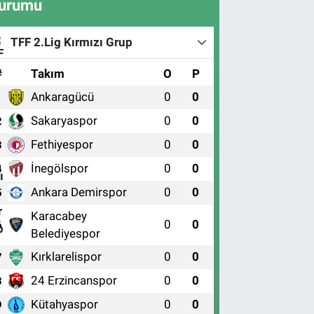
urumu
TFF 2.Lig Kırmızı Grup
#
Takım
O
P
Ankaragücü
0
0
1
Sakaryaspor
0
0
2
Fethiyespor
0
0
3
İnegölspor
0
0
4
Ankara Demirspor
0
0
5
Karacabey
0
0
6
Belediyespor
Kırklarelispor
0
0
7
24 Erzincanspor
0
0
8
Kütahyaspor
0
0
9