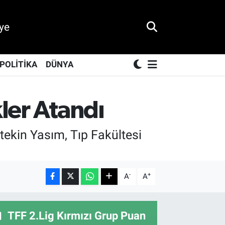
ye
POLİTİKA
DÜNYA
kler Atandı
ekin Yasım, Tıp Fakültesi
-
+
A
A
TFF 2.Lig Kırmızı Grup Puan