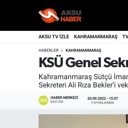
YAŞAM
Nöbetçi Eczaneler
TÜRKİYE
Hava Durumu
AKSU TV İZLE
KAHRAMANMARAŞ
T
HABERLER
KAHRAMANMARAŞ
KAHRAMANMARAŞ
Kahramanmaraş Namaz Vakitleri
KSÜ Genel Sekre
SPOR
Trafik Durumu
Kahramanmaraş Sütçü İmam Ün
GÜNDEM
TFF 2.Lig Kırmızı Grup Puan Durumu ve Fikstür
Sekreteri Ali Rıza Bekler’i ve
POLİTİKA
Tüm Manşetler
HABER MERKEZI
20.09.2022 - 15:07
EDITÖR
YAYINLANMA
DÜNYA
Son Dakika Haberleri
BİLİM
Haber Arşivi