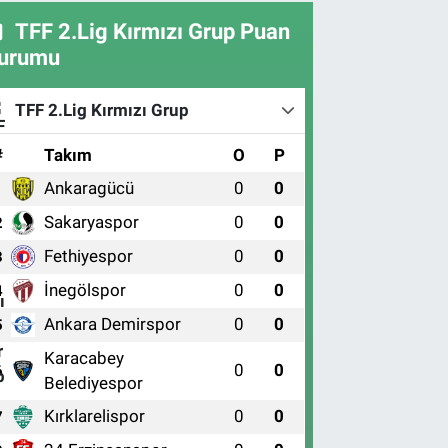
TFF 2.Lig Kırmızı Grup Puan
urumu
TFF 2.Lig Kırmızı Grup
#
Takım
O
P
Ankaragücü
0
0
1
Sakaryaspor
0
0
2
Fethiyespor
0
0
3
İnegölspor
0
0
4
Ankara Demirspor
0
0
5
Karacabey
0
0
6
Belediyespor
Kırklarelispor
0
0
7