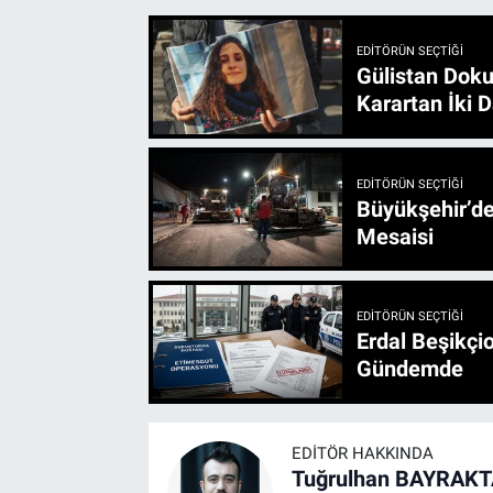
EDITÖRÜN SEÇTIĞI
Gülistan Doku
Karartan İki D
EDITÖRÜN SEÇTIĞI
Büyükşehir’den 3 İlçe 20 Noktada Yeni Haftada
Mesaisi
EDITÖRÜN SEÇTIĞI
Erdal Beşikçio
Gündemde
EDITÖR HAKKINDA
Tuğrulhan BAYRAK