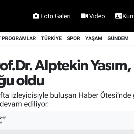
Foto Galeri
Video
Kün
V PROGRAMLAR
TÜRKİYE
SPOR
YAŞAM
GÜNDEM
f.Dr. Alptekin Yasım,
ğu oldu
fta izleyicisiyle buluşan Haber Ötesi’nd
devam ediliyor.
6:25
A