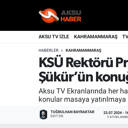
YAŞAM
Nöbetçi Eczaneler
TÜRKİYE
Hava Durumu
AKSU TV İZLE
KAHRAMANMARAŞ
T
HABERLER
KAHRAMANMARAŞ
KAHRAMANMARAŞ
Kahramanmaraş Namaz Vakitleri
KSÜ Rektörü Pro
SPOR
Trafik Durumu
Şükür’ün konu
GÜNDEM
TFF 2.Lig Kırmızı Grup Puan Durumu ve Fikstür
Aksu TV Ekranlarında her ha
POLİTİKA
Tüm Manşetler
konular masaya yatırılmaya 
DÜNYA
Son Dakika Haberleri
TUĞRULHAN BAYRAKTAR
23.07.2024 - 1
EDITÖR
YAYINLANM
BİLİM
Haber Arşivi