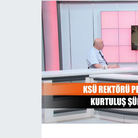
EĞİTİM
EKONOMİ
KÜLTÜR-SANAT
MAGAZİN
SAĞLIK
TEKNOLOJİ
TİCARET