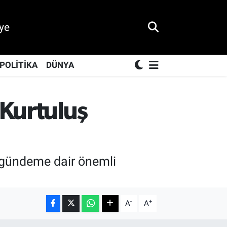
ye
POLİTİKA
DÜNYA
 Kurtuluş
e gündeme dair önemli
-
+
A
A