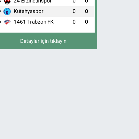
24 Erzincanspor
0
0
8
Kütahyaspor
0
0
9
1461 Trabzon FK
0
0
0
Detaylar için tıklayın