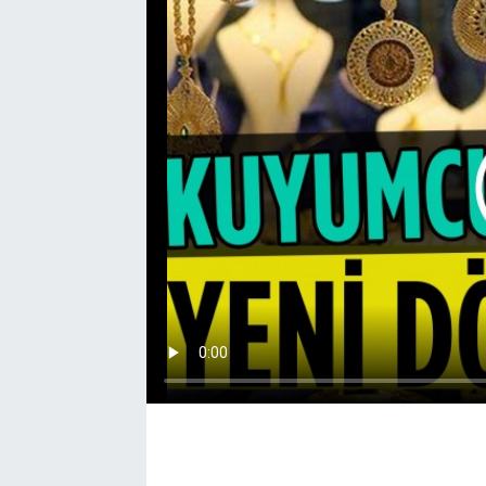
EĞİTİM
EKONOMİ
KÜLTÜR-SANAT
MAGAZİN
SAĞLIK
TEKNOLOJİ
TİCARET