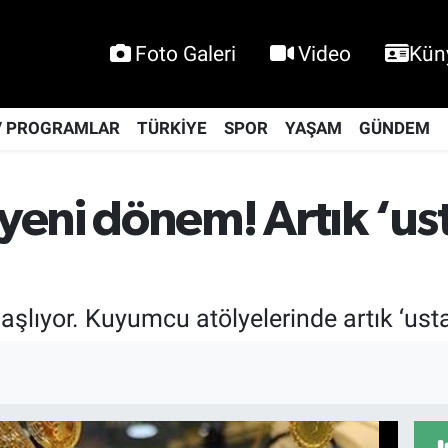
Foto Galeri
Video
Kün
V PROGRAMLAR
TÜRKİYE
SPOR
YAŞAM
GÜNDEM
ni dönem! Artık ‘usta
ıyor. Kuyumcu atölyelerinde artık ‘ustal