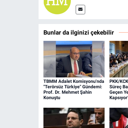
Bunlar da ilginizi çekebilir
TBMM Adalet Komisyonu'nda
PKK/KCK'
"Terörsüz Türkiye" Gündemi:
Süreç Baş
Prof. Dr. Mehmet Şahin
Geçen Ye
Konuştu
Kapsıyor