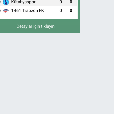
Kütahyaspor
0
0
9
1461 Trabzon FK
0
0
0
Detaylar için tıklayın