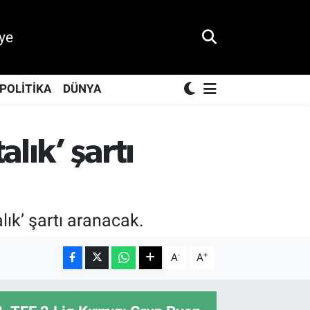
ye
POLİTİKA
DÜNYA
lık’ şartı
ık’ şartı aranacak.
-
+
A
A