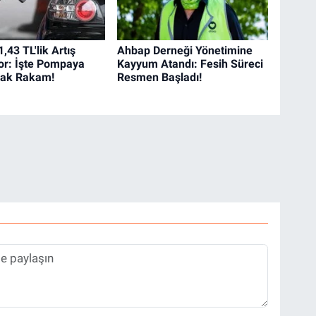
,43 TL'lik Artış
Ahbap Derneği Yönetimine
or: İşte Pompaya
Kayyum Atandı: Fesih Süreci
cak Rakam!
Resmen Başladı!