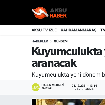
YAŞAM
Nöbetçi Eczaneler
TÜRKİYE
Hava Durumu
AKSU TV İZLE
KAHRAMANMARAŞ
T
HABERLER
GÜNDEM
KAHRAMANMARAŞ
Kahramanmaraş Namaz Vakitleri
Kuyumculukta ye
SPOR
Trafik Durumu
aranacak
GÜNDEM
TFF 2.Lig Kırmızı Grup Puan Durumu ve Fikstür
Kuyumculukta yeni dönem başl
POLİTİKA
Tüm Manşetler
HABER MERKEZI
24.12.2021 - 13:14
EDITÖR
DÜNYA
Son Dakika Haberleri
YAYINLANMA
BİLİM
Haber Arşivi