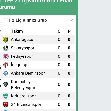
TFF 2.Lig Kırmızı Grup Puan
urumu
TFF 2.Lig Kırmızı Grup
#
Takım
O
P
Ankaragücü
0
0
1
Sakaryaspor
0
0
2
Fethiyespor
0
0
3
İnegölspor
0
0
4
Ankara Demirspor
0
0
5
Karacabey
0
0
6
Belediyespor
Kırklarelispor
0
0
7
24 Erzincanspor
0
0
8