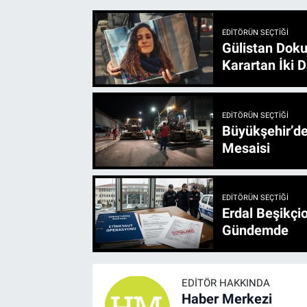
EDITÖRÜN SEÇTIĞI
Gülistan Doku
Karartan İki D
EDITÖRÜN SEÇTIĞI
Büyükşehir’den 3 İlçe 20 Noktada Yeni Haftada
Mesaisi
EDITÖRÜN SEÇTIĞI
Erdal Beşikçio
Gündemde
EDITÖR HAKKINDA
Haber Merkezi