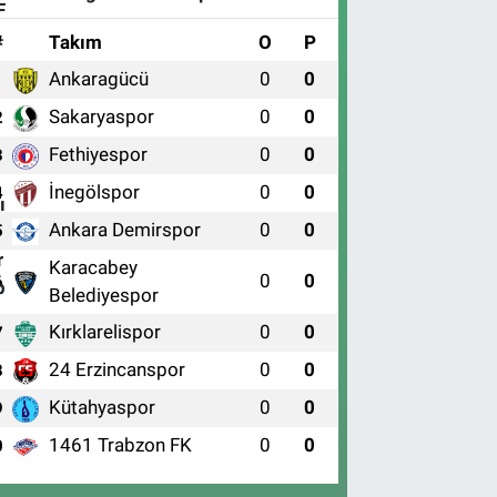
#
Takım
O
P
Ankaragücü
0
0
1
Sakaryaspor
0
0
2
Fethiyespor
0
0
3
İnegölspor
0
0
4
Ankara Demirspor
0
0
5
Karacabey
0
0
6
Belediyespor
Kırklarelispor
0
0
7
24 Erzincanspor
0
0
8
Kütahyaspor
0
0
9
1461 Trabzon FK
0
0
0