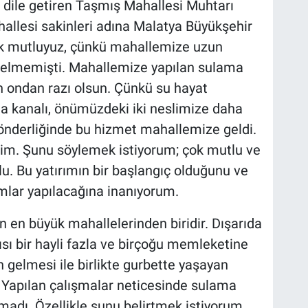
dile getiren Taşmış Mahallesi Muhtarı
allesi sakinleri adına Malatya Büyükşehir
ok mutluyuz, çünkü mahallemize uzun
gelmemişti. Mahallemize yapılan sulama
h ondan razı olsun. Çünkü su hayat
ma kanalı, önümüzdeki iki neslimize daha
önderliğinde bu hizmet mahallemize geldi.
rim. Şunu söylemek istiyorum; çok mutlu ve
. Bu yatırımın bir başlangıç olduğunu ve
mlar yapılacağına inanıyorum.
n en büyük mahallelerinden biridir. Dışarıda
sı bir hayli fazla ve birçoğu memleketine
 gelmesi ile birlikte gurbette yaşayan
. Yapılan çalışmalar neticesinde sulama
almadı. Özellikle şunu belirtmek istiyorum,