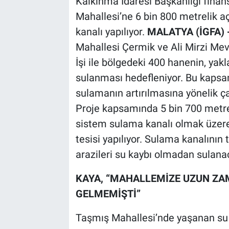
Kalkınma İdaresi Başkanlığı finan
Mahallesi’ne 6 bin 800 metrelik a
kanalı yapılıyor.
MALATYA (İGFA) 
Mahallesi Çermik ve Ali Mirzi Mev
İşi ile bölgedeki 400 hanenin, yak
sulanması hedefleniyor. Bu kaps
sulamanın artırılmasına yönelik ç
Proje kapsamında 5 bin 700 metre 
sistem sulama kanalı olmak üzere
tesisi yapılıyor. Sulama kanalının
arazileri su kaybı olmadan sulana
KAYA, “MAHALLEMİZE UZUN ZA
GELMEMİŞTİ”
Taşmış Mahallesi’nde yaşanan s