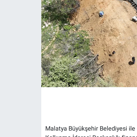
EĞİTİM
EKONOMİ
KÜLTÜR-SANAT
MAGAZİN
SAĞLIK
TEKNOLOJİ
TİCARET
Malatya Büyükşehir Belediyesi il