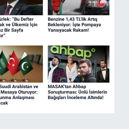
rlek: “Bu Defter
Benzine 1,43 TL'lik Artış
k ve Ülkemiz İçin
Bekleniyor: İşte Pompaya
 Bir Sayfa
Yansıyacak Rakam!
ır”
 Suudi Arabistan ve
MASAK'tan Ahbap
 Masaya Oturuyor:
Soruşturması: Ünlü İsimlerin
vunma Anlaşması
Bağışları İnceleme Altında!
acak