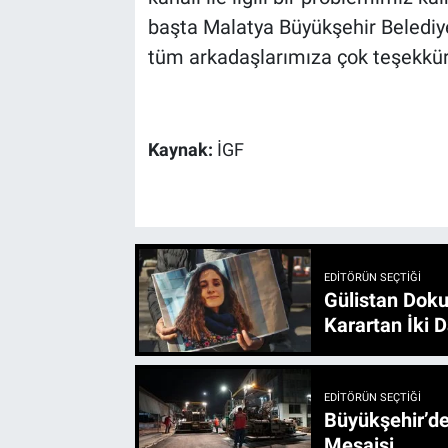
başta Malatya Büyükşehir Beledi
tüm arkadaşlarımıza çok teşekkür
Kaynak:
İGF
EDITÖRÜN SEÇTIĞI
Gülistan Doku
Karartan İki D
EDITÖRÜN SEÇTIĞI
Büyükşehir’den 3 İlçe 20 Noktada Yeni Haftada
Mesaisi