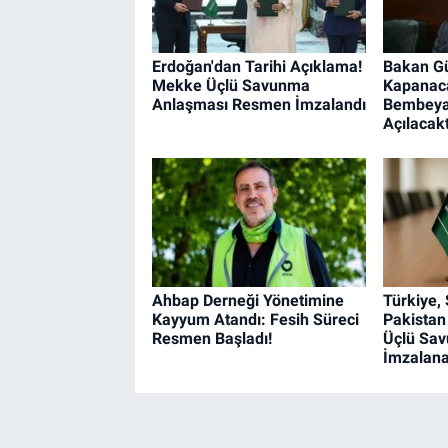
Erdoğan'dan Tarihi Açıklama!
Bakan Gü
Mekke Üçlü Savunma
Kapanaca
Anlaşması Resmen İmzalandı
Bembeyaz
Açılacakt
Ahbap Derneği Yönetimine
Türkiye,
Kayyum Atandı: Fesih Süreci
Pakistan
Resmen Başladı!
Üçlü Sa
İmzalan