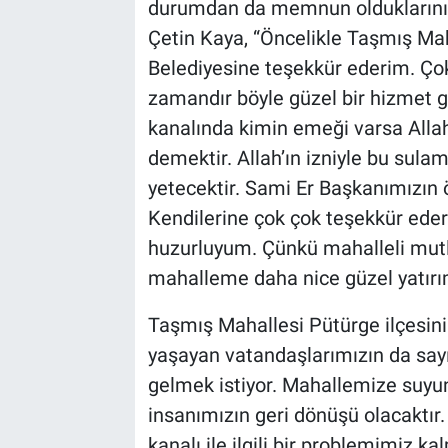
durumdan da memnun olduklarını 
Çetin Kaya, “Öncelikle Taşmış Mah
Belediyesine teşekkür ederim. Ç
zamandır böyle güzel bir hizmet 
kanalında kimin emeği varsa Alla
demektir. Allah’ın izniyle bu sula
yetecektir. Sami Er Başkanımızın 
Kendilerine çok çok teşekkür ede
huzurluyum. Çünkü mahalleli mutlu
mahalleme daha nice güzel yatırı
Taşmış Mahallesi Pütürge ilçesini
yaşayan vatandaşlarımızın da sayı
gelmek istiyor. Mahallemize suyun
insanımızın geri dönüşü olacaktır
kanalı ile ilgili bir problemimiz k