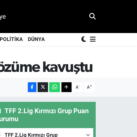
ye
POLİTİKA
DÜNYA
çözüme kavuştu
-
+
A
A
TFF 2.Lig Kırmızı Grup Puan
urumu
TFF 2.Lig Kırmızı Grup