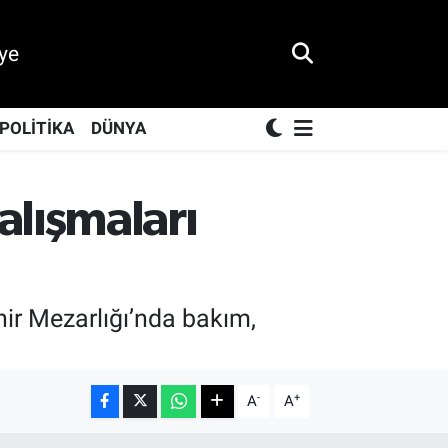
ye
POLİTİKA
DÜNYA
alışmaları
ir Mezarlığı’nda bakım,
-
+
A
A