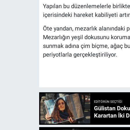
Yapılan bu düzenlemelerle birlikte 
içerisindeki hareket kabiliyeti artırı
Öte yandan, mezarlık alanındaki p
Mezarlığın yeşil dokusunu korumak
sunmak adına çim biçme, ağaç bud
periyotlarla gerçekleştiriliyor.
EDITÖRÜN SEÇTIĞI
Gülistan Doku
Karartan İki D