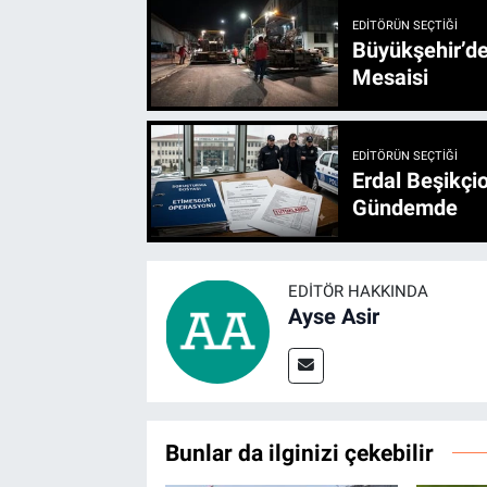
EDITÖRÜN SEÇTIĞI
Büyükşehir’den 3 İlçe 20 Noktada Yeni Haftada
Mesaisi
EDITÖRÜN SEÇTIĞI
Erdal Beşikçio
Gündemde
EDITÖR HAKKINDA
Ayse Asir
Bunlar da ilginizi çekebilir