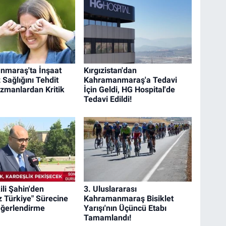
nmaraş'ta İnşaat
Kırgızistan'dan
 Sağlığını Tehdit
Kahramanmaraş'a Tedavi
Uzmanlardan Kritik
İçin Geldi, HG Hospital'de
Tedavi Edildi!
ili Şahin'den
3. Uluslararası
z Türkiye" Sürecine
Kahramanmaraş Bisiklet
Değerlendirme
Yarışı'nın Üçüncü Etabı
Tamamlandı!