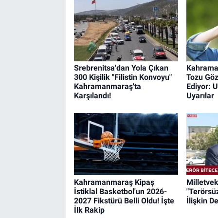
Srebrenitsa'dan Yola Çıkan
Kahrama
300 Kişilik "Filistin Konvoyu"
Tozu Göz
Kahramanmaraş'ta
Ediyor: 
Karşılandı!
Uyarılar
Kahramanmaraş Kipaş
Milletvek
İstiklal Basketbol'un 2026-
"Terörsü
2027 Fikstürü Belli Oldu! İşte
İlişkin 
İlk Rakip