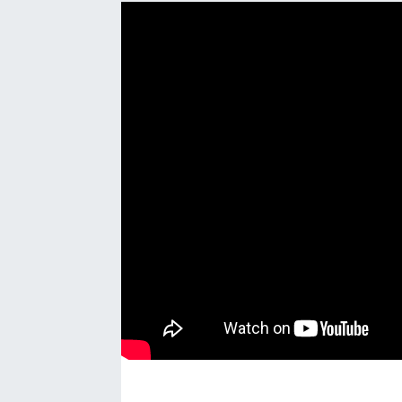
EĞİTİM
EKONOMİ
KÜLTÜR-SANAT
MAGAZİN
SAĞLIK
TEKNOLOJİ
TİCARET