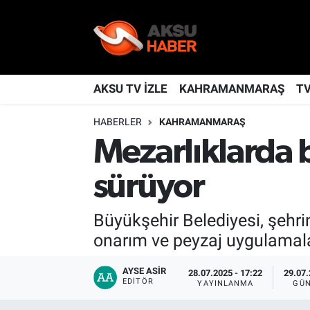
YAŞAM
Nöbetçi Eczaneler
TÜRKİYE
Hava Durumu
AKSU TV İZLE
KAHRAMANMARAŞ
T
HABERLER
KAHRAMANMARAŞ
KAHRAMANMARAŞ
Kahramanmaraş Namaz Vakitleri
Mezarlıklarda 
SPOR
Trafik Durumu
sürüyor
GÜNDEM
TFF 2.Lig Kırmızı Grup Puan Durumu ve Fikstür
Büyükşehir Belediyesi, şehr
POLİTİKA
Tüm Manşetler
onarım ve peyzaj uygulamalar
DÜNYA
Son Dakika Haberleri
AYSE ASIR
28.07.2025 - 17:22
29.07.
EDITÖR
YAYINLANMA
GÜN
BİLİM
Haber Arşivi