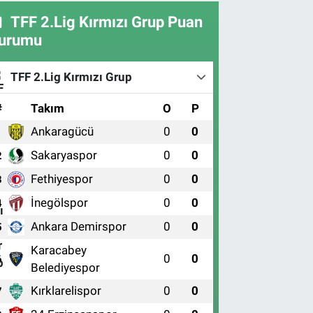
TFF 2.Lig Kırmızı Grup Puan
urumu
TFF 2.Lig Kırmızı Grup
#
Takım
O
P
Ankaragücü
0
0
1
Sakaryaspor
0
0
2
Fethiyespor
0
0
3
İnegölspor
0
0
4
Ankara Demirspor
0
0
5
Karacabey
0
0
6
Belediyespor
Kırklarelispor
0
0
7