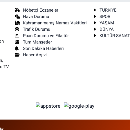
Nöbetçi Eczaneler
TÜRKİYE
Hava Durumu
SPOR
Kahramanmaraş Namaz Vakitleri
YAŞAM
Trafik Durumu
DÜNYA
Puan Durumu ve Fikstür
KÜLTÜR-SANA
on
Tüm Manşetler
Son Dakika Haberleri
Haber Arşivi
m,
su TV
ır.