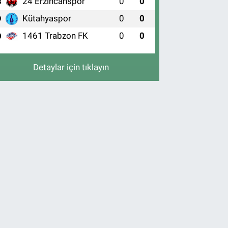
24 Erzincanspor
0
0
8
Kütahyaspor
0
0
9
1461 Trabzon FK
0
0
0
Detaylar için tıklayın