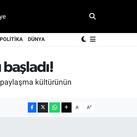
ye
POLİTİKA
DÜNYA
 başladı!
e paylaşma kültürünün
-
+
A
A