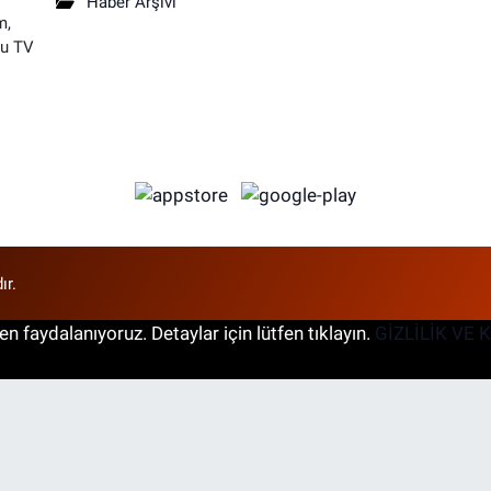
Haber Arşivi
m,
su TV
ır.
n faydalanıyoruz. Detaylar için lütfen tıklayın.
GİZLİLİK VE 