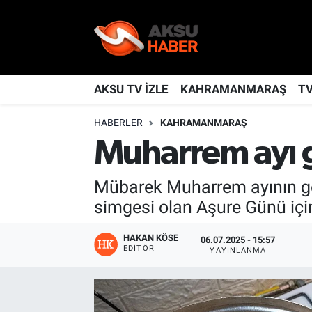
YAŞAM
Nöbetçi Eczaneler
TÜRKİYE
Hava Durumu
AKSU TV İZLE
KAHRAMANMARAŞ
T
HABERLER
KAHRAMANMARAŞ
KAHRAMANMARAŞ
Kahramanmaraş Namaz Vakitleri
Muharrem ayı ge
SPOR
Trafik Durumu
Mübarek Muharrem ayının gel
GÜNDEM
TFF 2.Lig Kırmızı Grup Puan Durumu ve Fikstür
simgesi olan Aşure Günü için
POLİTİKA
Tüm Manşetler
HAKAN KÖSE
06.07.2025 - 15:57
EDITÖR
YAYINLANMA
DÜNYA
Son Dakika Haberleri
BİLİM
Haber Arşivi