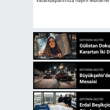
vatandaşlarımıza hayırlı Muharrem
EDITÖRÜN SEÇTIĞI
Gülistan Doku
Karartan İki D
EDITÖRÜN SEÇTIĞI
Büyükşehir’den 3 İlçe 20 Noktada Yeni Haftada
Mesaisi
EDITÖRÜN SEÇTIĞI
Erdal Beşikçio