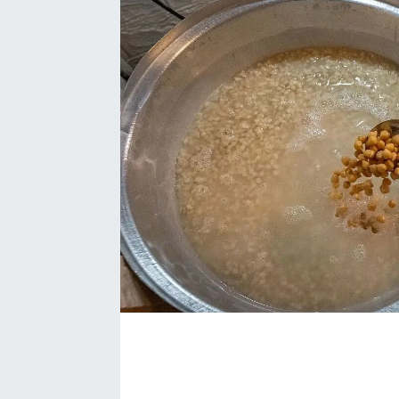
EĞİTİM
EKONOMİ
KÜLTÜR-SANAT
MAGAZİN
SAĞLIK
TEKNOLOJİ
TİCARET