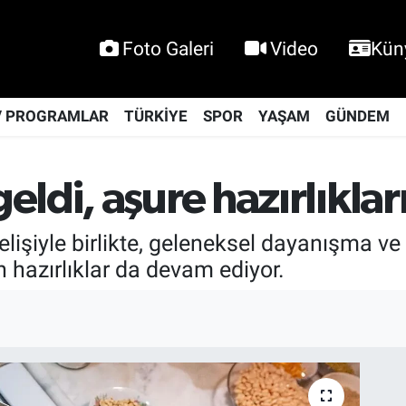
Foto Galeri
Video
Kün
V PROGRAMLAR
TÜRKİYE
SPOR
YAŞAM
GÜNDEM
ldi, aşure hazırlıkları
işiyle birlikte, geleneksel dayanışma v
 hazırlıklar da devam ediyor.