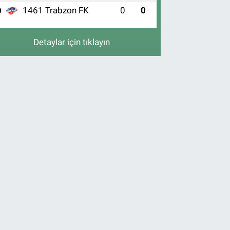
1461 Trabzon FK
0
0
0
Detaylar için tıklayın