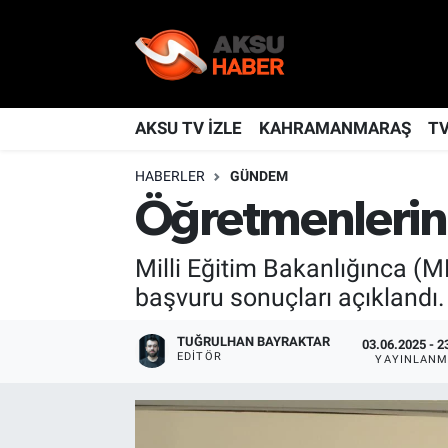
YAŞAM
Nöbetçi Eczaneler
TÜRKİYE
Hava Durumu
AKSU TV İZLE
KAHRAMANMARAŞ
T
HABERLER
GÜNDEM
KAHRAMANMARAŞ
Kahramanmaraş Namaz Vakitleri
Öğretmenlerin 
SPOR
Trafik Durumu
Milli Eğitim Bakanlığınca (ME
GÜNDEM
TFF 2.Lig Kırmızı Grup Puan Durumu ve Fikstür
başvuru sonuçları açıklandı.
POLİTİKA
Tüm Manşetler
TUĞRULHAN BAYRAKTAR
03.06.2025 - 2
EDITÖR
YAYINLANM
DÜNYA
Son Dakika Haberleri
BİLİM
Haber Arşivi