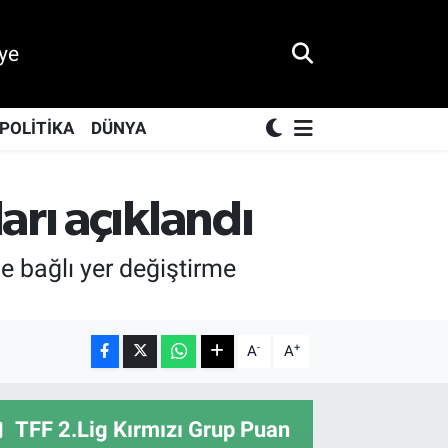
ye
POLİTİKA
DÜNYA
rı açıklandı
e bağlı yer değiştirme
-
+
A
A
TFF 2.Lig Kırmızı Grup Puan