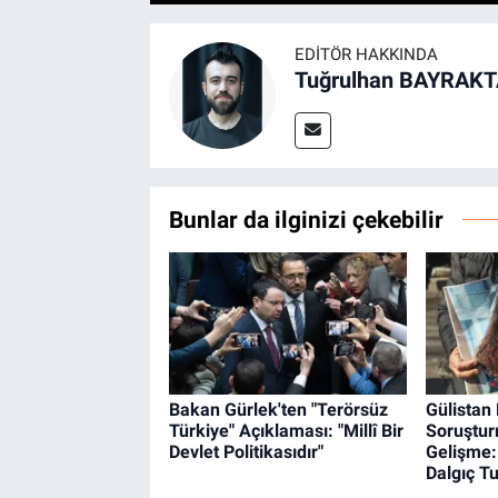
EDITÖR HAKKINDA
Tuğrulhan BAYRAK
Bunlar da ilginizi çekebilir
Bakan Gürlek'ten "Terörsüz
Gülistan
Türkiye" Açıklaması: "Millî Bir
Soruştu
Devlet Politikasıdır"
Gelişme: 
Dalgıç Tu