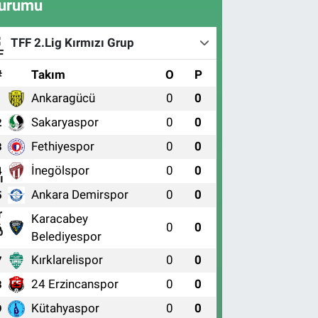
urumu
TFF 2.Lig Kırmızı Grup
#
Takım
O
P
Ankaragücü
0
0
1
Sakaryaspor
0
0
2
Fethiyespor
0
0
3
İnegölspor
0
0
4
Ankara Demirspor
0
0
5
Karacabey
0
0
6
Belediyespor
Kırklarelispor
0
0
7
24 Erzincanspor
0
0
8
Kütahyaspor
0
0
9