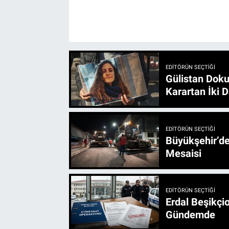
EDITÖRÜN SEÇTIĞI
Gülistan Doku
Karartan İki D
EDITÖRÜN SEÇTIĞI
Büyükşehir’den 3 İlçe 20 Noktada Yeni Haftada
Mesaisi
EDITÖRÜN SEÇTIĞI
Erdal Beşikçio
Gündemde