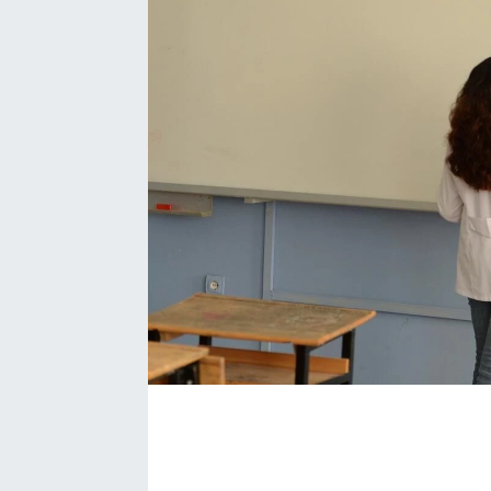
EĞİTİM
EKONOMİ
KÜLTÜR-SANAT
MAGAZİN
SAĞLIK
TEKNOLOJİ
TİCARET