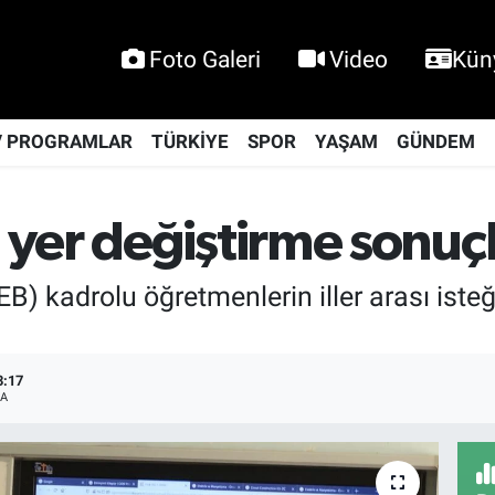
Foto Galeri
Video
Kün
V PROGRAMLAR
TÜRKİYE
SPOR
YAŞAM
GÜNDEM
yer değiştirme sonuçla
B) kadrolu öğretmenlerin iller arası isteğ
3:17
A