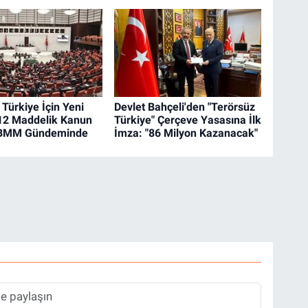
Türkiye İçin Yeni
Devlet Bahçeli'den "Terörsüz
12 Maddelik Kanun
Türkiye" Çerçeve Yasasına İlk
 TBMM Gündeminde
İmza: "86 Milyon Kazanacak"