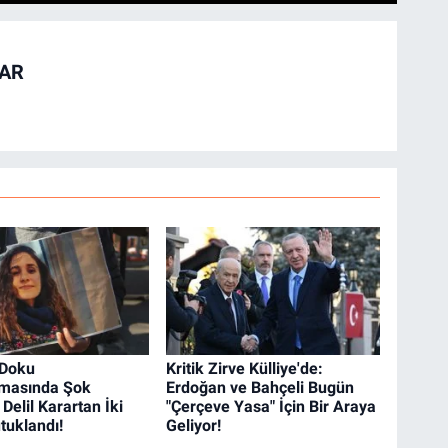
TAR
 Doku
Kritik Zirve Külliye'de:
rmasında Şok
Erdoğan ve Bahçeli Bugün
Delil Karartan İki
"Çerçeve Yasa" İçin Bir Araya
tuklandı!
Geliyor!