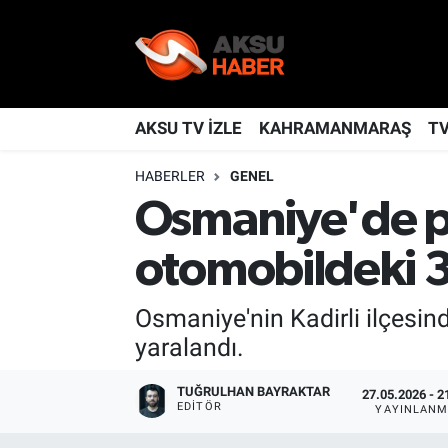
YAŞAM
Nöbetçi Eczaneler
TÜRKİYE
Hava Durumu
AKSU TV İZLE
KAHRAMANMARAŞ
T
HABERLER
GENEL
KAHRAMANMARAŞ
Kahramanmaraş Namaz Vakitleri
Osmaniye'de p
SPOR
Trafik Durumu
otomobildeki 3 
GÜNDEM
TFF 2.Lig Kırmızı Grup Puan Durumu ve Fikstür
Osmaniye'nin Kadirli ilçesin
POLİTİKA
Tüm Manşetler
yaralandı.
DÜNYA
Son Dakika Haberleri
TUĞRULHAN BAYRAKTAR
27.05.2026 - 2
EDITÖR
YAYINLANM
BİLİM
Haber Arşivi