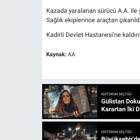
Kazada yaralanan sürücü A.A. ile y
Sağlık ekiplerince araçtan çıkarıldı
Kadirli Devlet Hastanesi'ne kaldırı
Kaynak:
AA
EDITÖRÜN SEÇTIĞI
Gülistan Doku
Karartan İki D
EDITÖRÜN SEÇTIĞI
Büyükşehir’den 3 İlçe 20 Noktada Yeni Haftada