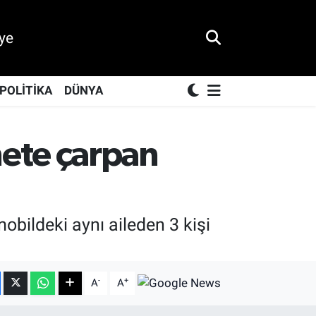
ye
POLİTİKA
DÜNYA
ete çarpan
bildeki aynı aileden 3 kişi
-
+
A
A