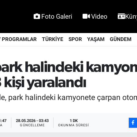
Foto Galeri
Video
Kün
V PROGRAMLAR
TÜRKİYE
SPOR
YAŞAM
GÜNDEM
ark halindeki kamyon
kişi yaralandı
de, park halindeki kamyonete çarpan otomo
1:47
28.05.2026 - 03:43
1 DK
A
GÜNCELLEME
OKUNMA SÜRESI