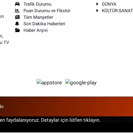
Trafik Durumu
DÜNYA
Puan Durumu ve Fikstür
KÜLTÜR-SANA
on
Tüm Manşetler
Son Dakika Haberleri
Haber Arşivi
m,
su TV
ır.
n faydalanıyoruz. Detaylar için lütfen tıklayın.
GİZLİLİK VE 