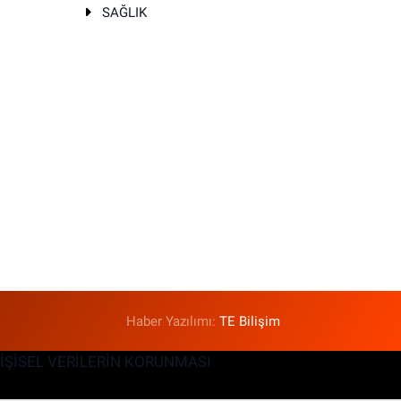
SAĞLIK
T
Haber Yazılımı:
TE Bilişim
KİŞİSEL VERİLERİN KORUNMASI