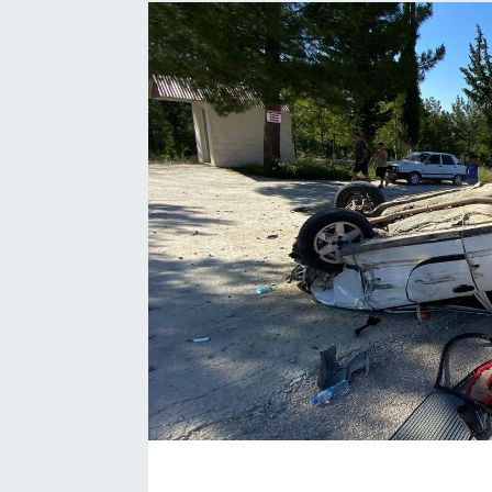
EĞİTİM
EKONOMİ
KÜLTÜR-SANAT
MAGAZİN
SAĞLIK
TEKNOLOJİ
TİCARET