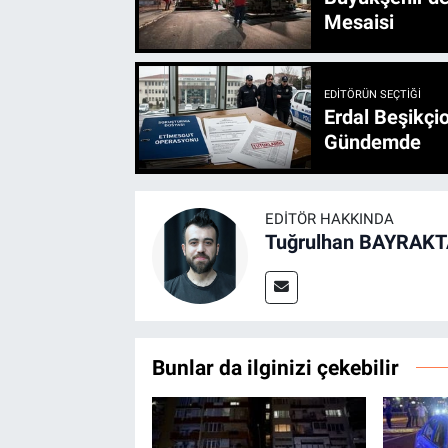
Mesaisi
EDITÖRÜN SEÇTIĞI
Erdal Beşikçio
Gündemde
EDITÖR HAKKINDA
Tuğrulhan BAYRAK
Bunlar da ilginizi çekebilir