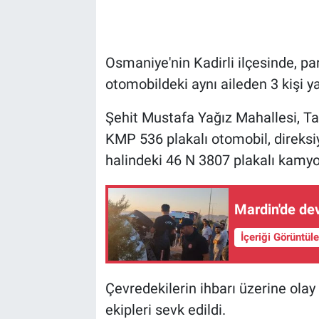
Osmaniye'nin Kadirli ilçesinde, p
otomobildeki aynı aileden 3 kişi ya
Şehit Mustafa Yağız Mahallesi, T
KMP 536 plakalı otomobil, direks
halindeki 46 N 3807 plakalı kamyo
Mardin'de devr
İçeriği Görüntül
Çevredekilerin ihbarı üzerine olay y
ekipleri sevk edildi.