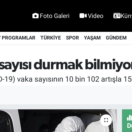
Foto Galeri
Video
Kün
V PROGRAMLAR
TÜRKİYE
SPOR
YAŞAM
GÜNDEM
sayısı durmak bilmiyo
9) vaka sayısının 10 bin 102 artışla 155 b
D