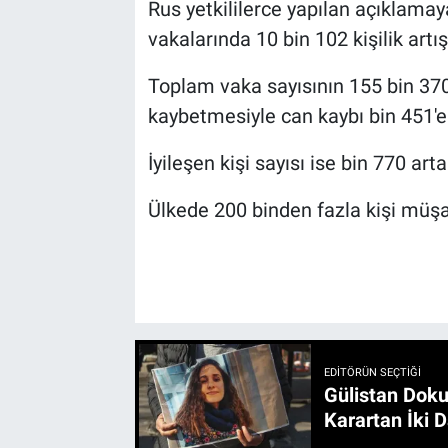
Rus yetkililerce yapılan açıklama
vakalarında 10 bin 102 kişilik artı
Toplam vaka sayısının 155 bin 370'
kaybetmesiyle can kaybı bin 451'e 
İyileşen kişi sayısı ise bin 770 art
Ülkede 200 binden fazla kişi müşa
EDITÖRÜN SEÇTIĞI
Gülistan Doku
Karartan İki D