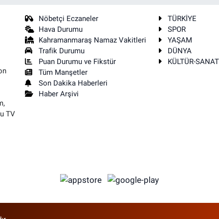
Nöbetçi Eczaneler
TÜRKİYE
Hava Durumu
SPOR
Kahramanmaraş Namaz Vakitleri
YAŞAM
Trafik Durumu
DÜNYA
Puan Durumu ve Fikstür
KÜLTÜR-SANA
on
Tüm Manşetler
Son Dakika Haberleri
Haber Arşivi
m,
su TV