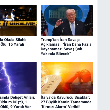
a Okula Silahlı
Trump'tan İran Savaşı
6 Ölü, 15 Yaralı
Açıklaması: "İran Daha Fazla
Dayanamaz, Savaş Çok
Yakında Bitecek"
sında Dehşet Anları:
İtalya'da Kavurucu Sıcaklar:
ıldırım Düştü, 1
27 Büyük Kentin Tamamında
Öldü, 9 Yaralı Var
"Kırmızı Alarm" Verildi!