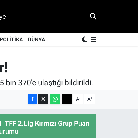
ye
POLİTİKA
DÜNYA
r!
in 370'e ulaştığı bildirildi.
-
+
A
A
TFF 2.Lig Kırmızı Grup Puan
urumu