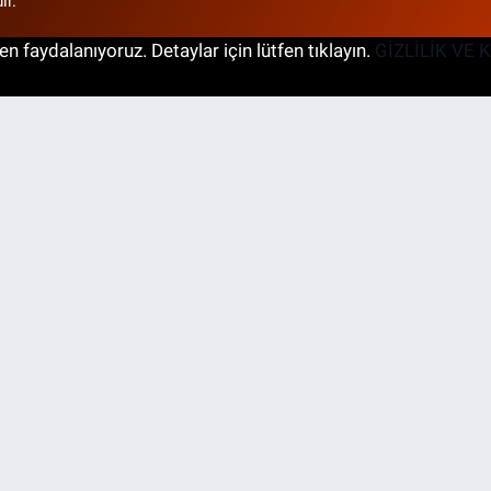
ır.
n faydalanıyoruz. Detaylar için lütfen tıklayın.
GİZLİLİK VE 