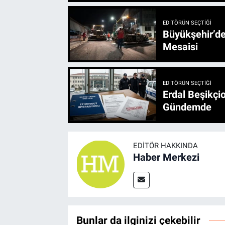
EDITÖRÜN SEÇTIĞI
Büyükşehir’den 3 İlçe 20 Noktada Yeni Haftada
Mesaisi
EDITÖRÜN SEÇTIĞI
Erdal Beşikçio
Gündemde
EDITÖR HAKKINDA
Haber Merkezi
Bunlar da ilginizi çekebilir