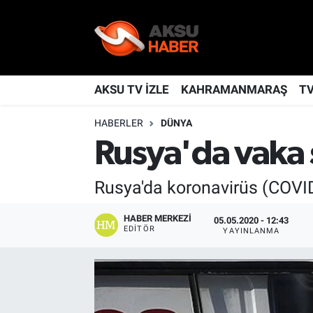
YAŞAM
Nöbetçi Eczaneler
TÜRKİYE
Hava Durumu
AKSU TV İZLE
KAHRAMANMARAŞ
T
HABERLER
DÜNYA
KAHRAMANMARAŞ
Kahramanmaraş Namaz Vakitleri
Rusya'da vaka 
SPOR
Trafik Durumu
Rusya'da koronavirüs (COVID-1
GÜNDEM
TFF 2.Lig Kırmızı Grup Puan Durumu ve Fikstür
HABER MERKEZI
05.05.2020 - 12:43
POLİTİKA
Tüm Manşetler
EDITÖR
YAYINLANMA
DÜNYA
Son Dakika Haberleri
BİLİM
Haber Arşivi