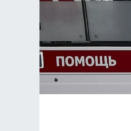
EĞİTİM
EKONOMİ
KÜLTÜR-SANAT
MAGAZİN
SAĞLIK
TEKNOLOJİ
TİCARET