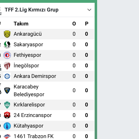
TFF 2.Lig Kırmızı Grup
#
Takım
O
P
Ankaragücü
0
0
1
Sakaryaspor
0
0
2
Fethiyespor
0
0
3
İnegölspor
0
0
4
Ankara Demirspor
0
0
5
Karacabey
0
0
6
Belediyespor
Kırklarelispor
0
0
7
24 Erzincanspor
0
0
8
Kütahyaspor
0
0
9
1461 Trabzon FK
0
0
0