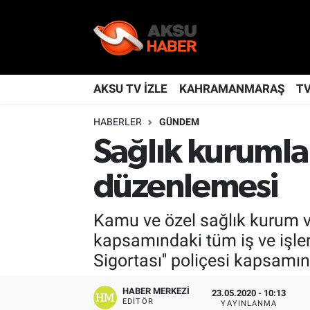
YAŞAM
Nöbetçi Eczaneler
TÜRKİYE
Hava Durumu
AKSU TV İZLE
KAHRAMANMARAŞ
T
HABERLER
GÜNDEM
KAHRAMANMARAŞ
Kahramanmaraş Namaz Vakitleri
Sağlık kurumla
SPOR
Trafik Durumu
düzenlemesi
GÜNDEM
TFF 2.Lig Kırmızı Grup Puan Durumu ve Fikstür
Kamu ve özel sağlık kurum v
POLİTİKA
Tüm Manşetler
kapsamındaki tüm iş ve işlem
Sigortası'' poliçesi kapsamı
DÜNYA
Son Dakika Haberleri
HABER MERKEZI
23.05.2020 - 10:13
BİLİM
Haber Arşivi
EDITÖR
YAYINLANMA