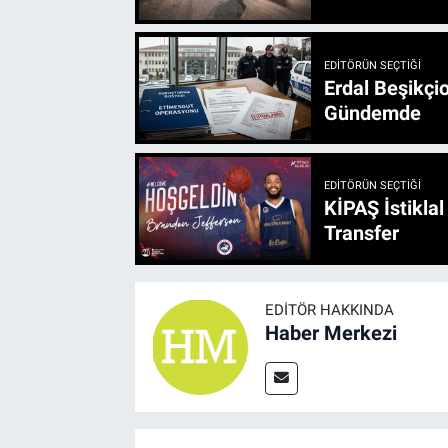
EDITÖRÜN SEÇTIĞI
Erdal Beşikçio
Gündemde
EDITÖRÜN SEÇTIĞI
KİPAŞ İstikla
Transfer
EDITÖR HAKKINDA
Haber Merkezi