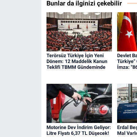
Bunlar da ilginizi çekebilir
Terörsüz Türkiye İçin Yeni
Devlet B
Dönem: 12 Maddelik Kanun
Türkiye"
Teklifi TBMM Gündeminde
İmza: "8
Motorine Dev İndirim Geliyor:
Erdal Beş
Litre Fiyatı 6,37 TL Düşecek!
Mal Varl