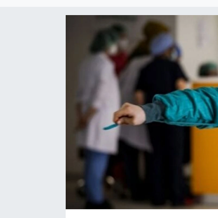
EĞİTİM
EKONOMİ
KÜLTÜR-SANAT
MAGAZİN
SAĞLIK
TEKNOLOJİ
TİCARET