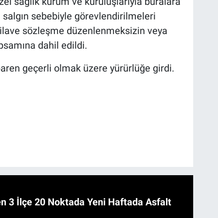
l sağlık kurum ve kuruluşlarıyla buralara
nde salgın sebebiyle görevlendirilmeleri
i, ilave sözleşme düzenlenmeksizin veya
psamına dahil edildi.
baren geçerli olmak üzere yürürlüğe girdi.
 Asfalt