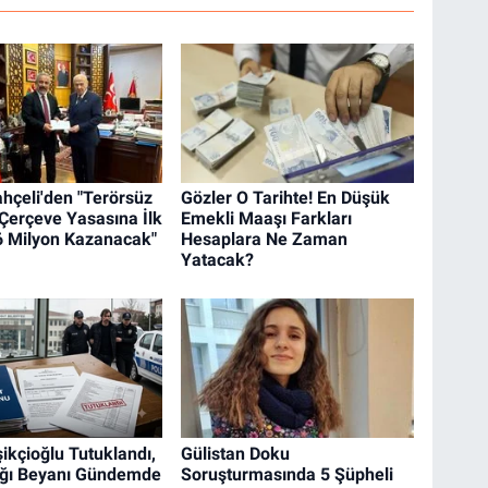
ahçeli'den "Terörsüz
Gözler O Tarihte! En Düşük
 Çerçeve Yasasına İlk
Emekli Maaşı Farkları
6 Milyon Kazanacak"
Hesaplara Ne Zaman
Yatacak?
ikçioğlu Tutuklandı,
Gülistan Doku
ığı Beyanı Gündemde
Soruşturmasında 5 Şüpheli