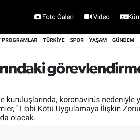
Foto Galeri
Video
Kün
V PROGRAMLAR
TÜRKİYE
SPOR
YAŞAM
GÜNDEM
rındaki görevlendirme
e kuruluşlarında, koronavirüs nedeniyle 
ler, ''Tıbbi Kötü Uygulamaya İlişkin Zor
nda olacak.