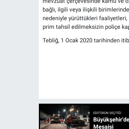
mevzuat çerçevesinde kamu ve öze
bağlı, ilgili veya ilişkili birimleri
nedeniyle yürüttükleri faaliyetler
prim tahsil edilmeksizin poliçe ka
Tebliğ, 1 Ocak 2020 tarihinden iti
EDITÖRÜN SEÇTIĞI
Büyükşehir’den 3 İlçe 20 Noktada Yeni Haftada
Mesaisi