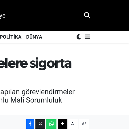
ye
POLİTİKA
DÜNYA
lere sigorta
yapılan görevlendirmeler
unlu Mali Sorumluluk
-
+
A
A