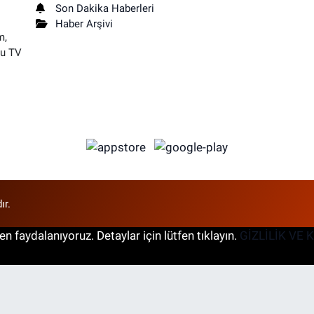
Son Dakika Haberleri
Haber Arşivi
m,
su TV
ır.
n faydalanıyoruz. Detaylar için lütfen tıklayın.
GİZLİLİK VE 