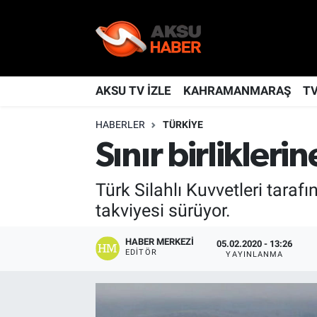
YAŞAM
Nöbetçi Eczaneler
TÜRKİYE
Hava Durumu
AKSU TV İZLE
KAHRAMANMARAŞ
T
HABERLER
TÜRKİYE
KAHRAMANMARAŞ
Kahramanmaraş Namaz Vakitleri
Sınır birlikleri
SPOR
Trafik Durumu
Türk Silahlı Kuvvetleri tara
GÜNDEM
TFF 2.Lig Kırmızı Grup Puan Durumu ve Fikstür
takviyesi sürüyor.
POLİTİKA
Tüm Manşetler
HABER MERKEZI
05.02.2020 - 13:26
EDITÖR
YAYINLANMA
DÜNYA
Son Dakika Haberleri
BİLİM
Haber Arşivi