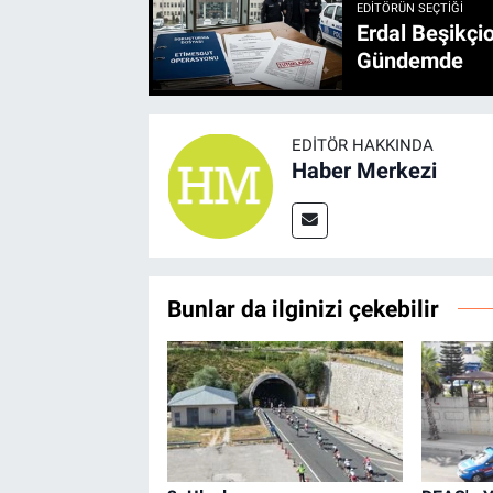
EDITÖRÜN SEÇTIĞI
Erdal Beşikçio
Gündemde
EDITÖR HAKKINDA
Haber Merkezi
Bunlar da ilginizi çekebilir