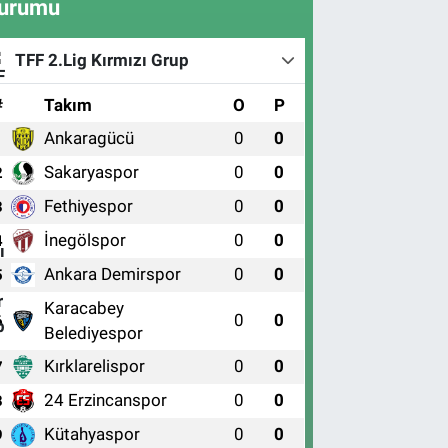
urumu
TFF 2.Lig Kırmızı Grup
#
Takım
O
P
Ankaragücü
0
0
1
Sakaryaspor
0
0
2
Fethiyespor
0
0
3
İnegölspor
0
0
4
Ankara Demirspor
0
0
5
Karacabey
0
0
6
Belediyespor
Kırklarelispor
0
0
7
24 Erzincanspor
0
0
8
Kütahyaspor
0
0
9