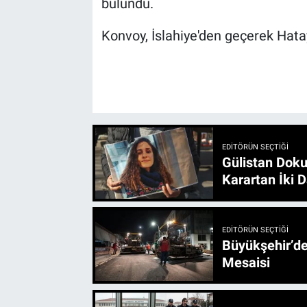
bulundu.
Konvoy, İslahiye'den geçerek Hatay
EDITÖRÜN SEÇTIĞI
Gülistan Doku
Karartan İki D
EDITÖRÜN SEÇTIĞI
Büyükşehir’den 3 İlçe 20 Noktada Yeni Haftada
Mesaisi