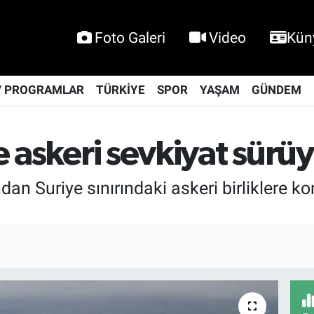
Foto Galeri
Video
Kün
V PROGRAMLAR
TÜRKİYE
SPOR
YAŞAM
GÜNDEM
ne askeri sevkiyat sürü
fından Suriye sınırındaki askeri birlikle