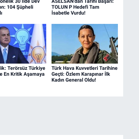
önelik 30 İlde Dev
ASELSAN'dan Tarihi Başarı:
n: 104 Şüpheli
TOLUN P Hedefi Tam
ı
İsabetle Vurdu!
ik: Terörsüz Türkiye
Türk Hava Kuvvetleri Tarihine
e En Kritik Aşamaya
Geçti: Özlem Karapınar İlk
Kadın General Oldu!