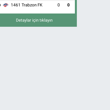
1461 Trabzon FK
0
0
0
Detaylar için tıklayın