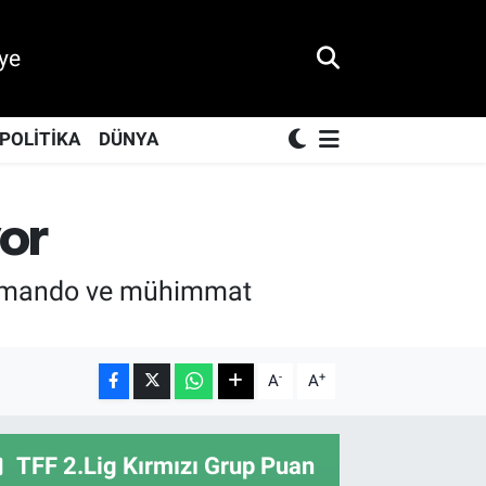
ye
POLİTİKA
DÜNYA
yor
re komando ve mühimmat
-
+
A
A
TFF 2.Lig Kırmızı Grup Puan