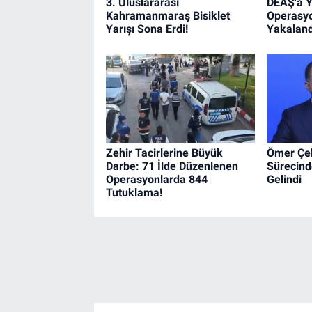
3. Uluslararası
DEAŞ'a Y
Kahramanmaraş Bisiklet
Operasyo
Yarışı Sona Erdi!
Yakaland
Zehir Tacirlerine Büyük
Ömer Çel
Darbe: 71 İlde Düzenlenen
Sürecind
Operasyonlarda 844
Gelindi
Tutuklama!