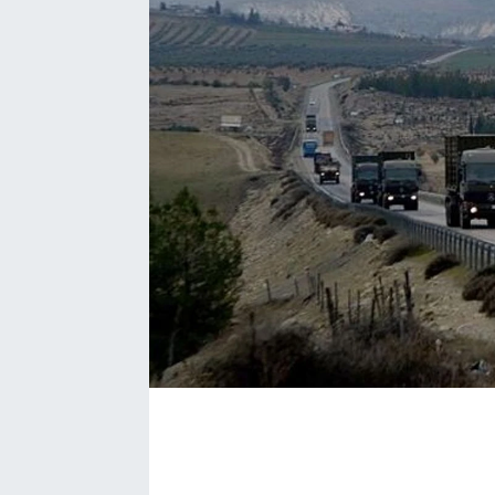
EĞİTİM
EKONOMİ
KÜLTÜR-SANAT
MAGAZİN
SAĞLIK
TEKNOLOJİ
TİCARET