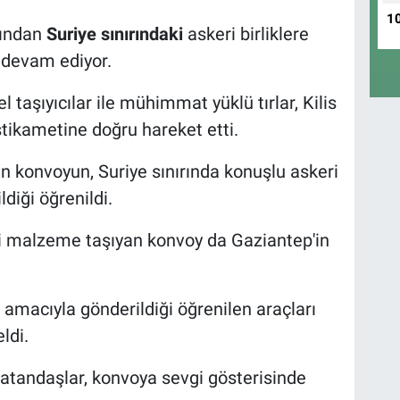
1
fından
Suriye sınırındaki
askeri birliklere
devam ediyor.
 taşıyıcılar ile mühimmat yüklü tırlar, Kilis
tikametine doğru hareket etti.
en konvoyun, Suriye sınırında konuşlu askeri
ldiği öğrenildi.
eri malzeme taşıyan konvoy da Gaziantep'in
e amacıyla gönderildiği öğrenilen araçları
ldi.
vatandaşlar, konvoya sevgi gösterisinde