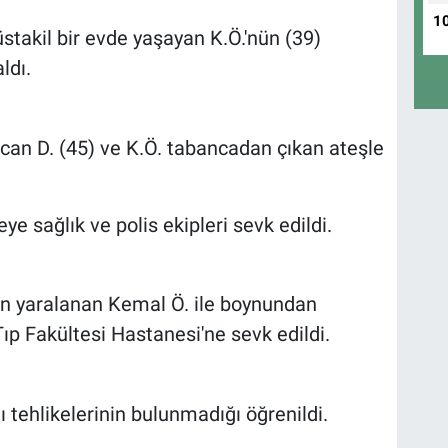
1
üstakil bir evde yaşayan K.Ö.'nün (39)
ldı.
lcan D. (45) ve K.Ö. tabancadan çıkan ateşle
ye sağlık ve polis ekipleri sevk edildi.
an yaralanan Kemal Ö. ile boynundan
p Fakültesi Hastanesi'ne sevk edildi.
tı tehlikelerinin bulunmadığı öğrenildi.