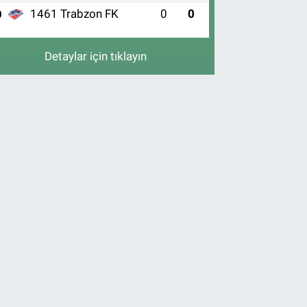
1461 Trabzon FK
0
0
0
Detaylar için tıklayın