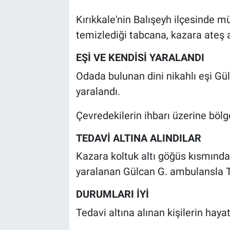
Kırıkkale'nin Balışeyh ilçesinde m
temizlediği tabcana, kazara ateş a
EŞİ VE KENDİSİ YARALANDI
Odada bulunan dini nikahlı eşi Gü
yaralandı.
Çevredekilerin ihbarı üzerine bölge
TEDAVİ ALTINA ALINDILAR
Kazara koltuk altı göğüs kısmınd
yaralanan Gülcan G. ambulansla Tı
DURUMLARI İYİ
Tedavi altına alınan kişilerin haya