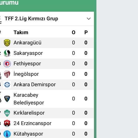
urumu
TFF 2.Lig Kırmızı Grup
#
Takım
O
P
Ankaragücü
0
0
1
Sakaryaspor
0
0
2
Fethiyespor
0
0
3
İnegölspor
0
0
4
Ankara Demirspor
0
0
5
Karacabey
0
0
6
Belediyespor
Kırklarelispor
0
0
7
24 Erzincanspor
0
0
8
Kütahyaspor
0
0
9