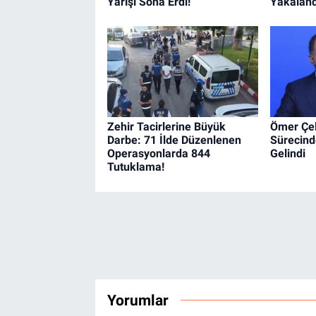
Yarışı Sona Erdi!
Yakaland
Zehir Tacirlerine Büyük
Ömer Çel
Darbe: 71 İlde Düzenlenen
Sürecind
Operasyonlarda 844
Gelindi
Tutuklama!
Yorumlar