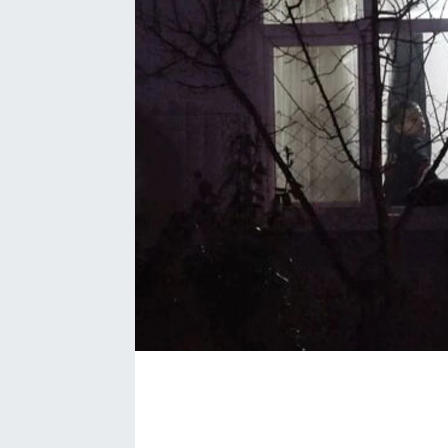
EĞİTİM
EKONOMİ
KÜLTÜR-SANAT
MAGAZİN
SAĞLIK
TEKNOLOJİ
TİCARET