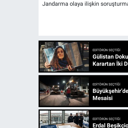
Jandarma olaya ilişkin soruşturma
EDITÖRÜN SEÇTIĞI
Gülistan Doku
Karartan İki D
EDITÖRÜN SEÇTIĞI
Büyükşehir’den 3 İlçe 20 Noktada Yeni Haftada
Mesaisi
EDITÖRÜN SEÇTIĞI
Erdal Beşikçio