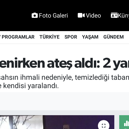
Foto Galeri
Video
Kün
V PROGRAMLAR
TÜRKİYE
SPOR
YAŞAM
GÜNDEM
nirken ateş aldı: 2 yar
ahsın ihmali nedeniyle, temizlediği taban
 kendisi yaralandı.