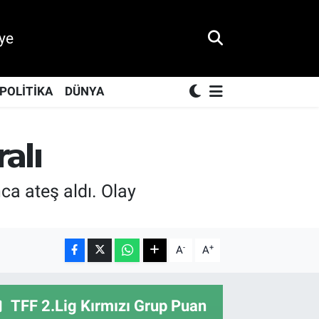
ye
POLİTİKA
DÜNYA
alı
ca ateş aldı. Olay
-
+
A
A
TFF 2.Lig Kırmızı Grup Puan