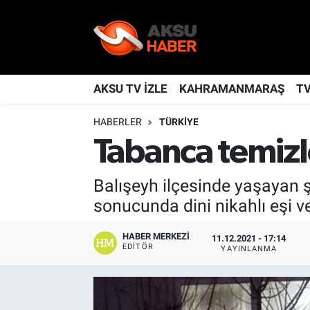
YAŞAM
Nöbetçi Eczaneler
TÜRKİYE
Hava Durumu
AKSU TV İZLE
KAHRAMANMARAŞ
T
HABERLER
TÜRKİYE
KAHRAMANMARAŞ
Kahramanmaraş Namaz Vakitleri
Tabanca temizle
SPOR
Trafik Durumu
Balışeyh ilçesinde yaşayan ş
GÜNDEM
TFF 2.Lig Kırmızı Grup Puan Durumu ve Fikstür
sonucunda dini nikahlı eşi ve
POLİTİKA
Tüm Manşetler
HABER MERKEZI
11.12.2021 - 17:14
EDITÖR
YAYINLANMA
DÜNYA
Son Dakika Haberleri
BİLİM
Haber Arşivi