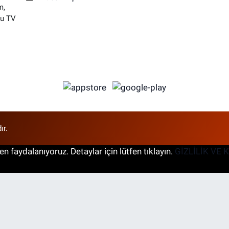
m,
su TV
ır.
n faydalanıyoruz. Detaylar için lütfen tıklayın.
GİZLİLİK VE 