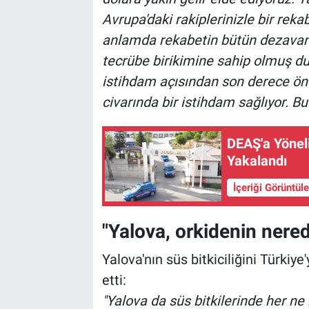
Avrupa'daki rakiplerinizle bir rekab
anlamda rekabetin bütün dezavanta
tecrübe birikimine sahip olmuş du
istihdam açısından son derece öne
civarında bir istihdam sağlıyor. Bu
DEAŞ'a Yönel
Yakalandı
İçeriği Görüntül
"Yalova, orkidenin nered
Yalova'nın süs bitkiciliğini Türkiye
etti:
"Yalova da süs bitkilerinde her ne