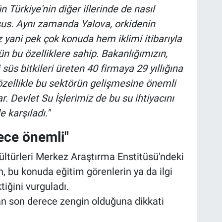
 Türkiye'nin diğer illerinde de nasıl
usus. Aynı zamanda Yalova, orkidenin
z yani pek çok konuda hem iklimi itibarıyla
ün bu özelliklere sahip. Bakanlığımızın,
üs bitkileri üreten 40 firmaya 29 yıllığına
zellikle bu sektörün gelişmesine önemli
ar. Devlet Su İşlerimiz de bu su ihtiyacını
 karşıladı."
ece önemli"
ltürleri Merkez Araştırma Enstitüsü'ndeki
, bu konuda eğitim görenlerin ya da ilgi
iğini vurguladı.
dan son derece zengin olduğuna dikkati