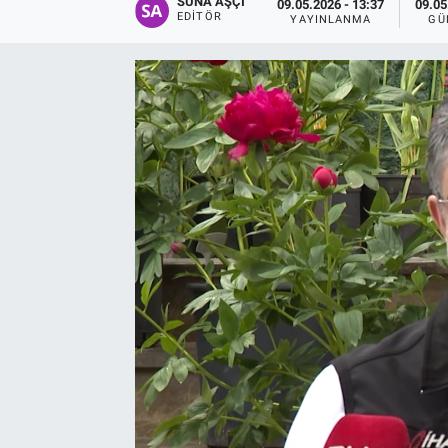
SUNA AŞÇI
09.05.2026 - 13:37
09.05
EDITÖR
YAYINLANMA
GÜ
EĞİTİM
EKONOMİ
KÜLTÜR-SANAT
MAGAZİN
SAĞLIK
TEKNOLOJİ
TİCARET