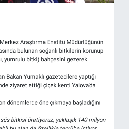
i Merkez Araştırma Enstitü Müdürlüğünün
rasında bulunan soğanlı bitkilerin korunup
lu, yumrulu bitki) bahçesini gezerek
i alan Bakan Yumaklı gazetecilere yaptığı
e ziyaret ettiği çiçek kenti Yalova'da
 son dönemlerde öne çıkmaya başladığını
üs bitkisi üretiyoruz, yaklaşık 140 milyon
bii bu alan da özellikle tecrübe istiyor.