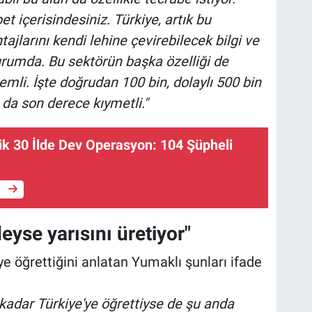
et içerisindesiniz. Türkiye, artık bu
jlarını kendi lehine çevirebilecek bilgi ve
rumda. Bu sektörün başka özelliği de
mli. İşte doğrudan 100 bin, dolaylı 500 bin
 da son derece kıymetli."
ik 30 İlde Dev Operasyon: 104 Şüpheli
e
eyse yarısını üretiyor"
'ye öğrettiğini anlatan Yumaklı şunları ifade
 kadar Türkiye'ye öğrettiyse de şu anda