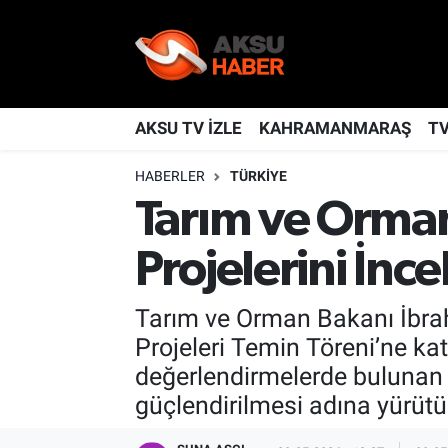
YAŞAM
Nöbetçi Eczaneler
TÜRKİYE
Hava Durumu
AKSU TV İZLE
KAHRAMANMARAŞ
T
HABERLER
TÜRKİYE
KAHRAMANMARAŞ
Kahramanmaraş Namaz Vakitleri
Tarım ve Orman
SPOR
Trafik Durumu
Projelerini İnce
GÜNDEM
TFF 2.Lig Kırmızı Grup Puan Durumu ve Fikstür
Tarım ve Orman Bakanı İbrah
POLİTİKA
Tüm Manşetler
Projeleri Temin Töreni’ne kat
değerlendirmelerde bulunan B
DÜNYA
Son Dakika Haberleri
güçlendirilmesi adına yürütül
BİLİM
Haber Arşivi