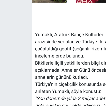
Yumaklı, Atatürk Bahçe Kültürler
arazisinde yer alan ve Türkiye flo
çoğaltıldığı geofit (soğanlı, rizom
incelemelerde bulundu.
Bitkilerle ilgili yetkililerden bilg
açıklamada, Anneler Günü öncesind
annelerin gününü kutladı.
Türkiye'nin çiçekçilik konusunda
anlatan Yumaklı, şöyle konuştu:
"Son dönemde yılda 2 milyar adet s
dolara yakın gelir elde ediyoruz. Ta