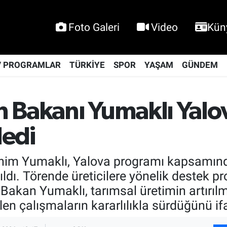
Foto Galeri
Video
Kün
V PROGRAMLAR
TÜRKİYE
SPOR
YAŞAM
GÜNDEM
 Bakanı Yumaklı Yalo
ledi
im Yumaklı, Yalova programı kapsamında 
ıldı. Törende üreticilere yönelik destek pr
akan Yumaklı, tarımsal üretimin artırılmas
en çalışmaların kararlılıkla sürdüğünü ifa