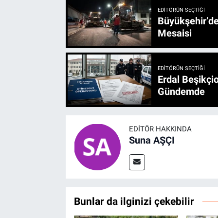
EDITÖRÜN SEÇTIĞI
Büyükşehir’den 3 İlçe 20 Noktada Yeni Haftada
Mesaisi
EDITÖRÜN SEÇTIĞI
Erdal Beşikçio
Gündemde
EDITÖR HAKKINDA
Suna AŞÇI
Bunlar da ilginizi çekebilir