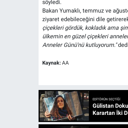
söyledi.
Bakan Yumaklı, temmuz ve ağustos
ziyaret edebileceğini dile getirere
çiçekleri gördük, kokladık ama şi
ülkemin en güzel çiçekleri annele
Anneler Günü'nü kutluyorum."
dedi
Kaynak:
AA
EDITÖRÜN SEÇTIĞI
Gülistan Doku
Karartan İki D