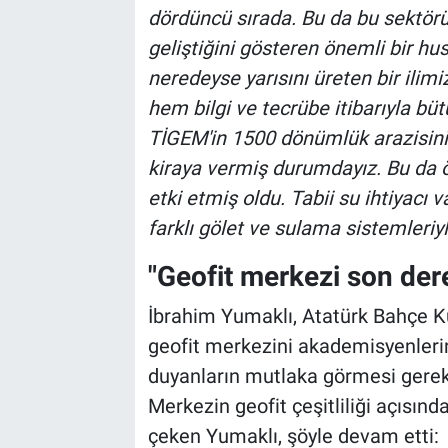
dördüncü sırada. Bu da bu sektörün
geliştiğini gösteren önemli bir h
neredeyse yarısını üreten bir ilimi
hem bilgi ve tecrübe itibarıyla büt
TİGEM'in 1500 dönümlük arazisini s
kiraya vermiş durumdayız. Bu da ö
etki etmiş oldu. Tabii su ihtiyacı v
farklı gölet ve sulama sistemleriyle
"Geofit merkezi son der
İbrahim Yumaklı, Atatürk Bahçe Kü
geofit merkezini akademisyenlerin
duyanların mutlaka görmesi gerekt
Merkezin geofit çeşitliliği açısın
çeken Yumaklı, şöyle devam etti: