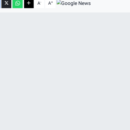
-
+
A
A