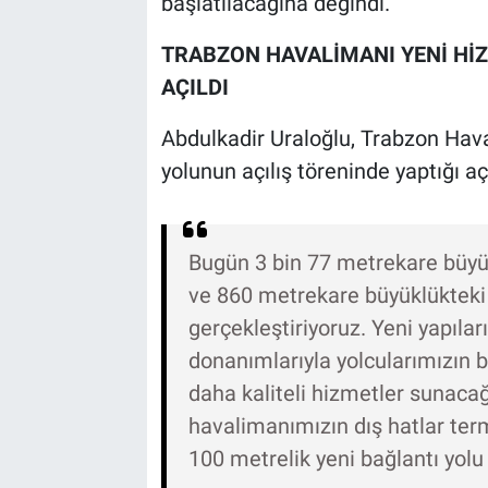
başlatılacağına değindi.
TRABZON HAVALİMANI YENİ HİZ
AÇILDI
Abdulkadir Uraloğlu, Trabzon Hava
yolunun açılış töreninde yaptığı aç
Bugün 3 bin 77 metrekare büyük
ve 860 metrekare büyüklükteki C
gerçekleştiriyoruz. Yeni yapıla
donanımlarıyla yolcularımızın b
daha kaliteli hizmetler sunacağı
havalimanımızın dış hatlar term
100 metrelik yeni bağlantı yol