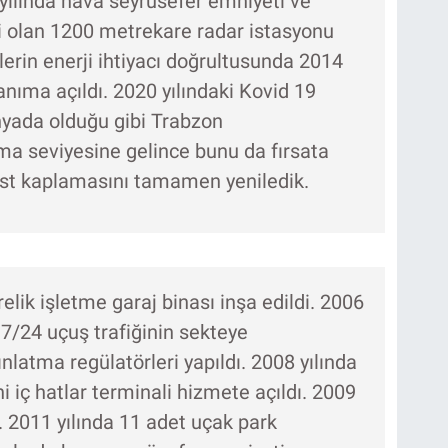
 yılında hava seyrüsefer emniyeti ve
li olan 1200 metrekare radar istasyonu
islerin enerji ihtiyacı doğrultusunda 2014
lanıma açıldı. 2020 yılındaki Kovid 19
ada olduğu gibi Trabzon
a seviyesine gelince bunu da fırsata
ist kaplamasını tamamen yeniledik.
elik işletme garaj binası inşa edildi. 2006
7/24 uçuş trafiğinin sekteye
latma regülatörleri yapıldı. 2008 yılında
ni iç hatlar terminali hizmete açıldı. 2009
ı. 2011 yılında 11 adet uçak park