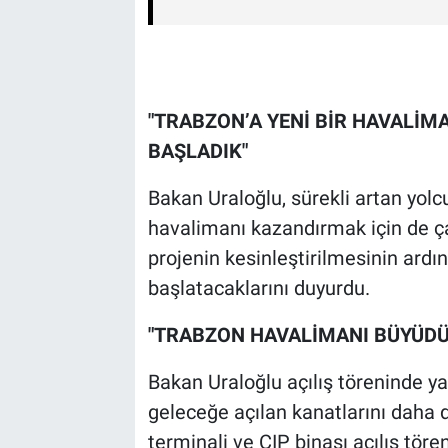
"TRABZON’A YENİ BİR HAVALİM
BAŞLADIK"
Bakan Uraloğlu, sürekli artan yolc
havalimanı kazandırmak için de ça
projenin kesinleştirilmesinin ard
başlatacaklarını duyurdu.
"TRABZON HAVALİMANI BÜYÜDÜ
Bakan Uraloğlu açılış töreninde 
geleceğe açılan kanatlarını daha d
terminali ve CIP binası açılış tör