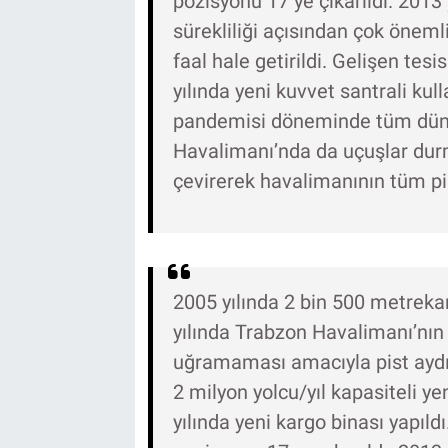
pozisyonu 17 ye çıkarıldı. 2013
sürekliliği açısından çok önem
faal hale getirildi. Gelişen tes
yılında yeni kuvvet santrali kul
pandemisi döneminde tüm düny
Havalimanı’nda da uçuşlar durm
çevirerek havalimanının tüm p
2005 yılında 2 bin 500 metrekar
yılında Trabzon Havalimanı’nın 
uğramaması amacıyla pist aydın
2 milyon yolcu/yıl kapasiteli ye
yılında yeni kargo binası yapıld