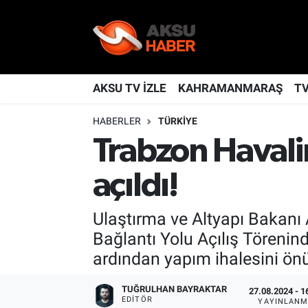
YAŞAM
Nöbetçi Eczaneler
TÜRKİYE
Hava Durumu
AKSU TV İZLE
KAHRAMANMARAŞ
T
HABERLER
TÜRKİYE
KAHRAMANMARAŞ
Kahramanmaraş Namaz Vakitleri
Trabzon Havali
SPOR
Trafik Durumu
açıldı!
GÜNDEM
TFF 2.Lig Kırmızı Grup Puan Durumu ve Fikstür
Ulaştırma ve Altyapı Bakanı 
POLİTİKA
Tüm Manşetler
Bağlantı Yolu Açılış Töreni
ardından yapım ihalesini önü
DÜNYA
Son Dakika Haberleri
TUĞRULHAN BAYRAKTAR
27.08.2024 - 1
BİLİM
Haber Arşivi
EDITÖR
YAYINLANM