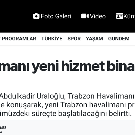
Foto Galeri
Video
Kün
V PROGRAMLAR
TÜRKİYE
SPOR
YAŞAM
GÜNDEM
manı yeni hizmet bina
Abdulkadir Uraloğlu, Trabzon Havalimanı 
nde konuşarak, yeni Trabzon havalimanı pr
müzdeki süreçte başlatılacağını belirtti.
6:58
A