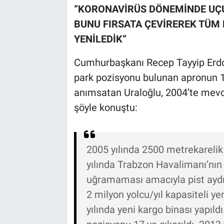
“KORONAVİRÜS DÖNEMİNDE UÇU
BUNU FIRSATA ÇEVİREREK TÜM
YENİLEDİK”
Cumhurbaşkanı Recep Tayyip Erdoğ
park pozisyonu bulunan apronun 11
anımsatan Uraloğlu, 2004’te mevcu
şöyle konuştu:
2005 yılında 2500 metrekarelik 
yılında Trabzon Havalimanı’nın 
uğramaması amacıyla pist aydın
2 milyon yolcu/yıl kapasiteli ye
yılında yeni kargo binası yapıld