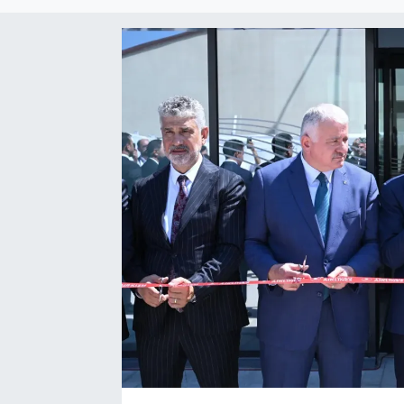
EĞİTİM
EKONOMİ
KÜLTÜR-SANAT
MAGAZİN
SAĞLIK
TEKNOLOJİ
TİCARET