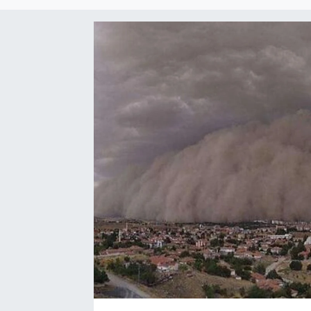
EĞİTİM
EKONOMİ
KÜLTÜR-SANAT
MAGAZİN
SAĞLIK
TEKNOLOJİ
TİCARET