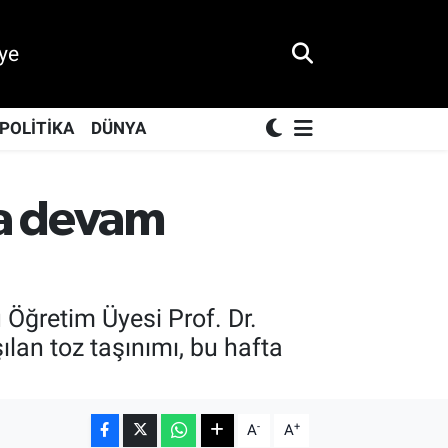
ye
POLİTİKA
DÜNYA
ca devam
 Öğretim Üyesi Prof. Dr.
ılan toz taşınımı, bu hafta
-
+
A
A