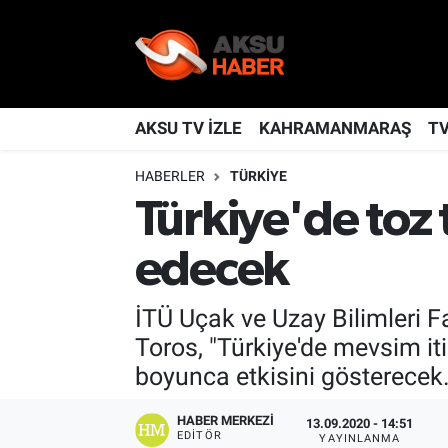
YAŞAM
Nöbetçi Eczaneler
TÜRKİYE
Hava Durumu
AKSU TV İZLE
KAHRAMANMARAŞ
T
HABERLER
TÜRKİYE
KAHRAMANMARAŞ
Kahramanmaraş Namaz Vakitleri
Türkiye'de toz
SPOR
Trafik Durumu
edecek
GÜNDEM
TFF 2.Lig Kırmızı Grup Puan Durumu ve Fikstür
İTÜ Uçak ve Uzay Bilimleri F
POLİTİKA
Tüm Manşetler
Toros, "Türkiye'de mevsim iti
boyunca etkisini gösterecek.
DÜNYA
Son Dakika Haberleri
HABER MERKEZI
13.09.2020 - 14:51
BİLİM
Haber Arşivi
EDITÖR
YAYINLANMA