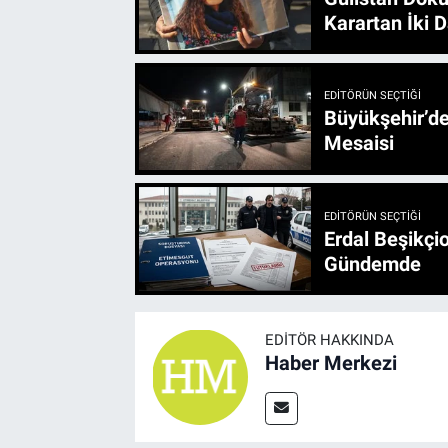
Karartan İki D
EDITÖRÜN SEÇTIĞI
Büyükşehir’den 3 İlçe 20 Noktada Yeni Haftada
Mesaisi
EDITÖRÜN SEÇTIĞI
Erdal Beşikçio
Gündemde
EDITÖR HAKKINDA
Haber Merkezi