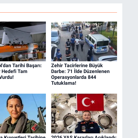
dan Tarihi Başarı:
Zehir Tacirlerine Büyük
 Hedefi Tam
Darbe: 71 İlde Düzenlenen
 Vurdu!
Operasyonlarda 844
Tutuklama!
a Kuvvetleri Tarihine
2026 YAŞ Kararları Açıklandı: