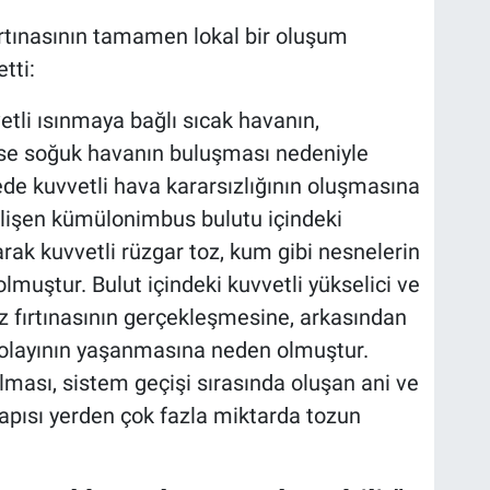
rtınasının tamamen lokal bir oluşum
tti:
tli ısınmaya bağlı sıcak havanın,
ise soğuk havanın buluşması nedeniyle
gede kuvvetli hava kararsızlığının oluşmasına
lişen kümülonimbus bulutu içindeki
larak kuvvetli rüzgar toz, kum gibi nesnelerin
muştur. Bulut içindeki kuvvetli yükselici ve
toz fırtınasının gerçekleşmesine, arkasından
 olayının yaşanmasına neden olmuştur.
lması, sistem geçişi sırasında oluşan ani ve
 yapısı yerden çok fazla miktarda tozun