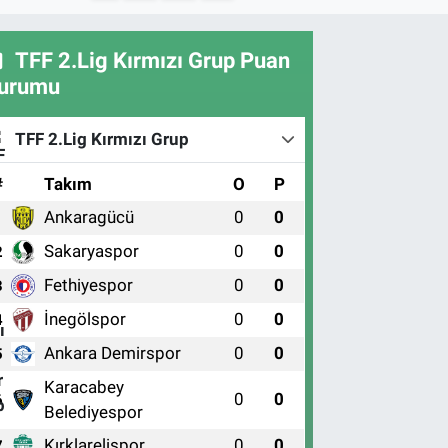
TFF 2.Lig Kırmızı Grup Puan
urumu
TFF 2.Lig Kırmızı Grup
#
Takım
O
P
Ankaragücü
0
0
1
Sakaryaspor
0
0
2
Fethiyespor
0
0
3
İnegölspor
0
0
4
Ankara Demirspor
0
0
5
Karacabey
0
0
6
Belediyespor
Kırklarelispor
0
0
7