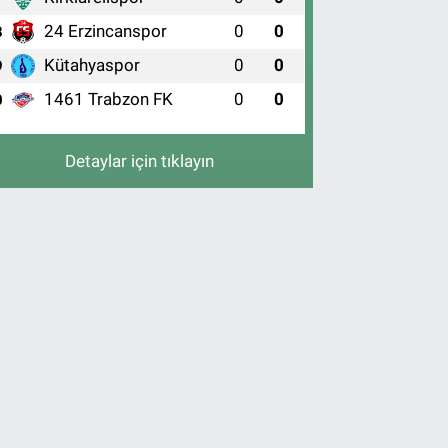
24 Erzincanspor
0
0
8
Kütahyaspor
0
0
9
1461 Trabzon FK
0
0
0
Detaylar için tıklayın