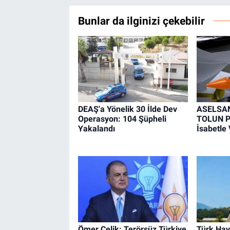
Bunlar da ilginizi çekebilir
DEAŞ'a Yönelik 30 İlde Dev
ASELSAN'
Operasyon: 104 Şüpheli
TOLUN P
Yakalandı
İsabetle
Ömer Çelik: Terörsüz Türkiye
Türk Hav