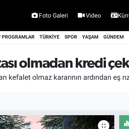
Foto Galeri
Video
Kün
V PROGRAMLAR
TÜRKİYE
SPOR
YAŞAM
GÜNDEM
ızası olmadan kredi çe
an kefalet olmaz kararının ardından eş r