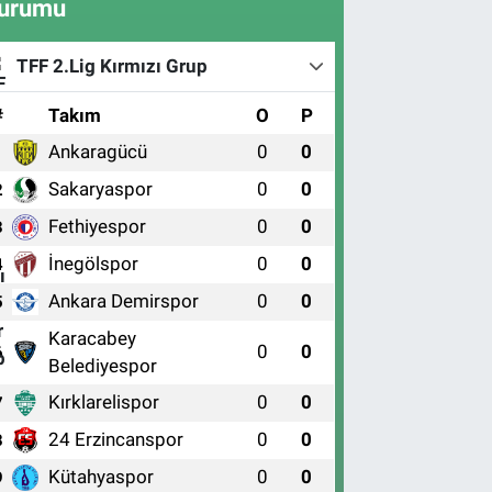
urumu
TFF 2.Lig Kırmızı Grup
#
Takım
O
P
Ankaragücü
0
0
1
Sakaryaspor
0
0
2
Fethiyespor
0
0
3
İnegölspor
0
0
4
Ankara Demirspor
0
0
5
Karacabey
0
0
6
Belediyespor
Kırklarelispor
0
0
7
24 Erzincanspor
0
0
8
Kütahyaspor
0
0
9