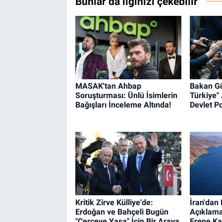
Bunlar da ilginizi çekebilir
MASAK'tan Ahbap
Bakan Gü
Soruşturması: Ünlü İsimlerin
Türkiye" 
Bağışları İnceleme Altında!
Devlet Po
Kritik Zirve Külliye'de:
İran'dan
Erdoğan ve Bahçeli Bugün
Açıklama
"Çerçeve Yasa" İçin Bir Araya
Erene Ka