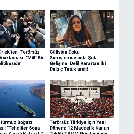
rlek'ten "Terörsüz
Gülistan Doku
Açıklaması: "Millî Bir
Soruşturmasında Şok
litikasıdır"
Gelişme: Delil Karartan İki
Dalgıç Tutuklandı!
 Hürmüz Boğazı
Terörsüz Türkiye İçin Yeni
sı: "Tehditler Sona
Dönem: 12 Maddelik Kanun
dar Kapalı Kalacak!"
Teklifi TBMM Gündeminde