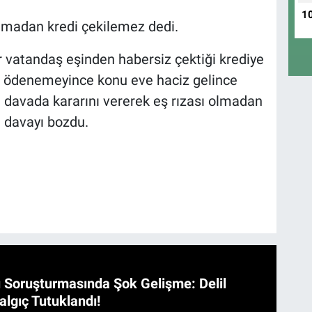
1
olmadan kredi çekilemez dedi.
r vatandaş eşinden habersiz çektiği krediye
di ödenemeyince konu eve haciz gelince
a davada kararını vererek eş rızası olmadan
 davayı bozdu.
 Soruşturmasında Şok Gelişme: Delil
algıç Tutuklandı!