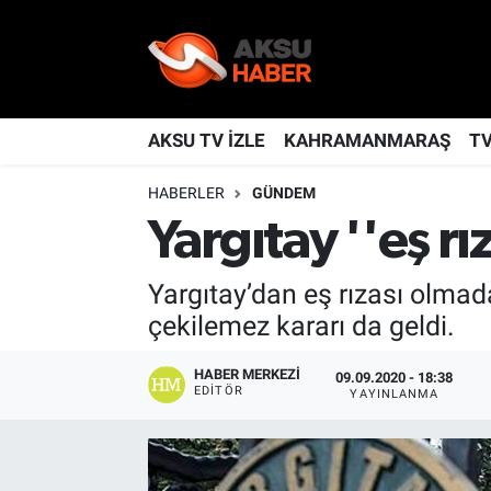
YAŞAM
Nöbetçi Eczaneler
TÜRKİYE
Hava Durumu
AKSU TV İZLE
KAHRAMANMARAŞ
T
HABERLER
GÜNDEM
KAHRAMANMARAŞ
Kahramanmaraş Namaz Vakitleri
Yargıtay ''eş r
SPOR
Trafik Durumu
Yargıtay’dan eş rızası olmad
GÜNDEM
TFF 2.Lig Kırmızı Grup Puan Durumu ve Fikstür
çekilemez kararı da geldi.
POLİTİKA
Tüm Manşetler
HABER MERKEZI
09.09.2020 - 18:38
EDITÖR
YAYINLANMA
DÜNYA
Son Dakika Haberleri
BİLİM
Haber Arşivi