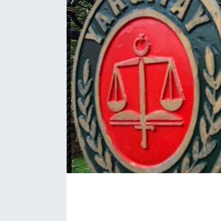
EĞİTİM
EKONOMİ
KÜLTÜR-SANAT
MAGAZİN
SAĞLIK
TEKNOLOJİ
TİCARET