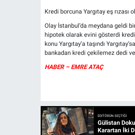
Kredi borcuna Yargıtay eş rızası 
Olay İstanbul’da meydana geldi bi
hipotek olarak evini gösterdi kre
konu Yargıtay’a taşındı Yargıtay’s
bankadan kredi çekilemez dedi ve
HABER – EMRE ATAÇ
EDITÖRÜN SEÇTIĞI
Gülistan Doku
Karartan İki D