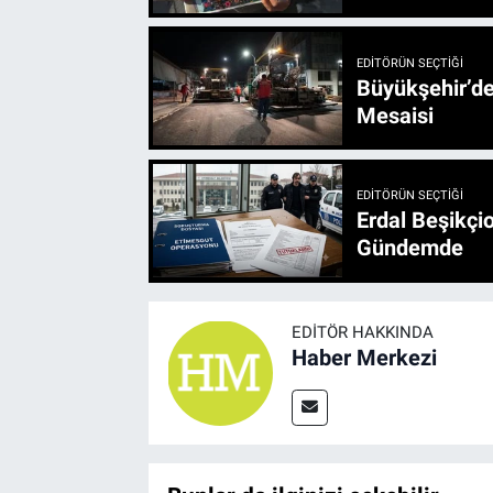
EDITÖRÜN SEÇTIĞI
Büyükşehir’den 3 İlçe 20 Noktada Yeni Haftada
Mesaisi
EDITÖRÜN SEÇTIĞI
Erdal Beşikçio
Gündemde
EDITÖR HAKKINDA
Haber Merkezi