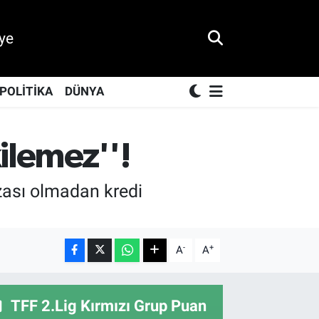
ye
POLİTİKA
DÜNYA
kilemez''!
ızası olmadan kredi
-
+
A
A
TFF 2.Lig Kırmızı Grup Puan