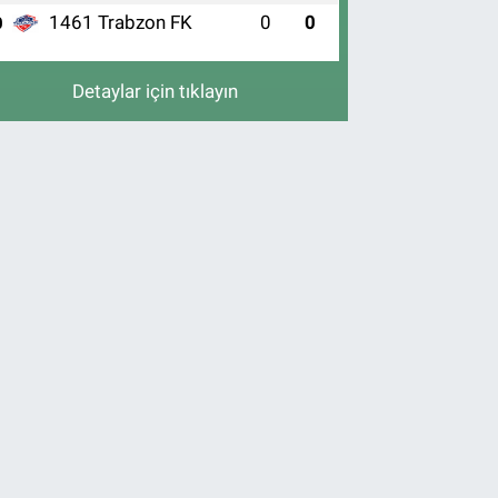
1461 Trabzon FK
0
0
0
Detaylar için tıklayın