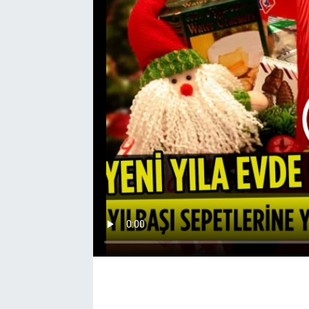
EĞİTİM
EKONOMİ
KÜLTÜR-SANAT
MAGAZİN
SAĞLIK
TEKNOLOJİ
TİCARET