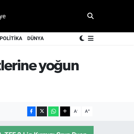
ye
POLİTİKA
DÜNYA
etlerine yoğun
-
+
A
A