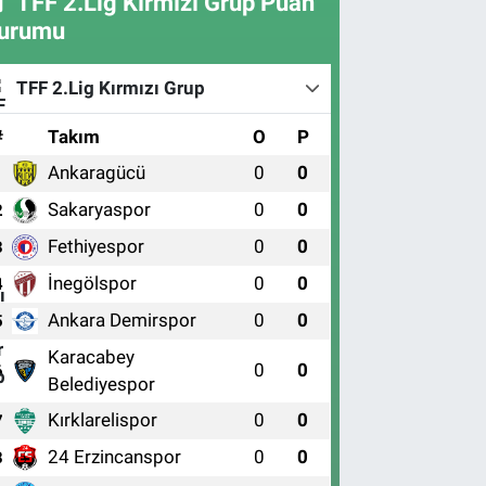
TFF 2.Lig Kırmızı Grup Puan
urumu
TFF 2.Lig Kırmızı Grup
#
Takım
O
P
Ankaragücü
0
0
1
Sakaryaspor
0
0
2
Fethiyespor
0
0
3
İnegölspor
0
0
4
Ankara Demirspor
0
0
5
Karacabey
0
0
6
Belediyespor
Kırklarelispor
0
0
7
24 Erzincanspor
0
0
8