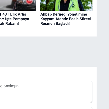
,43 TL'lik Artış
Ahbap Derneği Yönetimine
or: İşte Pompaya
Kayyum Atandı: Fesih Süreci
cak Rakam!
Resmen Başladı!