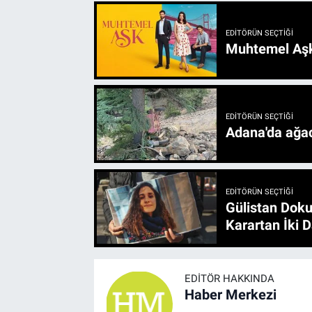
EDITÖRÜN SEÇTIĞI
Muhtemel Aşk
EDITÖRÜN SEÇTIĞI
Adana'da ağac
EDITÖRÜN SEÇTIĞI
Gülistan Doku
Karartan İki D
EDITÖR HAKKINDA
Haber Merkezi