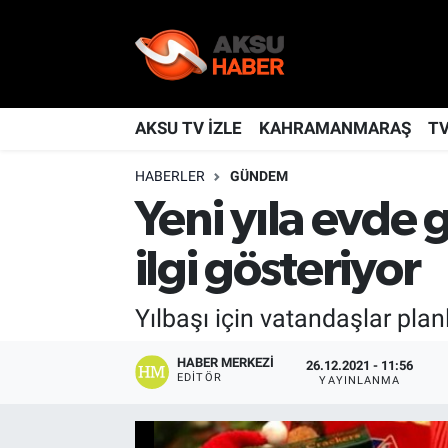
YAŞAM
Nöbetçi Eczaneler
TÜRKİYE
Hava Durumu
AKSU TV İZLE
KAHRAMANMARAŞ
T
HABERLER
GÜNDEM
KAHRAMANMARAŞ
Kahramanmaraş Namaz Vakitleri
Yeni yıla evde 
SPOR
Trafik Durumu
ilgi gösteriyor
GÜNDEM
TFF 2.Lig Kırmızı Grup Puan Durumu ve Fikstür
Yılbaşı için vatandaşlar planla
POLİTİKA
Tüm Manşetler
HABER MERKEZI
26.12.2021 - 11:56
EDITÖR
DÜNYA
Son Dakika Haberleri
YAYINLANMA
BİLİM
Haber Arşivi