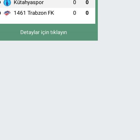
Kütahyaspor
0
0
9
1461 Trabzon FK
0
0
0
Detaylar için tıklayın