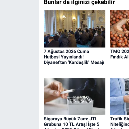
Bunlar da ilginizi çekebilir
7 Ağustos 2026 Cuma
TMO 202
Hutbesi Yayınlandı!
Fındık Al
Diyanet'ten 'Kardeşlik' Mesajı
Sigaraya Büyük Zam: JTI
Trafik S
Grubuna 10 TL Artış! İşte 5
Niteliğin