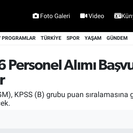
Foto Galeri
Video
Kün
V PROGRAMLAR
TÜRKİYE
SPOR
YAŞAM
GÜNDEM
Personel Alımı Başvu
r
), KPSS (B) grubu puan sıralamasına g
cek.