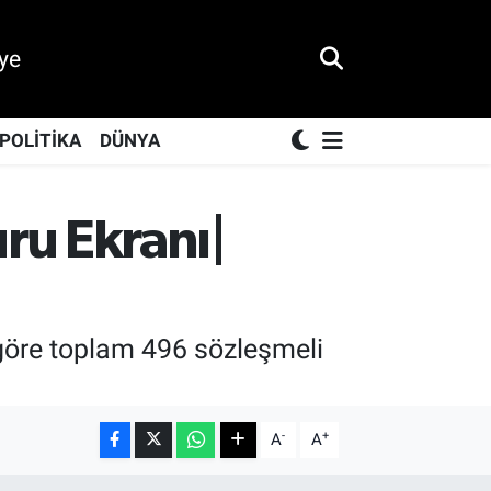
ye
POLİTİKA
DÜNYA
ru Ekranı|
öre toplam 496 sözleşmeli
-
+
A
A