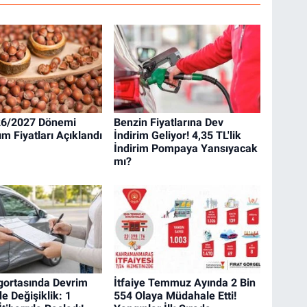
6/2027 Dönemi
Benzin Fiyatlarına Dev
ım Fiyatları Açıklandı
İndirim Geliyor! 4,35 TL'lik
İndirim Pompaya Yansıyacak
mı?
igortasında Devrim
İtfaiye Temmuz Ayında 2 Bin
de Değişiklik: 1
554 Olaya Müdahale Etti!