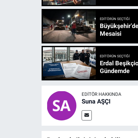
EDITÖRÜN SEÇTIĞI
Büyükşehir’den 3 İlçe 20 Noktada Yeni Haftada
Mesaisi
EDITÖRÜN SEÇTIĞI
Erdal Beşikçio
Gündemde
EDITÖR HAKKINDA
Suna AŞÇI