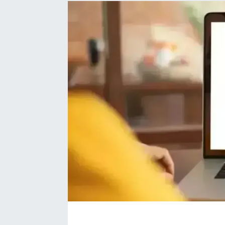
EĞİTİM
EKONOMİ
KÜLTÜR-SANAT
MAGAZİN
SAĞLIK
TEKNOLOJİ
TİCARET