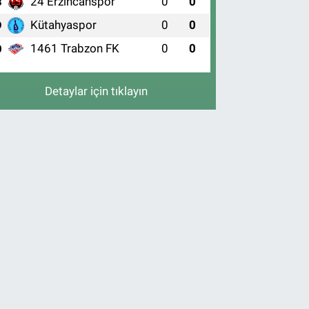
24 Erzincanspor
0
0
8
Kütahyaspor
0
0
9
1461 Trabzon FK
0
0
0
Detaylar için tıklayın