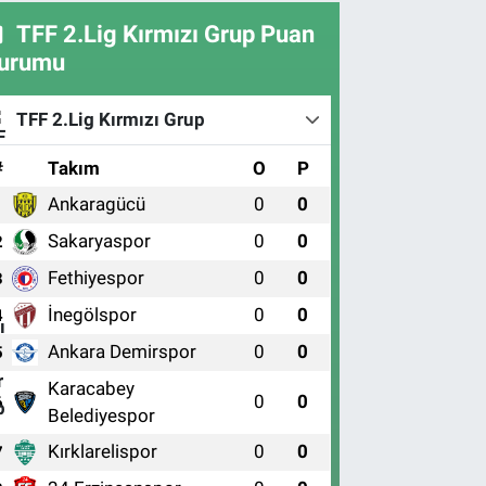
TFF 2.Lig Kırmızı Grup Puan
urumu
TFF 2.Lig Kırmızı Grup
#
Takım
O
P
Ankaragücü
0
0
1
Sakaryaspor
0
0
2
Fethiyespor
0
0
3
İnegölspor
0
0
4
Ankara Demirspor
0
0
5
Karacabey
0
0
6
Belediyespor
Kırklarelispor
0
0
7