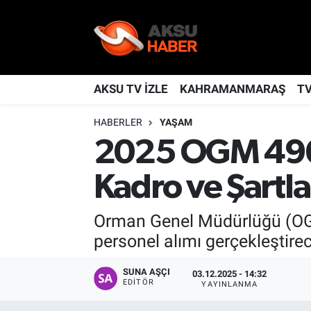
YAŞAM
Nöbetçi Eczaneler
TÜRKİYE
Hava Durumu
AKSU TV İZLE
KAHRAMANMARAŞ
T
HABERLER
YAŞAM
KAHRAMANMARAŞ
Kahramanmaraş Namaz Vakitleri
2025 OGM 496 
SPOR
Trafik Durumu
Kadro ve Şartla
GÜNDEM
TFF 2.Lig Kırmızı Grup Puan Durumu ve Fikstür
Orman Genel Müdürlüğü (OGM
POLİTİKA
Tüm Manşetler
personel alımı gerçekleştire
DÜNYA
Son Dakika Haberleri
SUNA AŞÇI
03.12.2025 - 14:32
EDITÖR
YAYINLANMA
BİLİM
Haber Arşivi