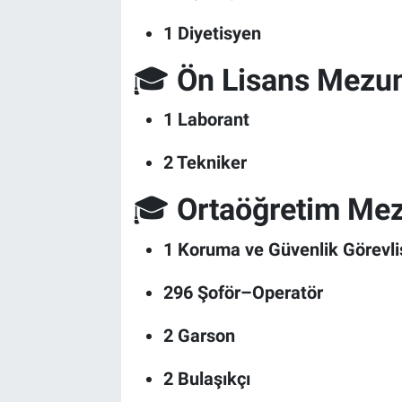
1 Diyetisyen
🎓
Ön Lisans Mezunl
1 Laborant
2 Tekniker
🎓
Ortaöğretim Mezu
1 Koruma ve Güvenlik Görevli
296 Şoför–Operatör
2 Garson
2 Bulaşıkçı