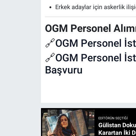
Erkek adaylar için askerlik il
OGM Personel Alımı
🔗
OGM Personel İst
🔗
OGM Personel İst
Başvuru
EDITÖRÜN SEÇTIĞI
Gülistan Doku
Karartan İki D