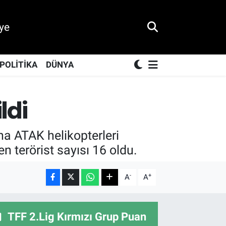
ye
POLİTİKA
DÜNYA
ldi
ha ATAK helikopterleri
len terörist sayısı 16 oldu.
-
+
A
A
TFF 2.Lig Kırmızı Grup Puan