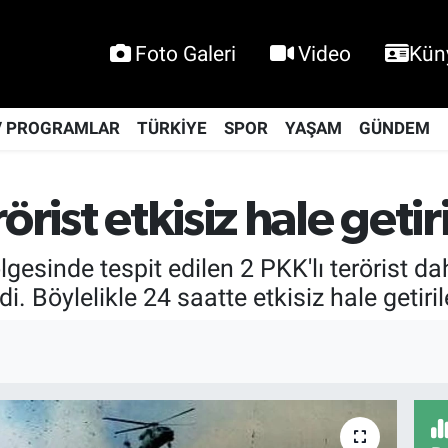
Foto Galeri
Video
Kün
V PROGRAMLAR
TÜRKİYE
SPOR
YAŞAM
GÜNDEM
örist etkisiz hale getiri
sinde tespit edilen 2 PKK'lı terörist da
di. Böylelikle 24 saatte etkisiz hale getiri