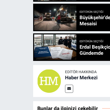
EDITÖRÜN SEÇTIĞI
Büyükşehir’den 3 İlçe 20 Noktada Yeni Haftada
Mesaisi
EDITÖRÜN SEÇTIĞI
Erdal Beşikçio
Gündemde
EDITÖR HAKKINDA
Haber Merkezi
Bunlar da ilginizi çekebilir