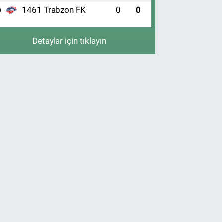
1461 Trabzon FK
0
0
0
Detaylar için tıklayın