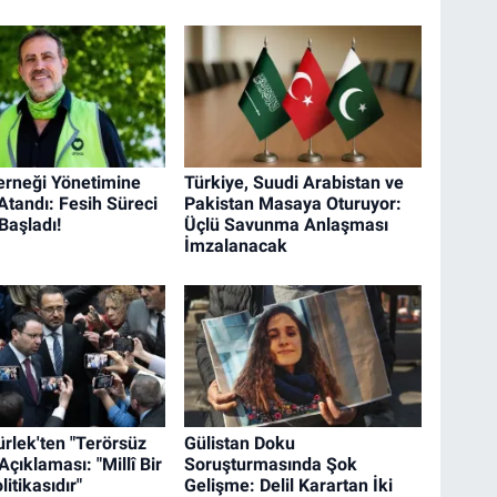
rneği Yönetimine
Türkiye, Suudi Arabistan ve
tandı: Fesih Süreci
Pakistan Masaya Oturuyor:
aşladı!
Üçlü Savunma Anlaşması
İmzalanacak
rlek'ten "Terörsüz
Gülistan Doku
Açıklaması: "Millî Bir
Soruşturmasında Şok
litikasıdır"
Gelişme: Delil Karartan İki