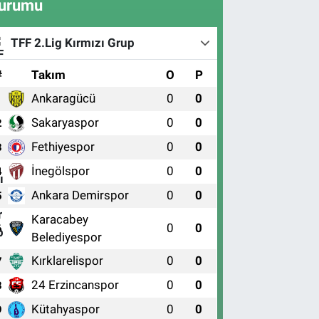
urumu
TFF 2.Lig Kırmızı Grup
#
Takım
O
P
Ankaragücü
0
0
1
Sakaryaspor
0
0
2
Fethiyespor
0
0
3
İnegölspor
0
0
4
Ankara Demirspor
0
0
5
Karacabey
0
0
6
Belediyespor
Kırklarelispor
0
0
7
24 Erzincanspor
0
0
8
Kütahyaspor
0
0
9