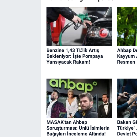
Benzine 1,43 TL'lik Artış
Ahbap De
Bekleniyor: İşte Pompaya
Kayyum A
Yansıyacak Rakam!
Resmen B
MASAK'tan Ahbap
Bakan Gü
Soruşturması: Ünlü İsimlerin
Türkiye" 
Bağışları İnceleme Altında!
Devlet Po