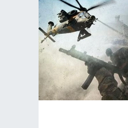
EĞİTİM
EKONOMİ
KÜLTÜR-SANAT
MAGAZİN
SAĞLIK
TEKNOLOJİ
TİCARET