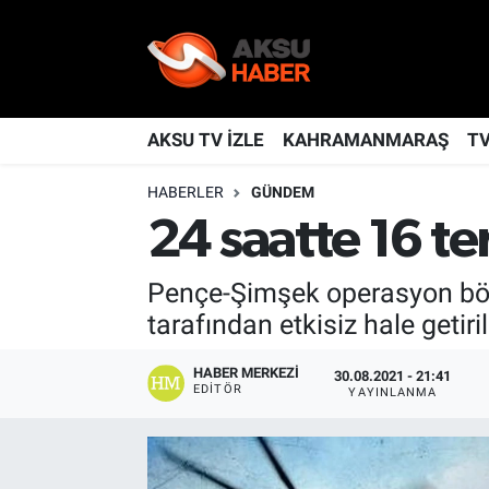
YAŞAM
Nöbetçi Eczaneler
TÜRKİYE
Hava Durumu
AKSU TV İZLE
KAHRAMANMARAŞ
T
HABERLER
GÜNDEM
KAHRAMANMARAŞ
Kahramanmaraş Namaz Vakitleri
24 saatte 16 ter
SPOR
Trafik Durumu
Pençe-Şimşek operasyon bölge
GÜNDEM
TFF 2.Lig Kırmızı Grup Puan Durumu ve Fikstür
tarafından etkisiz hale getiril
POLİTİKA
Tüm Manşetler
HABER MERKEZI
30.08.2021 - 21:41
EDITÖR
YAYINLANMA
DÜNYA
Son Dakika Haberleri
BİLİM
Haber Arşivi