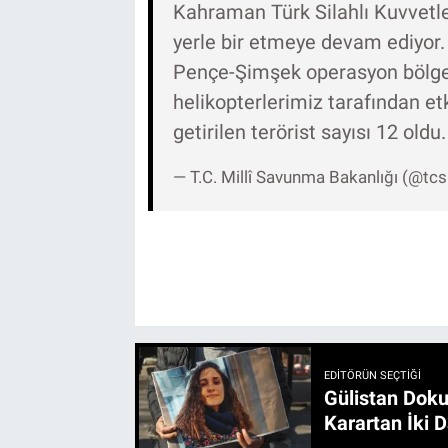
Kahraman Türk Silahlı Kuvvetleri
yerle bir etmeye devam ediyor.
Pençe-Şimşek operasyon bölgesi
helikopterlerimiz tarafından etk
getirilen terörist sayısı 12 oldu
— T.C. Millî Savunma Bakanlığı (@t
EDITÖRÜN SEÇTIĞI
Gülistan Doku
Karartan İki D