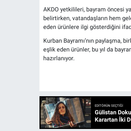
AKDO yetkilileri, bayram öncesi y
belirtirken, vatandaşların hem ge
eden ürünlere ilgi gösterdiğini ifad
Kurban Bayramı’nın paylaşma, birli
eşlik eden ürünler, bu yıl da bayr
hazırlanıyor.
EDITÖRÜN SEÇTIĞI
Gülistan Doku
Karartan İki D