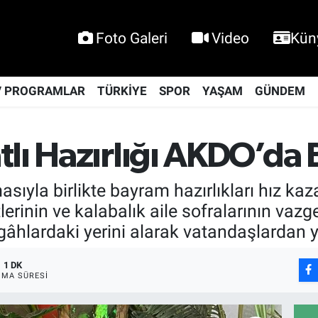
Foto Galeri
Video
Kün
V PROGRAMLAR
TÜRKİYE
SPOR
YAŞAM
GÜNDEM
lı Hazırlığı AKDO’da 
yla birlikte bayram hazırlıkları hız kazanı
erinin ve kalabalık aile sofralarının vazg
ezgâhlardaki yerini alarak vatandaşlardan 
1 DK
MA SÜRESI