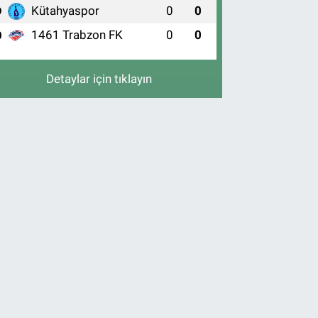
Kütahyaspor
0
0
9
1461 Trabzon FK
0
0
0
Detaylar için tıklayın