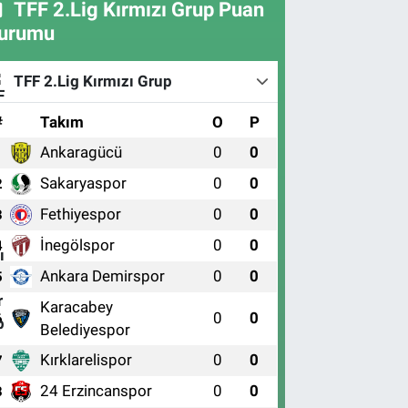
TFF 2.Lig Kırmızı Grup Puan
urumu
TFF 2.Lig Kırmızı Grup
#
Takım
O
P
Ankaragücü
0
0
1
Sakaryaspor
0
0
2
Fethiyespor
0
0
3
İnegölspor
0
0
4
Ankara Demirspor
0
0
5
Karacabey
0
0
6
Belediyespor
Kırklarelispor
0
0
7
24 Erzincanspor
0
0
8