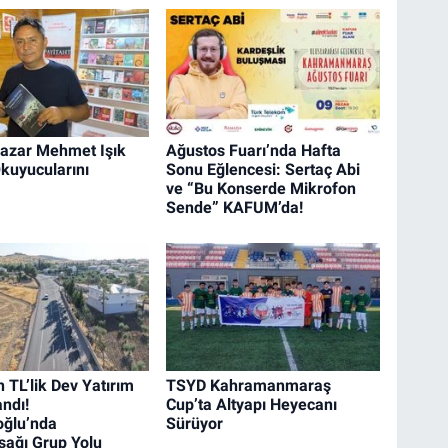
Yazar Mehmet Işık
Ağustos Fuarı’nda Hafta
kuyucularını
Sonu Eğlencesi: Sertaç Abi
ve “Bu Konserde Mikrofon
Sende” KAFUM’da!
 TL’lik Dev Yatırım
TSYD Kahramanmaraş
ndı!
Cup’ta Altyapı Heyecanı
oğlu’nda
Sürüyor
ağı Grup Yolu