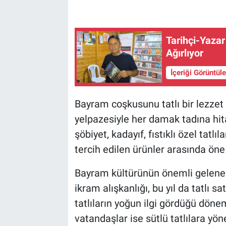
Tarihçi-Yaza
Ağırlıyor
İçeriği Görüntül
Bayram coşkusunu tatlı bir lezze
yelpazesiyle her damak tadına hitap
şöbiyet, kadayıf, fıstıklı özel tatl
tercih edilen ürünler arasında öne 
Bayram kültürünün önemli gelenekl
ikram alışkanlığı, bu yıl da tatlı sa
tatlıların yoğun ilgi gördüğü döne
vatandaşlar ise sütlü tatlılara yöne