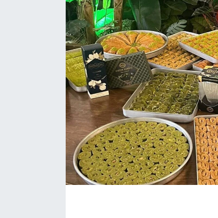
EĞİTİM
EKONOMİ
KÜLTÜR-SANAT
MAGAZİN
SAĞLIK
TEKNOLOJİ
TİCARET