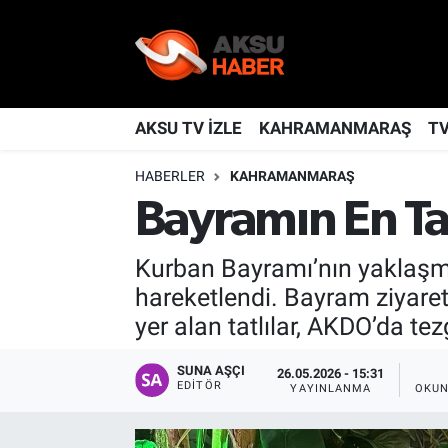
YAŞAM
Nöbetçi Eczaneler
TÜRKİYE
Hava Durumu
AKSU TV İZLE
KAHRAMANMARAŞ
T
HABERLER
KAHRAMANMARAŞ
KAHRAMANMARAŞ
Kahramanmaraş Namaz Vakitleri
Bayramın En Tat
SPOR
Trafik Durumu
Kurban Bayramı’nın yaklaşması
GÜNDEM
TFF 2.Lig Kırmızı Grup Puan Durumu ve Fikstür
hareketlendi. Bayram ziyaretl
yer alan tatlılar, AKDO’da t
POLİTİKA
Tüm Manşetler
SUNA AŞÇI
26.05.2026 - 15:31
DÜNYA
Son Dakika Haberleri
EDITÖR
YAYINLANMA
OKUN
BİLİM
Haber Arşivi