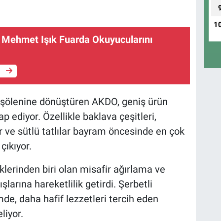
1
r Mehmet Işık Fuarda Okuyucularını
e
t şölenine dönüştüren AKDO, geniş ürün
 ediyor. Özellikle baklava çeşitleri,
ılar ve sütlü tatlılar bayram öncesinde en çok
çıkıyor.
erinden biri olan misafir ağırlama ve
tışlarına hareketlilik getirdi. Şerbetli
mde, daha hafif lezzetleri tercih eden
liyor.