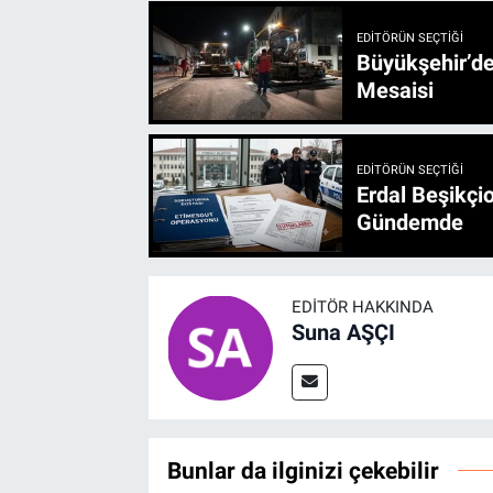
EDITÖRÜN SEÇTIĞI
Büyükşehir’den 3 İlçe 20 Noktada Yeni Haftada
Mesaisi
EDITÖRÜN SEÇTIĞI
Erdal Beşikçio
Gündemde
EDITÖR HAKKINDA
Suna AŞÇI
Bunlar da ilginizi çekebilir