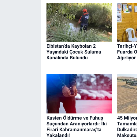
Elbistan’da Kaybolan 2
Tarihçi-
Yaşındaki Çocuk Sulama
Fuarda O
Kanalında Bulundu
Ağırlıyor
Kasten Öldürme ve Fuhuş
45 Milyon
Suçundan Aranıyorlardı: İki
Tamamla
Firari Kahramanmaraş'ta
Dulkadir
Yakalandı!
Maksutuş