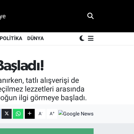
ye
POLİTİKA
DÜNYA
Başladı!
rken, tatlı alışverişi de
eçilmez lezzetleri arasında
yoğun ilgi görmeye başladı.
-
+
A
A