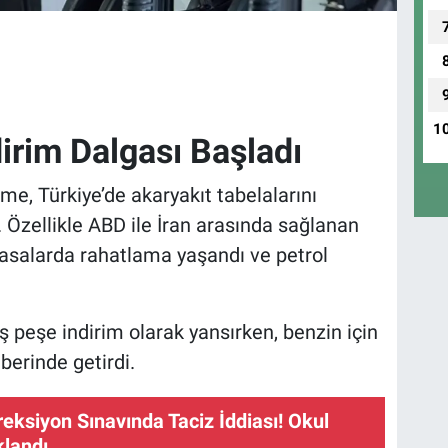
1
dirim Dalgası Başladı
eme, Türkiye’de akaryakıt tabelalarını
 Özellikle ABD ile İran arasında sağlanan
salarda rahatlama yaşandı ve petrol
ş peşe indirim olarak yansırken, benzin için
berinde getirdi.
reksiyon Sınavında Taciz İddiası! Okul
landı