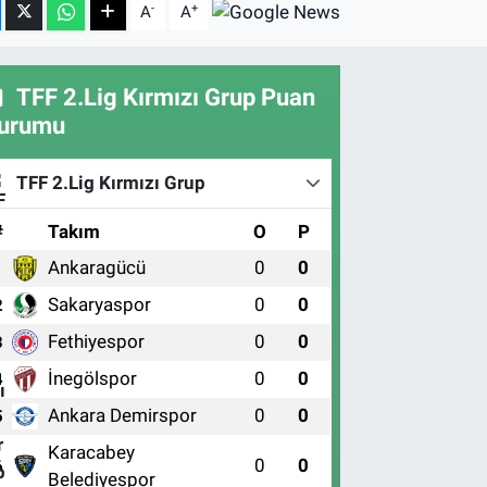
-
+
A
A
TFF 2.Lig Kırmızı Grup Puan
urumu
TFF 2.Lig Kırmızı Grup
#
Takım
O
P
Ankaragücü
0
0
1
Sakaryaspor
0
0
2
Fethiyespor
0
0
3
İnegölspor
0
0
4
Ankara Demirspor
0
0
5
Karacabey
0
0
6
Belediyespor