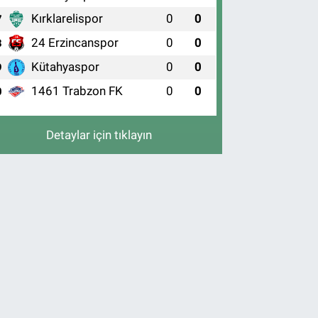
Kırklarelispor
0
0
7
24 Erzincanspor
0
0
8
Kütahyaspor
0
0
9
1461 Trabzon FK
0
0
0
Detaylar için tıklayın