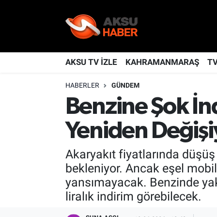
YAŞAM
Nöbetçi Eczaneler
TÜRKİYE
Hava Durumu
AKSU TV İZLE
KAHRAMANMARAŞ
T
HABERLER
GÜNDEM
KAHRAMANMARAŞ
Kahramanmaraş Namaz Vakitleri
Benzine Şok İnd
SPOR
Trafik Durumu
Yeniden Değişi
GÜNDEM
TFF 2.Lig Kırmızı Grup Puan Durumu ve Fikstür
Akaryakıt fiyatlarında düşüş 
POLİTİKA
Tüm Manşetler
bekleniyor. Ancak eşel mobil
yansımayacak. Benzinde yakl
DÜNYA
Son Dakika Haberleri
liralık indirim görebilecek.
BİLİM
Haber Arşivi