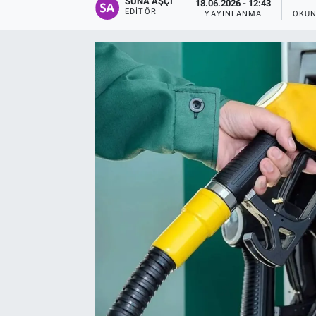
SUNA AŞÇI
18.06.2026 - 12:43
EDITÖR
YAYINLANMA
OKUN
EĞİTİM
EKONOMİ
KÜLTÜR-SANAT
MAGAZİN
SAĞLIK
TEKNOLOJİ
TİCARET