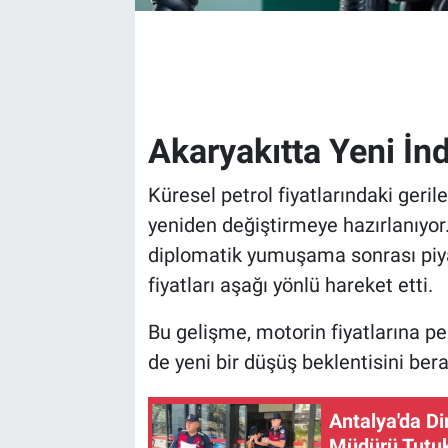
Akaryakıtta Yeni İn
Küresel petrol fiyatlarındaki geril
yeniden değiştirmeye hazırlanıyor.
diplomatik yumuşama sonrası piya
fiyatları aşağı yönlü hareket etti.
Bu gelişme, motorin fiyatlarına pe
de yeni bir düşüş beklentisini bera
Antalya'da Di
Müdürü Tutuk