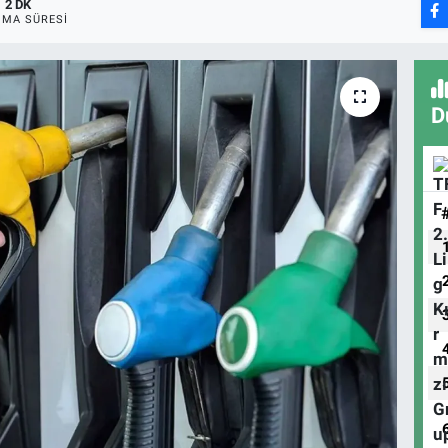
2 DK
MA SÜRESI
D