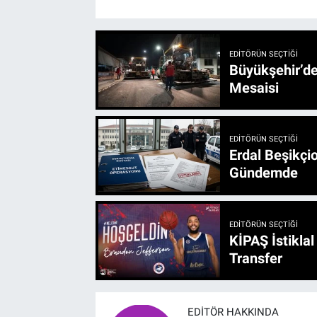
EDITÖRÜN SEÇTIĞI
Büyükşehir’den 3 İlçe 20 Noktada Yeni Haftada
Mesaisi
EDITÖRÜN SEÇTIĞI
Erdal Beşikçio
Gündemde
EDITÖRÜN SEÇTIĞI
KİPAŞ İstikla
Transfer
EDITÖR HAKKINDA