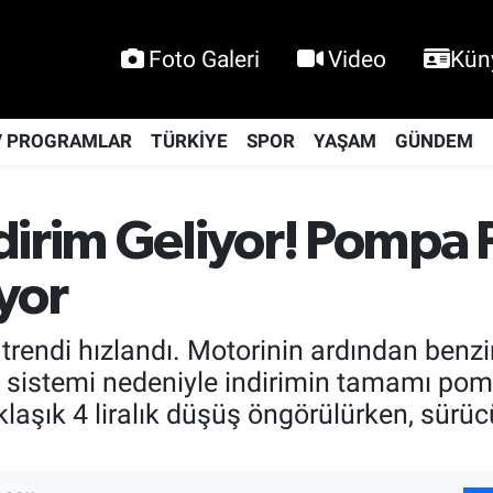
Foto Galeri
Video
Kün
V PROGRAMLAR
TÜRKİYE
SPOR
YAŞAM
GÜNDEM
irim Geliyor! Pompa F
yor
trendi hızlandı. Motorinin ardından benzi
 sistemi nedeniyle indirimin tamamı pomp
aşık 4 liralık düşüş öngörülürken, sürü