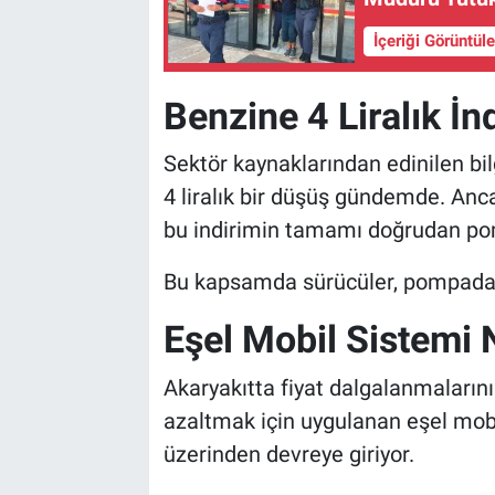
İçeriği Görüntül
Benzine 4 Liralık İn
Sektör kaynaklarından edinilen bilg
4 liralık bir düşüş gündemde. Anc
bu indirimin tamamı doğrudan po
Bu kapsamda sürücüler, pompad
Eşel Mobil Sistemi N
Akaryakıtta fiyat dalgalanmaları
azaltmak için uygulanan eşel mobi
üzerinden devreye giriyor.