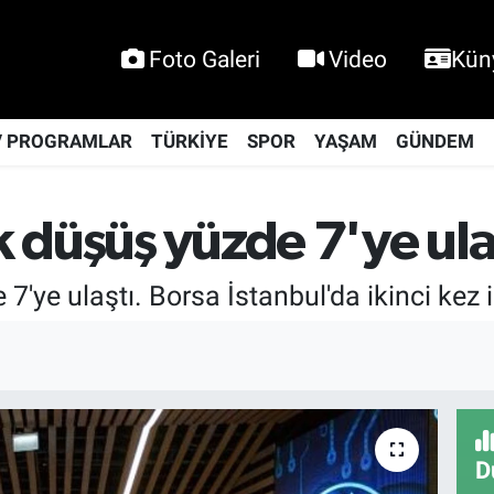
Foto Galeri
Video
Kün
V PROGRAMLAR
TÜRKİYE
SPOR
YAŞAM
GÜNDEM
 düşüş yüzde 7'ye ulaş
ye ulaştı. Borsa İstanbul'da ikinci kez i
D