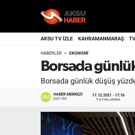
YAŞAM
Nöbetçi Eczaneler
TÜRKİYE
Hava Durumu
AKSU TV İZLE
KAHRAMANMARAŞ
T
HABERLER
EKONOMİ
KAHRAMANMARAŞ
Kahramanmaraş Namaz Vakitleri
Borsada günlük
SPOR
Trafik Durumu
Borsada günlük düşüş yüzde 7'
GÜNDEM
TFF 2.Lig Kırmızı Grup Puan Durumu ve Fikstür
HABER MERKEZI
17.12.2021 - 17:16
POLİTİKA
Tüm Manşetler
EDITÖR
YAYINLANMA
DÜNYA
Son Dakika Haberleri
BİLİM
Haber Arşivi