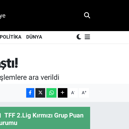
ye
POLİTİKA
DÜNYA
tı!
şlemlere ara verildi
-
+
A
A
TFF 2.Lig Kırmızı Grup Puan
urumu