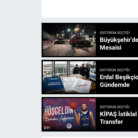
EDITÖRÜN SEÇTIĞI
Büyükşehir’den 3 İlçe 20 Noktada Yeni Haftada
Mesaisi
EDITÖRÜN SEÇTIĞI
Erdal Beşikçio
Gündemde
EDITÖRÜN SEÇTIĞI
KİPAŞ İstikla
Transfer