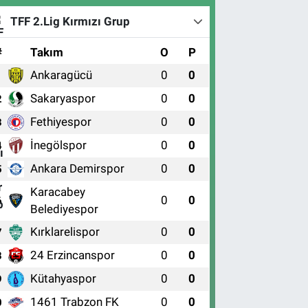
TFF 2.Lig Kırmızı Grup
#
Takım
O
P
Ankaragücü
0
0
1
Sakaryaspor
0
0
2
Fethiyespor
0
0
3
İnegölspor
0
0
4
Ankara Demirspor
0
0
5
Karacabey
0
0
6
Belediyespor
Kırklarelispor
0
0
7
24 Erzincanspor
0
0
8
Kütahyaspor
0
0
9
1461 Trabzon FK
0
0
0