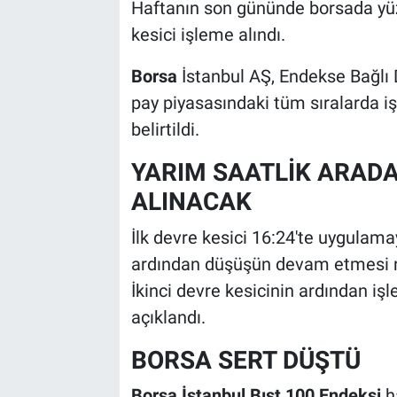
Haftanın son gününde borsada yüz
kesici işleme alındı.
Borsa
İstanbul AŞ, Endekse Bağlı 
pay piyasasındaki tüm sıralarda i
belirtildi.
YARIM SAATLİK ARAD
ALINACAK
İlk devre kesici 16:24'te uygulama
ardından düşüşün devam etmesi ne
İkinci devre kesicinin ardından iş
açıklandı.
BORSA SERT DÜŞTÜ
Borsa İstanbul Bıst 100 Endeksi
h