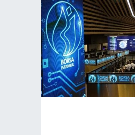
EĞİTİM
EKONOMİ
KÜLTÜR-SANAT
MAGAZİN
SAĞLIK
TEKNOLOJİ
TİCARET