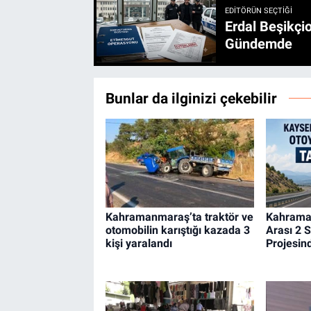
EDITÖRÜN SEÇTIĞI
Erdal Beşikçio
Gündemde
Bunlar da ilginizi çekebilir
Kahramanmaraş’ta traktör ve
Kahrama
otomobilin karıştığı kazada 3
Arası 2 
kişi yaralandı
Projesind