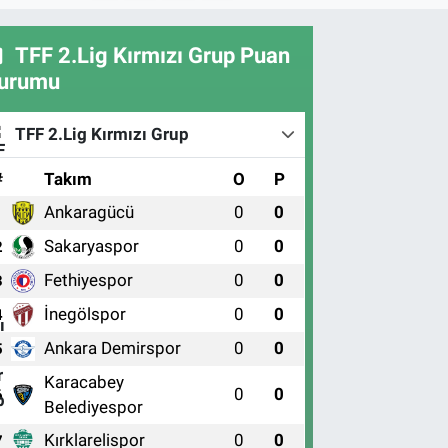
TFF 2.Lig Kırmızı Grup Puan
urumu
TFF 2.Lig Kırmızı Grup
#
Takım
O
P
Ankaragücü
0
0
1
Sakaryaspor
0
0
2
Fethiyespor
0
0
3
İnegölspor
0
0
4
Ankara Demirspor
0
0
5
Karacabey
0
0
6
Belediyespor
Kırklarelispor
0
0
7