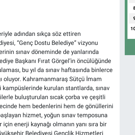
1
riyle adından sıkça söz ettiren
yesi, “Genç Dostu Belediye” vizyonu
erinin sınav döneminde de yanlarında
ediye Başkanı Fırat Görgel’in öncülüğünde
laması, bu yıl da sınav haftasında binlerce
ğı oluyor. Kahramanmaraş Sütçü İmam
esi kampüslerinde kurulan stantlarda, sınav
erle buluşturulan sıcak çorba ve çeşitli
ürecinde hem bedenlerini hem de gönüllerini
e başlayan hizmet, yoğun sınav temposuna
için enerji kaynağı olmanın yanı sıra bir
üyükşehir Belediyesi Gençlik Hizmetleri