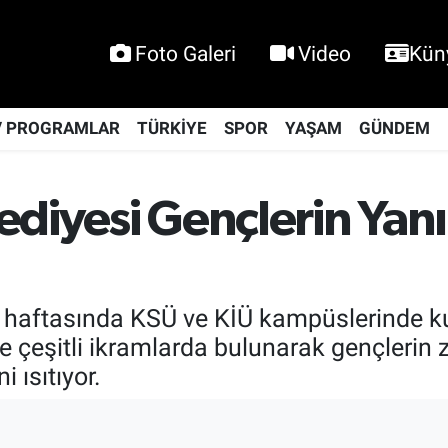
Foto Galeri
Video
Kün
V PROGRAMLAR
TÜRKİYE
SPOR
YAŞAM
GÜNDEM
ediyesi Gençlerin Ya
v haftasında KSÜ ve KİÜ kampüslerinde k
e çeşitli ikramlarda bulunarak gençlerin
 ısıtıyor.