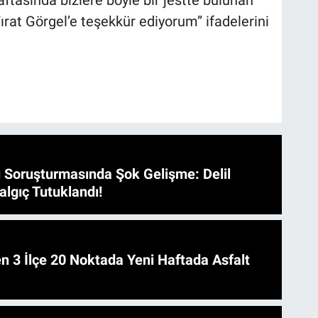
aftasında bizlere böyle bir jestte bulunan
rat Görgel’e teşekkür ediyorum” ifadelerini
 Soruşturmasında Şok Gelişme: Delil
algıç Tutuklandı!
 Asfalt