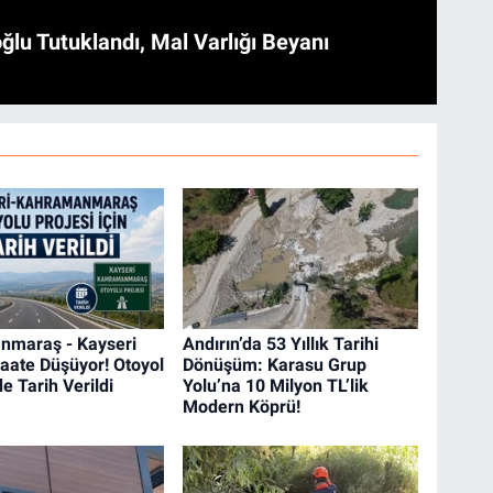
ğlu Tutuklandı, Mal Varlığı Beyanı
nmaraş - Kayseri
Andırın’da 53 Yıllık Tarihi
Saate Düşüyor! Otoyol
Dönüşüm: Karasu Grup
e Tarih Verildi
Yolu’na 10 Milyon TL’lik
Modern Köprü!