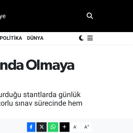
ye
POLİTİKA
DÜNYA
nında Olmaya
urduğu stantlarda günlük
 zorlu sınav sürecinde hem
-
+
A
A