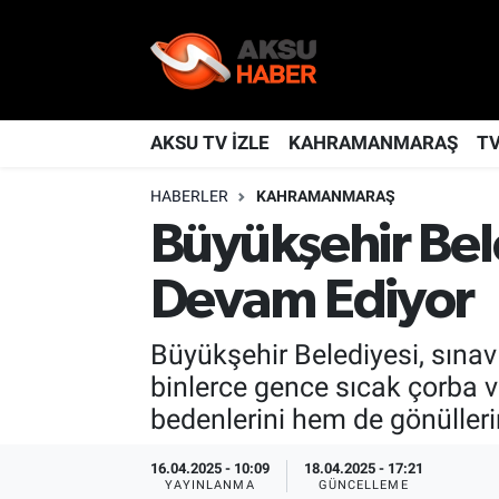
YAŞAM
Nöbetçi Eczaneler
TÜRKİYE
Hava Durumu
AKSU TV İZLE
KAHRAMANMARAŞ
T
HABERLER
KAHRAMANMARAŞ
KAHRAMANMARAŞ
Kahramanmaraş Namaz Vakitleri
Büyükşehir Bel
SPOR
Trafik Durumu
Devam Ediyor
GÜNDEM
TFF 2.Lig Kırmızı Grup Puan Durumu ve Fikstür
Büyükşehir Belediyesi, sına
POLİTİKA
Tüm Manşetler
binlerce gence sıcak çorba v
bedenlerini hem de gönüllerini
DÜNYA
Son Dakika Haberleri
16.04.2025 - 10:09
18.04.2025 - 17:21
BİLİM
Haber Arşivi
YAYINLANMA
GÜNCELLEME