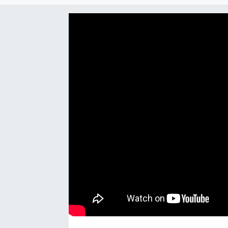
EĞİTİM
EKONOMİ
KÜLTÜR-SANAT
MAGAZİN
SAĞLIK
TEKNOLOJİ
TİCARET