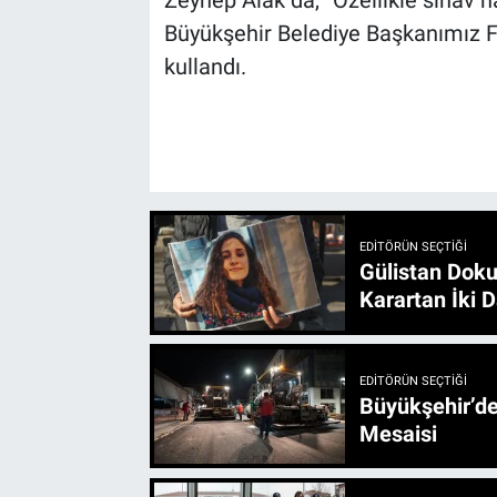
Zeynep Alak da, “Özellikle sınav h
Büyükşehir Belediye Başkanımız Fı
kullandı.
EDITÖRÜN SEÇTIĞI
Gülistan Doku
Karartan İki D
EDITÖRÜN SEÇTIĞI
Büyükşehir’den 3 İlçe 20 Noktada Yeni Haftada
Mesaisi