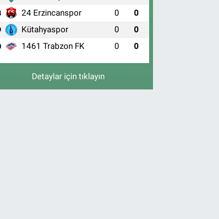
24 Erzincanspor
0
0
8
Kütahyaspor
0
0
9
1461 Trabzon FK
0
0
0
Detaylar için tıklayın