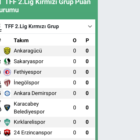
TFF 2.Lig Kırmızı Grup Puan
urumu
TFF 2.Lig Kırmızı Grup
#
Takım
O
P
Ankaragücü
0
0
1
Sakaryaspor
0
0
2
Fethiyespor
0
0
3
İnegölspor
0
0
4
Ankara Demirspor
0
0
5
Karacabey
0
0
6
Belediyespor
Kırklarelispor
0
0
7
24 Erzincanspor
0
0
8