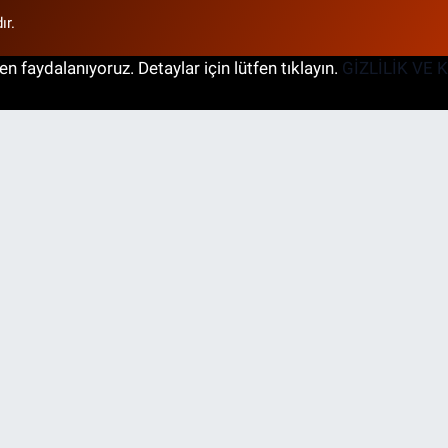
ır.
n faydalanıyoruz. Detaylar için lütfen tıklayın.
GİZLİLİK VE 