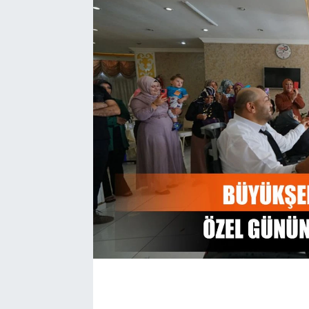
EĞİTİM
EKONOMİ
KÜLTÜR-SANAT
MAGAZİN
SAĞLIK
TEKNOLOJİ
TİCARET