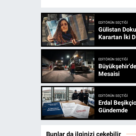
EDITÖRÜN SEÇTIĞI
Gülistan Doku
Karartan İki D
EDITÖRÜN SEÇTIĞI
Büyükşehir’den 3 İlçe 20 Noktada Yeni Haftada
Mesaisi
EDITÖRÜN SEÇTIĞI
Erdal Beşikçio
Gündemde
Bunlar da ilginizi çekebilir