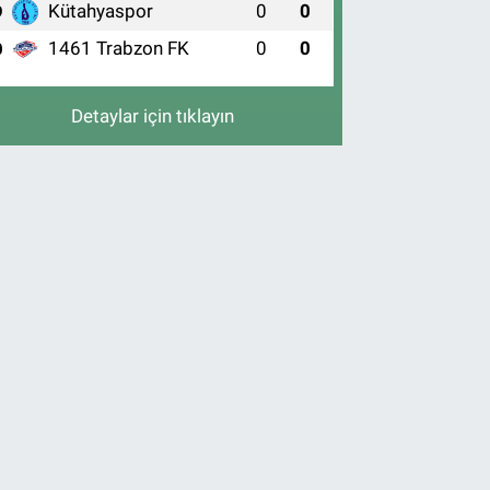
Kütahyaspor
0
0
9
1461 Trabzon FK
0
0
0
Detaylar için tıklayın