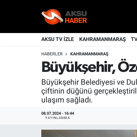
YAŞAM
Nöbetçi Eczaneler
TÜRKİYE
Hava Durumu
AKSU TV İZLE
KAHRAMANMARAŞ
T
HABERLER
KAHRAMANMARAŞ
KAHRAMANMARAŞ
Kahramanmaraş Namaz Vakitleri
Büyükşehir, Öz
SPOR
Trafik Durumu
Büyükşehir Belediyesi ve Dul
GÜNDEM
TFF 2.Lig Kırmızı Grup Puan Durumu ve Fikstür
çiftinin düğünü gerçekleştiri
ulaşım sağladı.
POLİTİKA
Tüm Manşetler
08.07.2024 - 16:44
DÜNYA
Son Dakika Haberleri
YAYINLANMA
BİLİM
Haber Arşivi