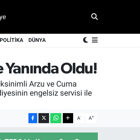
ye
POLİTİKA
DÜNYA
e Yanında Oldu!
reksinimli Arzu ve Cuma
yesinin engelsiz servisi ile
-
+
A
A