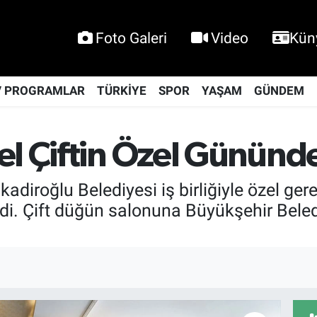
Foto Galeri
Video
Kün
V PROGRAMLAR
TÜRKİYE
SPOR
YAŞAM
GÜNDEM
el Çiftin Özel Gününd
kadiroğlu Belediyesi iş birliğiyle özel ge
ldi. Çift düğün salonuna Büyükşehir Beledi