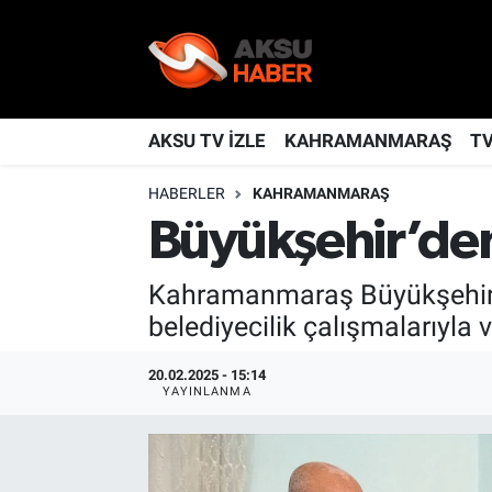
YAŞAM
Nöbetçi Eczaneler
TÜRKİYE
Hava Durumu
AKSU TV İZLE
KAHRAMANMARAŞ
T
HABERLER
KAHRAMANMARAŞ
KAHRAMANMARAŞ
Kahramanmaraş Namaz Vakitleri
Büyükşehir’den
SPOR
Trafik Durumu
Kahramanmaraş Büyükşehir B
GÜNDEM
TFF 2.Lig Kırmızı Grup Puan Durumu ve Fikstür
belediyecilik çalışmalarıyla
POLİTİKA
Tüm Manşetler
20.02.2025 - 15:14
YAYINLANMA
DÜNYA
Son Dakika Haberleri
BİLİM
Haber Arşivi