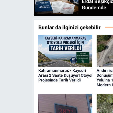
Erdal Beşikçio
Gündemde
Bunlar da ilginizi çekebilir
Kahramanmaraş - Kayseri
Andırın’d
Arası 2 Saate Düşüyor! Otoyol
Dönüşüm
Projesinde Tarih Verildi
Yolu’na 1
Modern 