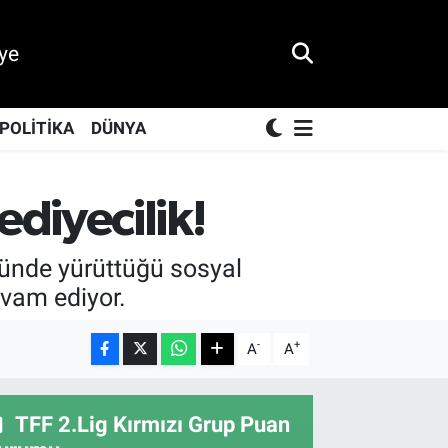
ye
POLİTİKA
DÜNYA
diyecilik!
ünde yürüttüğü sosyal
evam ediyor.
-
+
A
A
TFF 2.Lig Kırmızı Grup Puan