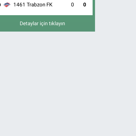
1461 Trabzon FK
0
0
0
Detaylar için tıklayın