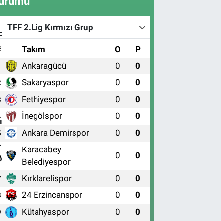
urumu
TFF 2.Lig Kırmızı Grup
#
Takım
O
P
Ankaragücü
0
0
1
Sakaryaspor
0
0
2
Fethiyespor
0
0
3
İnegölspor
0
0
4
Ankara Demirspor
0
0
5
Karacabey
0
0
6
Belediyespor
Kırklarelispor
0
0
7
24 Erzincanspor
0
0
8
Kütahyaspor
0
0
9