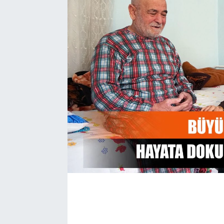
EĞİTİM
EKONOMİ
KÜLTÜR-SANAT
MAGAZİN
SAĞLIK
TEKNOLOJİ
TİCARET