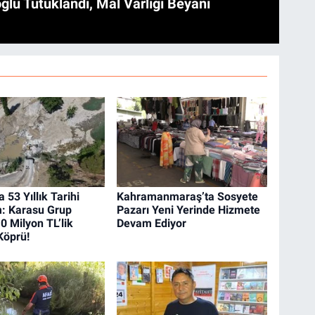
ğlu Tutuklandı, Mal Varlığı Beyanı
a 53 Yıllık Tarihi
Kahramanmaraş’ta Sosyete
: Karasu Grup
Pazarı Yeni Yerinde Hizmete
0 Milyon TL’lik
Devam Ediyor
Köprü!