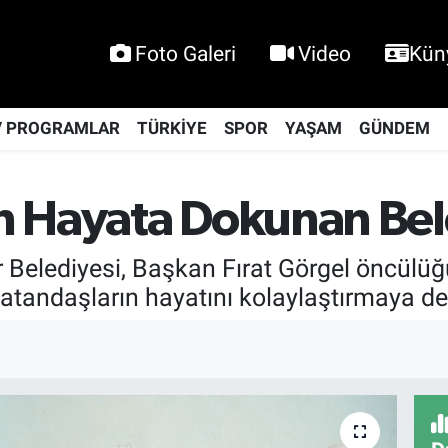
Foto Galeri
Video
Kün
V PROGRAMLAR
TÜRKİYE
SPOR
YAŞAM
GÜNDEM
 Hayata Dokunan Bele
elediyesi, Başkan Fırat Görgel öncülüğ
 vatandaşların hayatını kolaylaştırmaya d