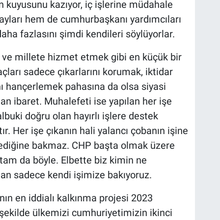
in kuyusunu kazıyor, iç işlerine müdahale
ayları hem de cumhurbaşkanı yardımcıları
 daha fazlasını şimdi kendileri söylüyorlar.
ve millete hizmet etmek gibi en küçük bir
açları sadece çıkarlarını korumak, iktidar
ını hançerlemek pahasına da olsa siyasi
n ibaret. Muhalefeti ise yapılan her işe
lbuki doğru olan hayırlı işlere destek
ır. Her işe çıkanın hali yalancı çobanın işine
dediğine bakmaz. CHP başta olmak üzere
am da böyle. Elbette biz kimin ne
dan sadece kendi işimize bakıyoruz.
nın en iddialı kalkınma projesi 2023
 şekilde ülkemizi cumhuriyetimizin ikinci