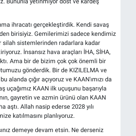
uz. Bununla yetinmiyor dost ve kardeş
ma ihracatı gerçekleştirdik. Kendi savaş
en birisiyiz. Gemilerimizi sadece kendimiz
 silah sistemlerinden radarlara kadar
tiriyoruz. İnsansız hava araçları İHA, SİHA,
tı. Ama bir de bizim çok çok önemli bir
otumuzu gönderdik. Bir de KIZILELMA ve
bu alanda çığır açıyoruz ve KAAN'ımızı da
avaş uçağımız KAAN ilk uçuşunu başarıyla
abanın, gayretin ve azmin ürünü olan KAAN
ha aştı. Allah nasip ederse 2028 yılı
ze katılmasını planlıyoruz.
sınız demeye devam etsin. Ne derseniz