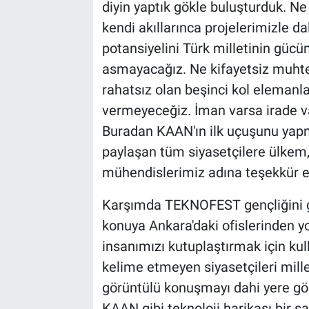
diyin yaptık gökle buluşturduk. Ne
kendi akıllarınca projelerimizle dal
potansiyelini Türk milletinin gücün
asmayacağız. Ne kifayetsiz muhter
rahatsız olan beşinci kol elemanla
vermeyeceğiz. İman varsa irade var
Buradan KAAN'ın ilk uçuşunu yapm
paylaşan tüm siyasetçilere ülkem
mühendislerimiz adına teşekkür 
Karşımda TEKNOFEST gençliğini gör
konuya Ankara'daki ofislerinden yor
insanımızı kutuplaştırmak için ku
kelime etmeyen siyasetçileri mille
görüntülü konuşmayı dahi yere göğ
KAAN gibi teknoloji harikası bir s