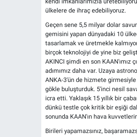
kendi imkanlarımızla üretebiliyor
ülkelere de ihraç edebiliyoruz.
Geçen sene 5,5 milyar dolar savun
gemisini yapan dünyadaki 10 ülked
tasarlamak ve üretmekle kalmıyor
birçok teknolojiyi de yine biz geliş
AKINCI şimdi en son KAAN'ımız çık
adımımız daha var. Uzaya astron
ANKA-3'ün de hizmete girmesiyle 
gökle buluşturduk. 5'inci nesil s
icra etti. Yaklaşık 15 yıllık bir ç
dünkü testle çok kritik bir eşiği da
sonunda KAAN'ın hava kuvvetlerimi
Birileri yapamazsınız, başaramaz