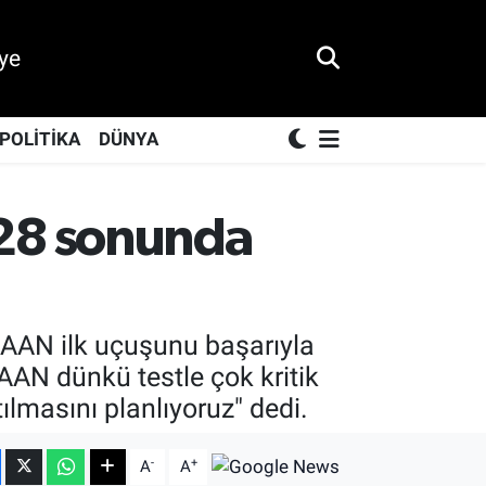
ye
POLİTİKA
DÜNYA
28 sonunda
KAAN ilk uçuşunu başarıyla
KAAN dünkü testle çok kritik
ılmasını planlıyoruz" dedi.
-
+
A
A