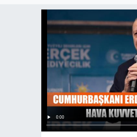
EĞİTİM
EKONOMİ
KÜLTÜR-SANAT
MAGAZİN
SAĞLIK
TEKNOLOJİ
TİCARET