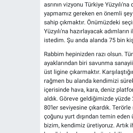
asrının vizyonu Türkiye Yüzyılı'na
yapmamız gereken en önemli şey b
sahip çıkmaktır. Önümüzdeki seçiml
Yüzyılı'na hazırlayacak adımların 
istedim. Şu anda alanda 75 bin ki
Rabbim hepinizden razı olsun. Tü
ayaklarından biri savunma sanayii
üst ligine çıkarmaktır. Karşılaştı
rağmen bu alanda kendimizi sürekl
içerisinde hava, kara, deniz plat
aldık. Göreve geldiğimizde yüzde 2
80'ler seviyesine çıkardık. Terörle
çoğunu yurt dışından temin eden ü
bizim, kendimiz üretiyoruz. Artık