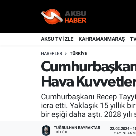
YAŞAM
Nöbetçi Eczaneler
TÜRKİYE
Hava Durumu
AKSU TV İZLE
KAHRAMANMARAŞ
T
HABERLER
TÜRKİYE
KAHRAMANMARAŞ
Kahramanmaraş Namaz Vakitleri
Cumhurbaşkan
SPOR
Trafik Durumu
Hava Kuvvetler
GÜNDEM
TFF 2.Lig Kırmızı Grup Puan Durumu ve Fikstür
Cumhurbaşkanı Recep Tayyip 
POLİTİKA
Tüm Manşetler
icra etti. Yaklaşık 15 yıllık
bir eşiği daha aştı. 2028 yıl
DÜNYA
Son Dakika Haberleri
TUĞRULHAN BAYRAKTAR
22.02.2024 - 1
BİLİM
Haber Arşivi
EDITÖR
YAYINLANM