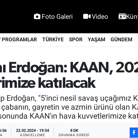
Foto Galeri
Video
Kün
V PROGRAMLAR
TÜRKİYE
SPOR
YAŞAM
GÜNDEM
ı Erdoğan: KAAN, 20
imize katılacak
Erdoğan, "5'inci nesil savaş uçağımız 
 bir çabanın, gayretin ve azmin ürünü olan 
ı sonunda KAAN'ın hava kuvvetlerimize kat
5:56
22.02.2024 - 19:54
8 DK
A
GÜNCELLEME
OKUNMA SÜRESI