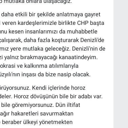
up mutlaka onlara ulaşacağız.
 daha etkili bir şekilde anlatmaya gayret
l veren kardeşlerimizle birlikte CHP başta
nu kesen insanlarımızı da muhabbetle
alışarak, daha fazla koşturarak Denizli'de
mız yere mutlaka geleceğiz. Denizli'nin de
zi yalnız bırakmayacağı kanaatindeyim.
okrasi ve kalkınma atılımlarıyla
zyılı'nın inşası da bize nasip olacak.
örüyorsunuz. Kendi içlerinde horoz
eler. Horoz dövüşünün bile bir adabı var.
ile göremiyorsunuz. Dün iltifat
ağır hakaretleri savurmaktan
e beraber ülkeyi yönetmekten