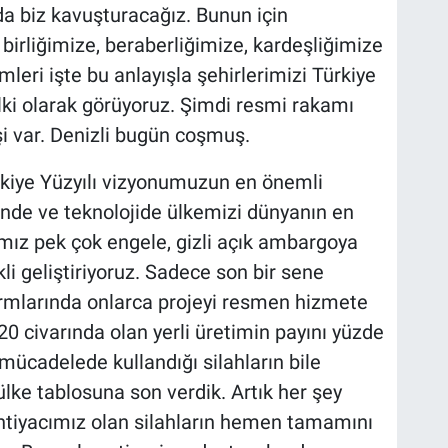
 da biz kavuşturacağız. Bunun için
irliğimize, beraberliğimize, kardeşliğimize
eri işte bu anlayışla şehirlerimizi Türkiye
ilki olarak görüyoruz. Şimdi resmi rakamı
şi var. Denizli bugün coşmuş.
rkiye Yüzyılı vizyonumuzun en önemli
nde ve teknolojide ülkemizi dünyanın en
ğımız pek çok engele, gizli açık ambargoya
i geliştiriyoruz. Sadece son bir sene
formlarında onlarca projeyi resmen hizmete
0 civarında olan yerli üretimin payını yüzde
 mücadelede kullandığı silahların bile
lke tablosuna son verdik. Artık her şey
 ihtiyacımız olan silahların hemen tamamını