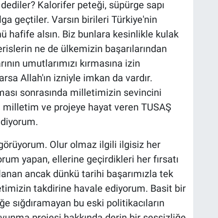
 dediler? Kalorifer peteği, süpürge sapı
ga geçtiler. Varsın birileri Türkiye'nin
ü hafife alsın. Biz bunlara kesinlikle kulak
islerin ne de ülkemizin başarılarından
rının umutlarımızı kırmasına izin
sa Allah'ın izniyle imkan da vardır.
ası sonrasında milletimizin sevincini
, milletim ve projeye hayat veren TUSAŞ
ediyorum.
üyorum. Olur olmaz ilgili ilgisiz her
um yapan, ellerine geçirdikleri her fırsatı
llanan ancak dünkü tarihi başarımızla tek
timizin takdirine havale ediyorum. Basit bir
e sığdıramayan bu eski politikacıların
avunma projesi hakkında derin bir sessizliğe