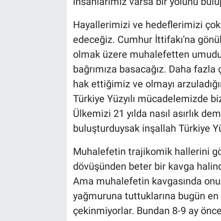
insanlarımız varsa bir yolunu bul
Hayallerimizi ve hedeflerimizi çok
edeceğiz. Cumhur İttifakı'na gönü
olmak üzere muhalefetten umudu
bağrımıza basacağız. Daha fazla ç
hak ettiğimiz ve olmayı arzuladığı
Türkiye Yüzyılı mücadelemizde bi
Ülkemizi 21 yılda nasıl asırlık dem
buluşturduysak inşallah Türkiye Yü
Muhalefetin trajikomik hallerini g
dövüşünden beter bir kavga halind
Ama muhalefetin kavgasında onu b
yağmuruna tuttuklarına bugün en 
çekinmiyorlar. Bundan 8-9 ay önc