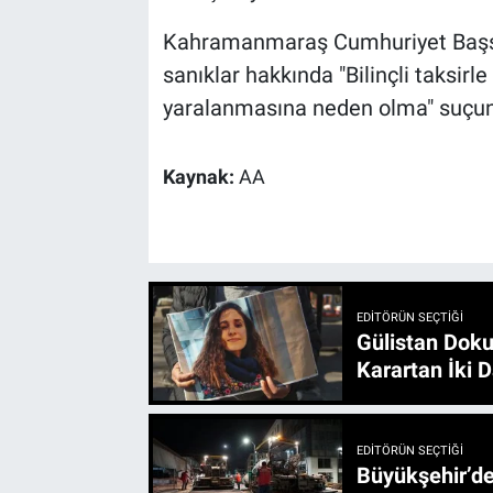
Kahramanmaraş Cumhuriyet Başsa
sanıklar hakkında "Bilinçli taksirl
yaralanmasına neden olma" suçunda
Kaynak:
AA
EDITÖRÜN SEÇTIĞI
Gülistan Doku
Karartan İki D
EDITÖRÜN SEÇTIĞI
Büyükşehir’den 3 İlçe 20 Noktada Yeni Haftada