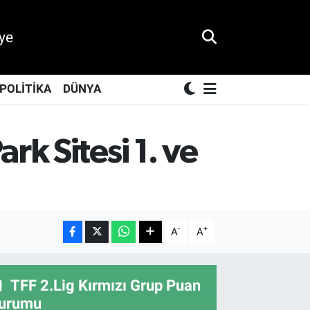
ye
POLİTİKA
DÜNYA
k Sitesi 1. ve
-
+
A
A
TFF 2.Lig Kırmızı Grup Puan
urumu