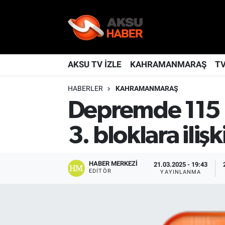
YAŞAM
Nöbetçi Eczaneler
TÜRKİYE
Hava Durumu
AKSU TV İZLE
KAHRAMANMARAŞ
T
HABERLER
KAHRAMANMARAŞ
KAHRAMANMARAŞ
Kahramanmaraş Namaz Vakitleri
Depremde 115 ki
SPOR
Trafik Durumu
3. bloklara ili
GÜNDEM
TFF 2.Lig Kırmızı Grup Puan Durumu ve Fikstür
HABER MERKEZI
21.03.2025 - 19:43
POLİTİKA
Tüm Manşetler
EDITÖR
YAYINLANMA
DÜNYA
Son Dakika Haberleri
BİLİM
Haber Arşivi