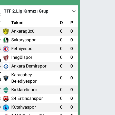
TFF 2.Lig Kırmızı Grup
#
Takım
O
P
Ankaragücü
0
0
1
Sakaryaspor
0
0
2
Fethiyespor
0
0
3
İnegölspor
0
0
4
Ankara Demirspor
0
0
5
Karacabey
0
0
6
Belediyespor
Kırklarelispor
0
0
7
24 Erzincanspor
0
0
8
Kütahyaspor
0
0
9