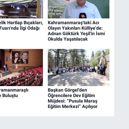
ik Hartlap Bıçakları,
Kahramanmaraş'taki Acı
uarı'nda İlgi Odağı
Olayın Yakınları Külliye'de:
Adnan Göktürk Yeşil'in İsmi
Okulda Yaşatılacak
hramanmaraşlı
Başkan Görgel’den
e Buluştu
Öğrencilere Dev Eğitim
Müjdesi: “Pusula Maraş
Eğitim Merkezi” Açılıyor