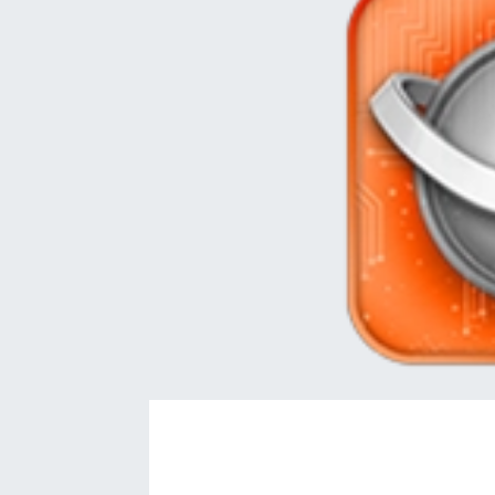
EĞİTİM
EKONOMİ
KÜLTÜR-SANAT
MAGAZİN
SAĞLIK
TEKNOLOJİ
TİCARET