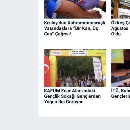
Kızılay'dan Kahramanmaraşlı
Ökkeş Çel
Vatandaşlara “Bir Kan, Üç
Ağustos F
Can” Çağrısı!
Oldu
KAFUM Fuar Alanı'ndaki
İTÜ, Ka
Gençlik Sokağı Gençlerden
Gençlerl
Yoğun İlgi Görüyor