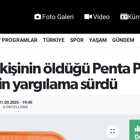
Foto Galeri
Video
Kün
V PROGRAMLAR
TÜRKİYE
SPOR
YAŞAM
GÜNDEM
şinin öldüğü Penta Par
şkin yargılama sürdü
21.03.2025 - 19:45
GÜNCELLEME
D