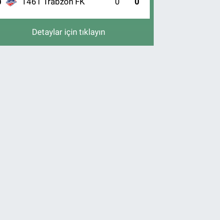
1461 Trabzon FK
0
0
0
Detaylar için tıklayın