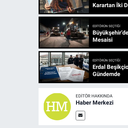
Karartan İki D
EDITÖRÜN SEÇTIĞI
Büyükşehir’den 3 İlçe 20 Noktada Yeni Haftada
Mesaisi
EDITÖRÜN SEÇTIĞI
Erdal Beşikçio
Gündemde
EDITÖR HAKKINDA
Haber Merkezi