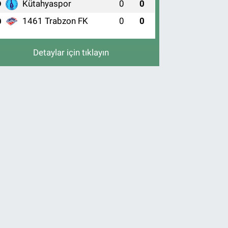
Kütahyaspor
0
0
9
1461 Trabzon FK
0
0
0
Detaylar için tıklayın