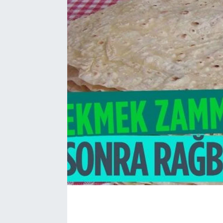
EĞİTİM
EKONOMİ
KÜLTÜR-SANAT
MAGAZİN
SAĞLIK
TEKNOLOJİ
TİCARET