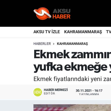
YAŞAM
Nöbetçi Eczaneler
TÜRKİYE
Hava Durumu
AKSU TV İZLE
KAHRAMANMARAŞ
T
HABERLER
KAHRAMANMARAŞ
KAHRAMANMARAŞ
Kahramanmaraş Namaz Vakitleri
Ekmek zammında
SPOR
Trafik Durumu
yufka ekmeğe 
GÜNDEM
TFF 2.Lig Kırmızı Grup Puan Durumu ve Fikstür
Ekmek fiyatlarındaki yeni 
POLİTİKA
Tüm Manşetler
HABER MERKEZI
30.11.2021 - 16:17
EDITÖR
DÜNYA
Son Dakika Haberleri
YAYINLANMA
BİLİM
Haber Arşivi