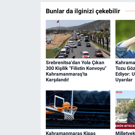
Bunlar da ilginizi çekebilir
Srebrenitsa'dan Yola Çıkan
Kahrama
300 Kişilik "Filistin Konvoyu"
Tozu Göz
Kahramanmaraş'ta
Ediyor: 
Karşılandı!
Uyarılar
Kahramanmaraş Kipaş
Milletvek