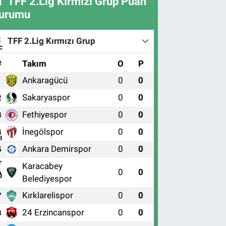
TFF 2.Lig Kırmızı Grup Puan
urumu
TFF 2.Lig Kırmızı Grup
#
Takım
O
P
Ankaragücü
0
0
1
Sakaryaspor
0
0
2
Fethiyespor
0
0
3
İnegölspor
0
0
4
Ankara Demirspor
0
0
5
Karacabey
0
0
6
Belediyespor
Kırklarelispor
0
0
7
24 Erzincanspor
0
0
8