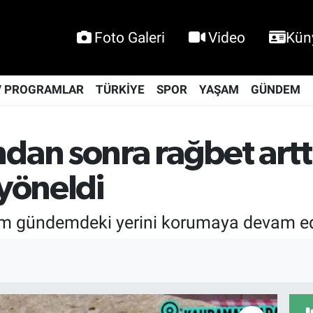
Foto Galeri
Video
Kün
V PROGRAMLAR
TÜRKİYE
SPOR
YAŞAM
GÜNDEM
n sonra rağbet arttı
yöneldi
zam gündemdeki yerini korumaya devam e