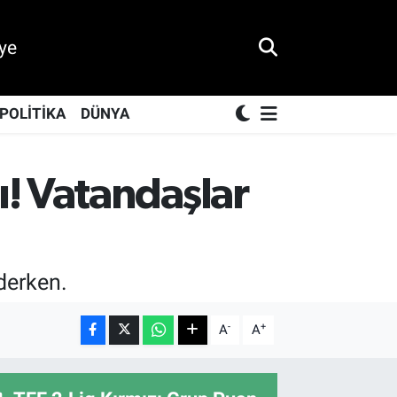
ye
POLİTİKA
DÜNYA
! Vatandaşlar
derken.
-
+
A
A