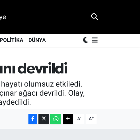
ye
POLİTİKA
DÜNYA
ını devrildi
 hayatı olumsuz etkiledi.
ınar ağacı devrildi. Olay,
aydedildi.
-
+
A
A