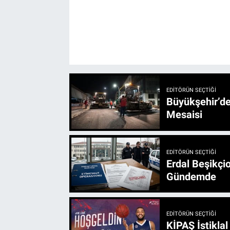
EDITÖRÜN SEÇTIĞI
Büyükşehir’den 3 İlçe 20 Noktada Yeni Haftada
Mesaisi
EDITÖRÜN SEÇTIĞI
Erdal Beşikçio
Gündemde
EDITÖRÜN SEÇTIĞI
KİPAŞ İstikla