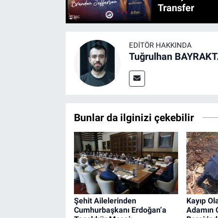
Transfer
EDITÖR HAKKINDA
Tuğrulhan BAYRAK
Bunlar da ilginizi çekebilir
Şehit Ailelerinden
Kayıp Ol
Cumhurbaşkanı Erdoğan’a
Adamın C