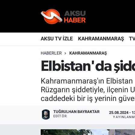
YAŞAM
Nöbetçi Eczaneler
TÜRKİYE
Hava Durumu
AKSU TV İZLE
KAHRAMANMARAŞ
T
HABERLER
KAHRAMANMARAŞ
KAHRAMANMARAŞ
Kahramanmaraş Namaz Vakitleri
Elbistan'da şidd
SPOR
Trafik Durumu
Kahramanmaraş'ın Elbistan ilç
GÜNDEM
TFF 2.Lig Kırmızı Grup Puan Durumu ve Fikstür
Rüzgarın şiddetiyle, ilçenin 
caddedeki bir iş yerinin güv
POLİTİKA
Tüm Manşetler
TUĞRULHAN BAYRAKTAR
25.08.2024 - 1
DÜNYA
Son Dakika Haberleri
EDITÖR
YAYINLANM
BİLİM
Haber Arşivi