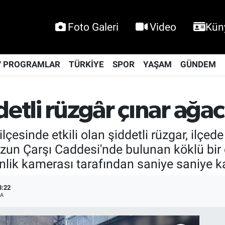
Foto Galeri
Video
Kün
V PROGRAMLAR
TÜRKİYE
SPOR
YAŞAM
GÜNDEM
etli rüzgâr çınar ağac
esinde etkili olan şiddetli rüzgar, ilçede
Uzun Çarşı Caddesi'nde bulunan köklü bir ç
enlik kamerası tarafından saniye saniye k
3:22
A