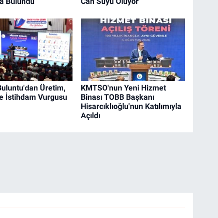
da Bulundu
Can Suyu Oluyor
uluntu'dan Üretim,
KMTSO'nun Yeni Hizmet
ve İstihdam Vurgusu
Binası TOBB Başkanı
Hisarcıklıoğlu'nun Katılımıyla
Açıldı