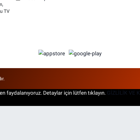
m,
su TV
ır.
n faydalanıyoruz. Detaylar için lütfen tıklayın.
GİZLİLİK VE 