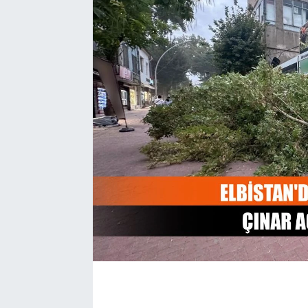
EĞİTİM
EKONOMİ
KÜLTÜR-SANAT
MAGAZİN
SAĞLIK
TEKNOLOJİ
TİCARET