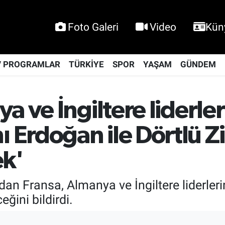
Foto Galeri
Video
Kün
V PROGRAMLAR
TÜRKİYE
SPOR
YAŞAM
GÜNDEM
a ve İngiltere liderler
Erdoğan ile Dörtlü Z
ek'
ndan Fransa, Almanya ve İngiltere liderl
eğini bildirdi.