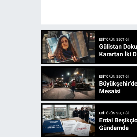
EDITÖRÜN SEÇTIĞI
Gülistan Doku
Karartan İki D
EDITÖRÜN SEÇTIĞI
Büyükşehir’den 3 İlçe 20 Noktada Yeni Haftada
Mesaisi
EDITÖRÜN SEÇTIĞI
Erdal Beşikçio
Gündemde