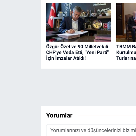
Özgür Özel ve 90 Milletvekili
TBMM Ba
CHP'ye Veda Etti, "Yeni Parti"
Kurtulmuş
İçin İmzalar Atıldı!
Turlarına
Yorumlar