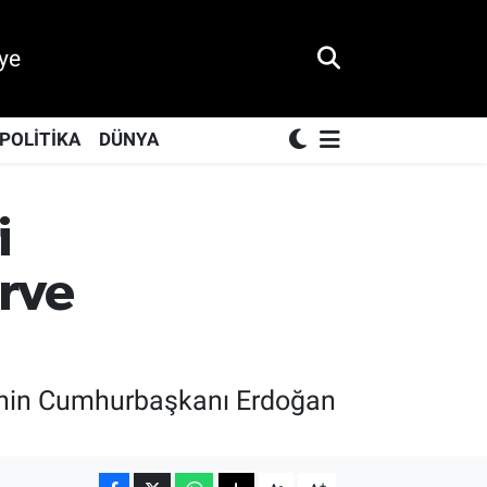
ye
POLİTİKA
DÜNYA
i
irve
erinin Cumhurbaşkanı Erdoğan
-
+