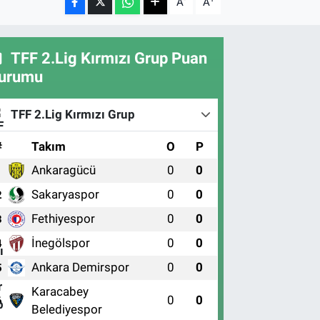
A
A
TFF 2.Lig Kırmızı Grup Puan
urumu
TFF 2.Lig Kırmızı Grup
#
Takım
O
P
Ankaragücü
0
0
1
Sakaryaspor
0
0
2
Fethiyespor
0
0
3
İnegölspor
0
0
4
Ankara Demirspor
0
0
5
Karacabey
0
0
6
Belediyespor