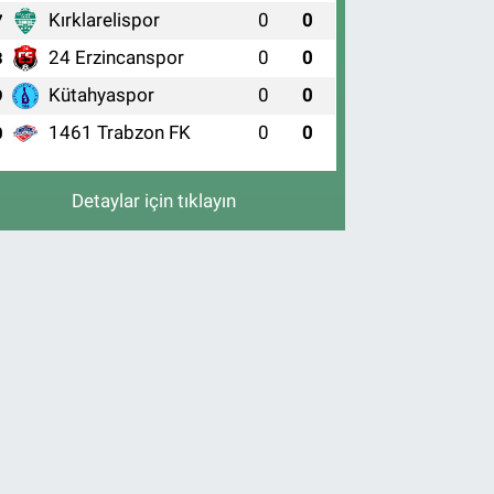
Kırklarelispor
0
0
7
24 Erzincanspor
0
0
8
Kütahyaspor
0
0
9
1461 Trabzon FK
0
0
0
Detaylar için tıklayın