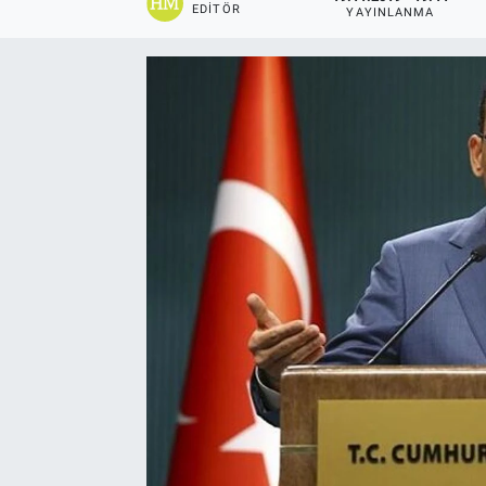
EDITÖR
YAYINLANMA
EĞİTİM
EKONOMİ
KÜLTÜR-SANAT
MAGAZİN
SAĞLIK
TEKNOLOJİ
TİCARET