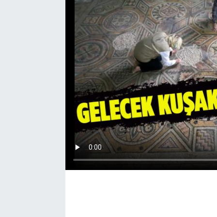
EĞİTİM
EKONOMİ
KÜLTÜR-SANAT
MAGAZİN
SAĞLIK
TEKNOLOJİ
TİCARET