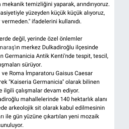
a mekanik temizliğini yaparak, arındırıyoruz.
sasiyetiyle yüzeyden küçük küçük alıyoruz,
vermeden." ifadelerini kullanıdı.
rde değil, yerinde özel önlemler
maraş
'ın merkez Dulkadiroğlu ilçesinde
 Germanicia Antik Kenti'nde tespit, tescil,
şmaları sürüyor.
en ve Roma İmparatoru Gaisus Caesar
ek "Kaiseria Germanicia" olarak bilinen
e ilgili çalışmalar devam ediyor.
iroğlu mahallelerinde 140 hektarlık alanı
de arkeolojik sit olarak kabul edilmesinin
rı ile gün yüzüne çıkartılan yeni mozaik
sunuluyor.