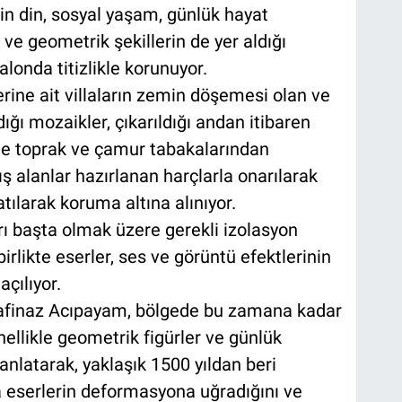
n din, sosyal yaşam, günlük hayat
 ve geometrik şekillerin de yer aldığı
alonda titizlikle korunuyor.
ine ait villaların zemin döşemesi olan ve
ğı mozaikler, çıkarıldığı andan itibaren
le toprak ve çamur tabakalarından
ş alanlar hazırlanan harçlarla onarılarak
tılarak koruma altına alınıyor.
arı başta olmak üzere gerekli izolasyon
likte eserler, ses ve görüntü efektlerinin
açılıyor.
inaz Acıpayam, bölgede bu zamana kadar
ellikle geometrik figürler ve günlük
latarak, yaklaşık 1500 yıldan beri
la eserlerin deformasyona uğradığını ve