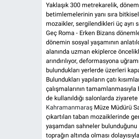
Yaklaşık 300 metrekarelik, dönemi
betimlemelerinin yanı sıra bitkisel
mozaikler, sergilendikleri üç ayrı s
Geç Roma - Erken Bizans dönemler
dönemin sosyal yaşamının anlatıldı
alanında uzman ekiplerce öncelik
arındırılıyor, deformasyona uğramı
bulundukları yerlerde üzerleri kapa
Bulundukları yapıların çatı kısıml
çalışmalarının tamamlanmasıyla bir
de kullanıldığı salonlarda ziyarete 
Kahramanmaraş
Müze Müdürü Saf
çıkartılan taban mozaiklerinde gen
yaşamdan sahneler bulunduğunu an
toprağın altında olması dolayısıy