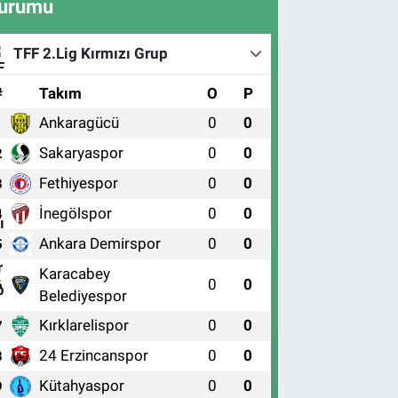
urumu
TFF 2.Lig Kırmızı Grup
#
Takım
O
P
Ankaragücü
0
0
1
Sakaryaspor
0
0
2
Fethiyespor
0
0
3
İnegölspor
0
0
4
Ankara Demirspor
0
0
5
Karacabey
0
0
6
Belediyespor
Kırklarelispor
0
0
7
24 Erzincanspor
0
0
8
Kütahyaspor
0
0
9