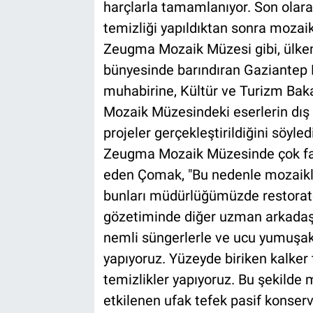
harçlarla tamamlanıyor. Son olarak
temizliği yapıldıktan sonra mozaik,
Zeugma Mozaik Müzesi gibi, ülken
bünyesinde barındıran Gaziante
muhabirine, Kültür ve Turizm Bak
Mozaik Müzesindeki eserlerin dış
projeler gerçekleştirildiğini söyledi
Zeugma Mozaik Müzesinde çok fazl
eden Çomak, "Bu nedenle mozaikleri
bunları müdürlüğümüzde restorat
gözetiminde diğer uzman arkadaşla
nemli süngerlerle ve ucu yumuşak f
yapıyoruz. Yüzeyde biriken kalker
temizlikler yapıyoruz. Bu şekilde
etkilenen ufak tefek pasif konserv