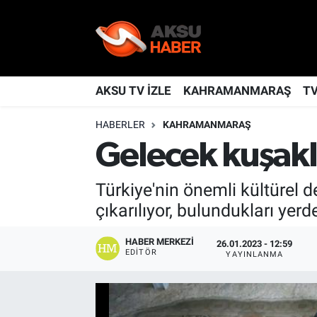
YAŞAM
Nöbetçi Eczaneler
TÜRKİYE
Hava Durumu
AKSU TV İZLE
KAHRAMANMARAŞ
T
HABERLER
KAHRAMANMARAŞ
KAHRAMANMARAŞ
Kahramanmaraş Namaz Vakitleri
Gelecek kuşakla
SPOR
Trafik Durumu
Türkiye'nin önemli kültürel d
GÜNDEM
TFF 2.Lig Kırmızı Grup Puan Durumu ve Fikstür
çıkarılıyor, bulundukları ye
POLİTİKA
Tüm Manşetler
HABER MERKEZI
26.01.2023 - 12:59
EDITÖR
YAYINLANMA
DÜNYA
Son Dakika Haberleri
BİLİM
Haber Arşivi