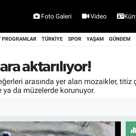
Foto Galeri
Video
Kün
V PROGRAMLAR
TÜRKİYE
SPOR
YAŞAM
GÜNDEM
ra aktarılıyor!
eğerleri arasında yer alan mozaikler, titi
rde ya da müzelerde korunuyor.