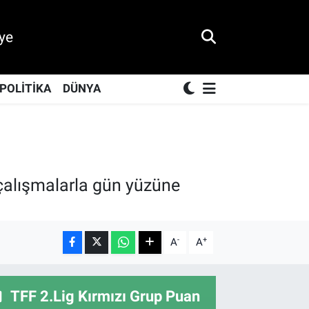
ye
POLİTİKA
DÜNYA
z çalışmalarla gün yüzüne
-
+
A
A
TFF 2.Lig Kırmızı Grup Puan