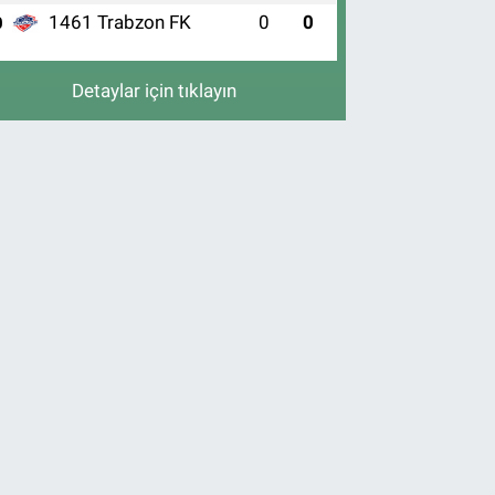
1461 Trabzon FK
0
0
0
Detaylar için tıklayın