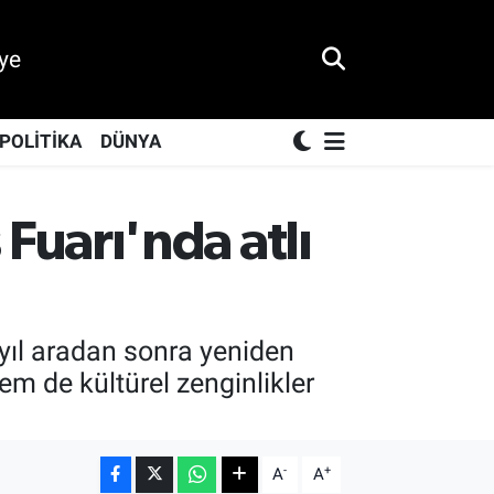
ye
POLİTİKA
DÜNYA
uarı'nda atlı
ıl aradan sonra yeniden
em de kültürel zenginlikler
-
+
A
A