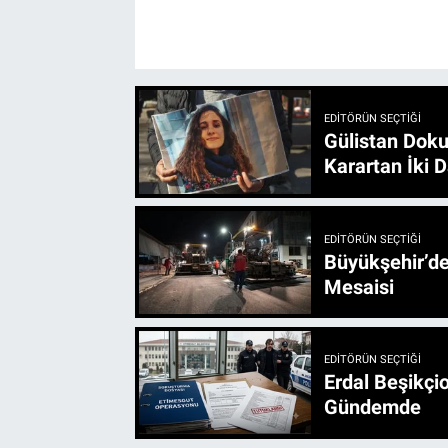
EDITÖRÜN SEÇTIĞI
Gülistan Doku
Karartan İki D
EDITÖRÜN SEÇTIĞI
Büyükşehir’den 3 İlçe 20 Noktada Yeni Haftada
Mesaisi
EDITÖRÜN SEÇTIĞI
Erdal Beşikçio
Gündemde