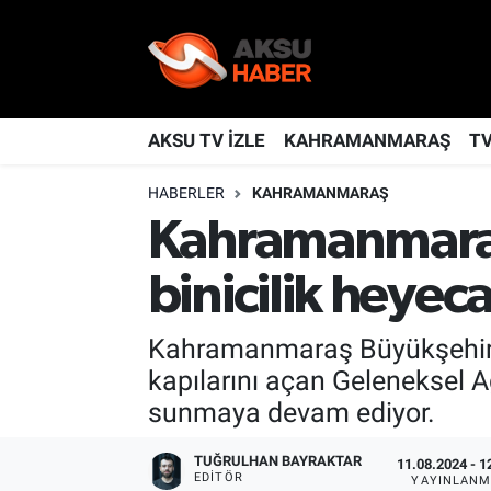
YAŞAM
Nöbetçi Eczaneler
TÜRKİYE
Hava Durumu
AKSU TV İZLE
KAHRAMANMARAŞ
T
HABERLER
KAHRAMANMARAŞ
KAHRAMANMARAŞ
Kahramanmaraş Namaz Vakitleri
Kahramanmaraş 
SPOR
Trafik Durumu
binicilik heyec
GÜNDEM
TFF 2.Lig Kırmızı Grup Puan Durumu ve Fikstür
Kahramanmaraş Büyükşehir B
POLİTİKA
Tüm Manşetler
kapılarını açan Geleneksel A
sunmaya devam ediyor.
DÜNYA
Son Dakika Haberleri
TUĞRULHAN BAYRAKTAR
11.08.2024 - 1
BİLİM
Haber Arşivi
EDITÖR
YAYINLANM