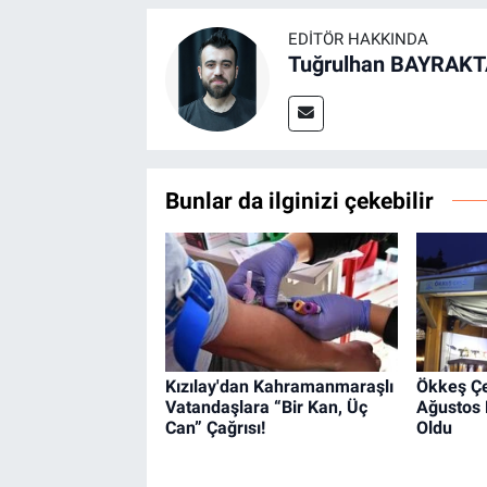
EDITÖR HAKKINDA
Tuğrulhan BAYRAK
Bunlar da ilginizi çekebilir
Kızılay'dan Kahramanmaraşlı
Ökkeş Çel
Vatandaşlara “Bir Kan, Üç
Ağustos F
Can” Çağrısı!
Oldu