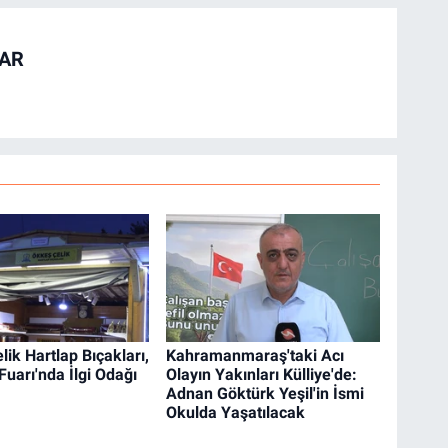
TAR
ik Hartlap Bıçakları,
Kahramanmaraş'taki Acı
uarı'nda İlgi Odağı
Olayın Yakınları Külliye'de:
Adnan Göktürk Yeşil'in İsmi
Okulda Yaşatılacak