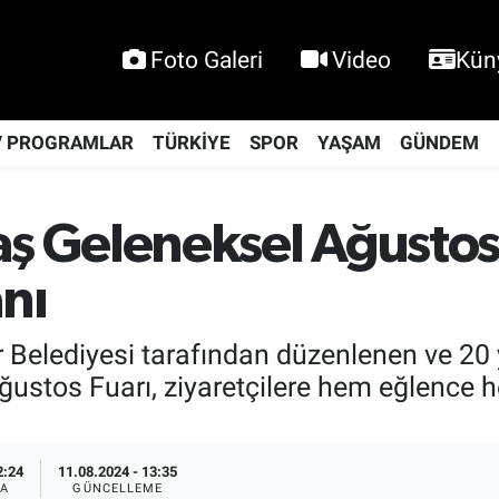
Foto Galeri
Video
Kün
V PROGRAMLAR
TÜRKİYE
SPOR
YAŞAM
GÜNDEM
Geleneksel Ağustos F
anı
elediyesi tarafından düzenlenen ve 20 y
ğustos Fuarı, ziyaretçilere hem eğlence h
2:24
11.08.2024 - 13:35
A
GÜNCELLEME