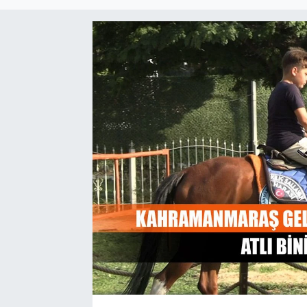
EĞİTİM
EKONOMİ
KÜLTÜR-SANAT
MAGAZİN
SAĞLIK
TEKNOLOJİ
TİCARET