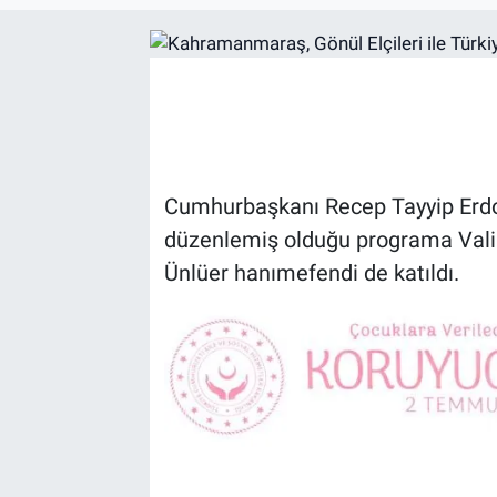
EĞİTİM
EKONOMİ
KÜLTÜR-SANAT
Cumhurbaşkanı Recep Tayyip Erdo
MAGAZİN
düzenlemiş olduğu programa Vali
SAĞLIK
Ünlüer hanımefendi de katıldı.
TEKNOLOJİ
TİCARET