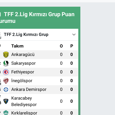
TFF 2.Lig Kırmızı Grup Puan
urumu
TFF 2.Lig Kırmızı Grup
#
Takım
O
P
Ankaragücü
0
0
1
Sakaryaspor
0
0
2
Fethiyespor
0
0
3
İnegölspor
0
0
4
Ankara Demirspor
0
0
5
Karacabey
0
0
6
Belediyespor
Kırklarelispor
0
0
7