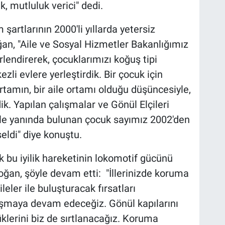
, mutluluk verici" dedi.
artlarının 2000'li yıllarda yetersiz
an, "Aile ve Sosyal Hizmetler Bakanlığımız
rlendirerek, çocuklarımızı koğuş tipi
zli evlere yerleştirdik. Bir çocuk için
rtamın, bir aile ortamı olduğu düşüncesiyle,
ik. Yapılan çalışmalar ve Gönül Elçileri
ile yanında bulunan çocuk sayımız 2002'den
eldi" diye konuştu.
rak bu iyilik hareketinin lokomotif gücünü
ğan, şöyle devam etti: "İllerinizde koruma
leler ile buluşturacak fırsatları
lışmaya devam edeceğiz. Gönül kapılarını
üklerini biz de sırtlanacağız. Koruma