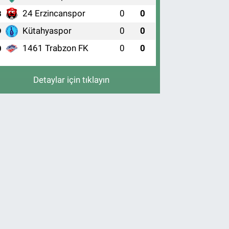
24 Erzincanspor
0
0
8
Kütahyaspor
0
0
9
1461 Trabzon FK
0
0
0
Detaylar için tıklayın