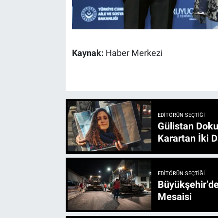
Kaynak:
Haber Merkezi
EDITÖRÜN SEÇTIĞI
Gülistan Doku
Karartan İki D
EDITÖRÜN SEÇTIĞI
Büyükşehir’den 3 İlçe 20 Noktada Yeni Haftada
Mesaisi