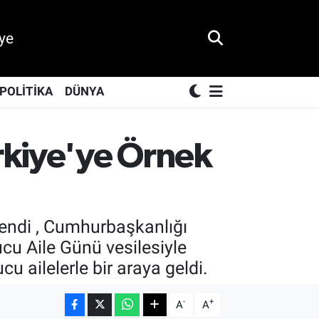
ye
POLİTİKA
DÜNYA
ürkiye'ye Örnek
endi , Cumhurbaşkanlığı
cu Aile Günü vesilesiyle
u ailelerle bir araya geldi.
-
+
A
A