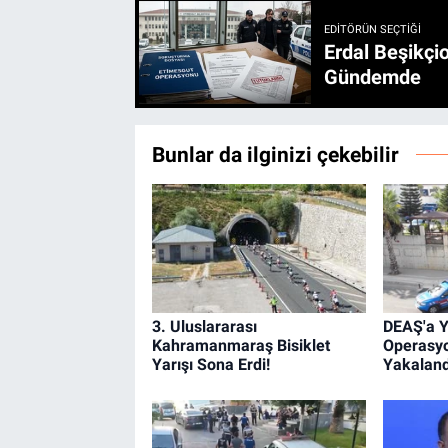
EDITÖRÜN SEÇTIĞI
Erdal Beşikçio
Gündemde
Bunlar da ilginizi çekebilir
3. Uluslararası
DEAŞ'a Y
Kahramanmaraş Bisiklet
Operasyo
Yarışı Sona Erdi!
Yakaland