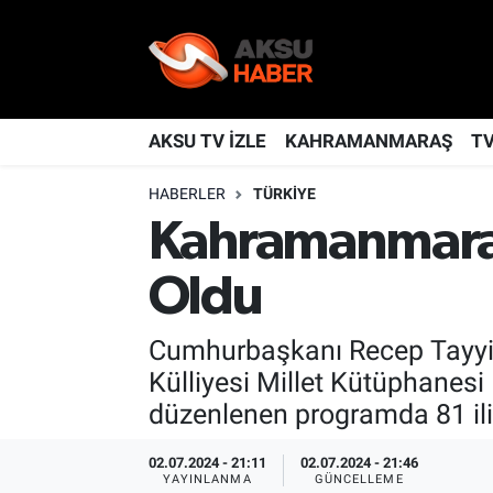
YAŞAM
Nöbetçi Eczaneler
TÜRKİYE
Hava Durumu
AKSU TV İZLE
KAHRAMANMARAŞ
T
HABERLER
TÜRKİYE
KAHRAMANMARAŞ
Kahramanmaraş Namaz Vakitleri
Kahramanmaraş,
SPOR
Trafik Durumu
Oldu
GÜNDEM
TFF 2.Lig Kırmızı Grup Puan Durumu ve Fikstür
Cumhurbaşkanı Recep Tayyip
POLİTİKA
Tüm Manşetler
Külliyesi Millet Kütüphanes
düzenlenen programda 81 ilin "
DÜNYA
Son Dakika Haberleri
02.07.2024 - 21:11
02.07.2024 - 21:46
BİLİM
Haber Arşivi
YAYINLANMA
GÜNCELLEME