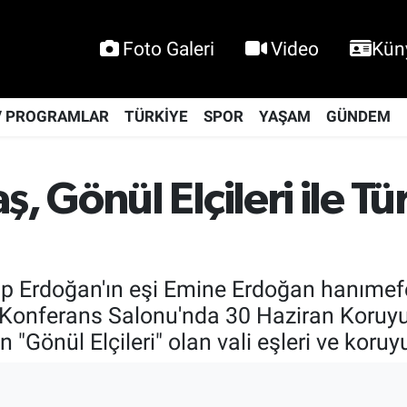
Foto Galeri
Video
Kün
V PROGRAMLAR
TÜRKİYE
SPOR
YAŞAM
GÜNDEM
 Gönül Elçileri ile T
 Erdoğan'ın eşi Emine Erdoğan hanımef
i Konferans Salonu'nda 30 Haziran Koruyu
Gönül Elçileri" olan vali eşleri ve koruyuc