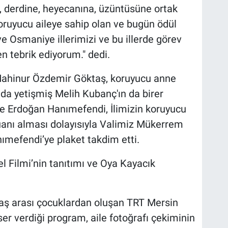
e, derdine, heyecanına, üzüntüsüne ortak
oruyucu aileye sahip olan ve bugün ödül
 Osmaniye illerimizi ve bu illerde görev
n tebrik ediyorum." dedi.
Mahinur Özdemir Göktaş, koruyucu anne
ında yetişmiş Melih Kubanç'ın da birer
 Erdoğan Hanımefendi, İlimizin koruyucu
uanı alması dolayısıyla Valimiz Mükerrem
ımefendi’ye plaket takdim etti.
 Filmi’nin tanıtımı ve Oya Kayacık
yaş arası çocuklardan oluşan TRT Mersin
er verdiği program, aile fotoğrafı çekiminin