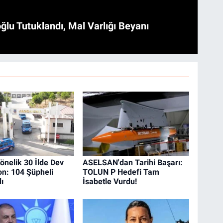
ğlu Tutuklandı, Mal Varlığı Beyanı
önelik 30 İlde Dev
ASELSAN'dan Tarihi Başarı:
n: 104 Şüpheli
TOLUN P Hedefi Tam
ı
İsabetle Vurdu!