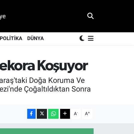
ye
POLİTİKA
DÜNYA
ekora Koşuyor
maraş'taki Doğa Koruma Ve
ezi'nde Çoğaltıldıktan Sonra
-
+
A
A