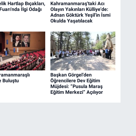
ik Hartlap Bıçakları,
Kahramanmaraş'taki Acı
uarı'nda İlgi Odağı
Olayın Yakınları Külliye'de:
Adnan Göktürk Yeşil'in İsmi
Okulda Yaşatılacak
hramanmaraşlı
Başkan Görgel’den
e Buluştu
Öğrencilere Dev Eğitim
Müjdesi: “Pusula Maraş
Eğitim Merkezi” Açılıyor