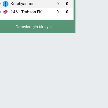
Kütahyaspor
0
0
9
1461 Trabzon FK
0
0
0
Detaylar için tıklayın