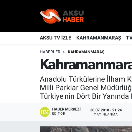
YAŞAM
Nöbetçi Eczaneler
TÜRKİYE
Hava Durumu
AKSU TV İZLE
KAHRAMANMARAŞ
T
HABERLER
KAHRAMANMARAŞ
KAHRAMANMARAŞ
Kahramanmaraş Namaz Vakitleri
Kahramanmaraş
SPOR
Trafik Durumu
Anadolu Türkülerine İlham K
GÜNDEM
TFF 2.Lig Kırmızı Grup Puan Durumu ve Fikstür
Milli Parklar Genel Müdürlü
Türkiye'nin Dört Bir Yanında
POLİTİKA
Tüm Manşetler
HABER MERKEZI
30.07.2018 - 21:24
DÜNYA
Son Dakika Haberleri
EDITÖR
YAYINLANMA
BİLİM
Haber Arşivi