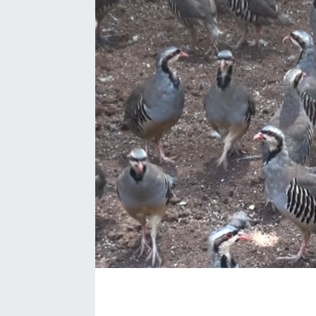
EĞİTİM
EKONOMİ
KÜLTÜR-SANAT
MAGAZİN
SAĞLIK
TEKNOLOJİ
TİCARET