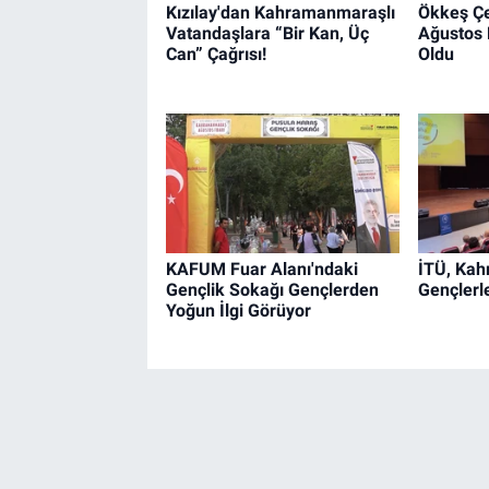
Kızılay'dan Kahramanmaraşlı
Ökkeş Çel
Vatandaşlara “Bir Kan, Üç
Ağustos F
Can” Çağrısı!
Oldu
KAFUM Fuar Alanı'ndaki
İTÜ, Ka
Gençlik Sokağı Gençlerden
Gençlerl
Yoğun İlgi Görüyor