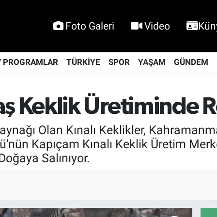
Foto Galeri
Video
Kün
V PROGRAMLAR
TÜRKİYE
SPOR
YAŞAM
GÜNDEM
 Keklik Üretiminde R
aynağı Olan Kınalı Keklikler, Kahraman
ğü'nün Kapıçam Kınalı Keklik Üretim Merk
 Doğaya Salınıyor.