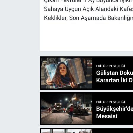
Çıkan Yavrular 1 Ay Boyunca Işıkl
Sahaya Uygun Açık Alandaki Kafes
Keklikler, Son Aşamada Bakanlığın
EDITÖRÜN SEÇTIĞI
Gülistan Doku
Karartan İki D
EDITÖRÜN SEÇTIĞI
Büyükşehir’den 3 İlçe 20 Noktada Yeni Haftada
Mesaisi