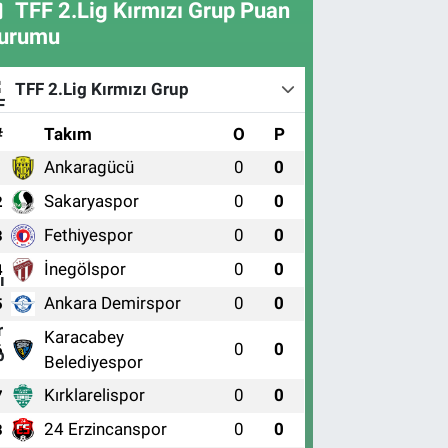
TFF 2.Lig Kırmızı Grup Puan
urumu
TFF 2.Lig Kırmızı Grup
#
Takım
O
P
Ankaragücü
0
0
1
Sakaryaspor
0
0
2
Fethiyespor
0
0
3
İnegölspor
0
0
4
Ankara Demirspor
0
0
5
Karacabey
0
0
6
Belediyespor
Kırklarelispor
0
0
7
24 Erzincanspor
0
0
8