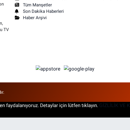
on
Tüm Manşetler
Son Dakika Haberleri
Haber Arşivi
m,
su TV
ır.
n faydalanıyoruz. Detaylar için lütfen tıklayın.
GİZLİLİK VE 