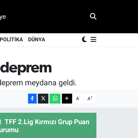
ye
POLİTİKA
DÜNYA
 deprem
 deprem meydana geldi.
-
+
A
A
TFF 2.Lig Kırmızı Grup Puan
urumu