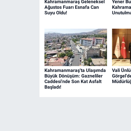
Kahramanmaraş Geleneksel
Yener Bu
Ağustos Fuarı Esnafa Can
Kahrama
Suyu Oldu!
Unutulma
Kahramanmaraş'ta Ulaşımda
Vali Ünl
Büyük Dönüşüm: Gazneliler
Görgel’d
Caddesi'nde Son Kat Asfalt
Müdürlüğ
Başladı!