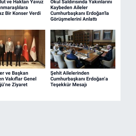
lut ve Haktan Yavuz
Okul Saldırısında Yakınlarını
nmaraşlılara
Kaybeden Aileler
z Bir Konser Verdi
Cumhurbaşkanı Erdoğan'la
Görüşmelerini Anlattı
üer ve Başkan
Şehit Ailelerinden
en Vakıflar Genel
Cumhurbaşkanı Erdoğan’a
ü’ne Ziyaret
Teşekkür Mesajı