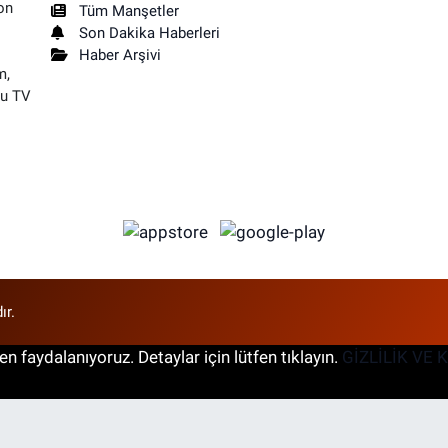
on
Tüm Manşetler
Son Dakika Haberleri
Haber Arşivi
m,
su TV
ır.
n faydalanıyoruz. Detaylar için lütfen tıklayın.
GİZLİLİK VE 