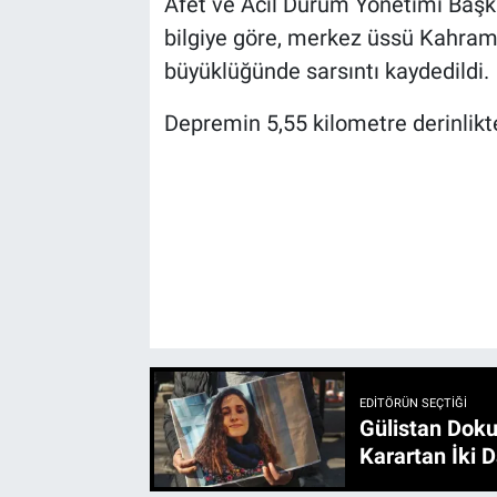
Afet ve Acil Durum Yönetimi Başkan
bilgiye göre, merkez üssü Kahrama
büyüklüğünde sarsıntı kaydedildi.
Depremin 5,55 kilometre derinlikte
EDITÖRÜN SEÇTIĞI
Gülistan Doku
Karartan İki D