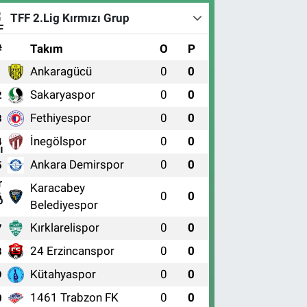
TFF 2.Lig Kırmızı Grup
#
Takım
O
P
Ankaragücü
0
0
1
Sakaryaspor
0
0
2
Fethiyespor
0
0
3
İnegölspor
0
0
4
Ankara Demirspor
0
0
5
Karacabey
0
0
6
Belediyespor
Kırklarelispor
0
0
7
24 Erzincanspor
0
0
8
Kütahyaspor
0
0
9
1461 Trabzon FK
0
0
0