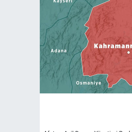
EĞİTİM
EKONOMİ
KÜLTÜR-SANAT
MAGAZİN
SAĞLIK
TEKNOLOJİ
TİCARET