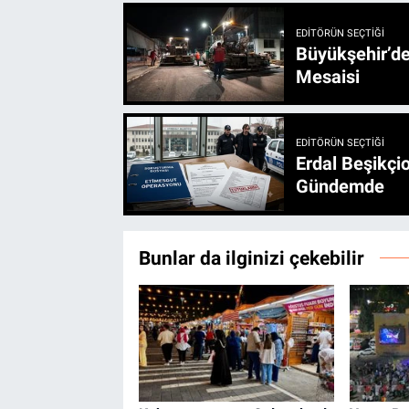
EDITÖRÜN SEÇTIĞI
Büyükşehir’den 3 İlçe 20 Noktada Yeni Haftada
Mesaisi
EDITÖRÜN SEÇTIĞI
Erdal Beşikçio
Gündemde
Bunlar da ilginizi çekebilir