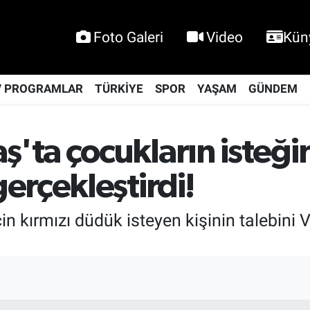
Foto Galeri
Video
Kün
V PROGRAMLAR
TÜRKİYE
SPOR
YAŞAM
GÜNDEM
ta çocukların isteğin
erçekleştirdi!
n kırmızı düdük isteyen kişinin talebini