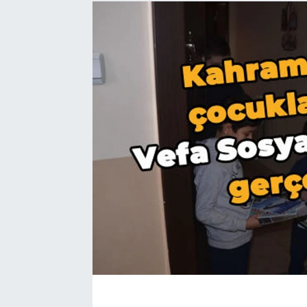
EĞİTİM
EKONOMİ
KÜLTÜR-SANAT
MAGAZİN
SAĞLIK
TEKNOLOJİ
TİCARET