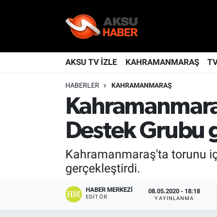
YAŞAM
Nöbetçi Eczaneler
TÜRKİYE
Hava Durumu
AKSU TV İZLE
KAHRAMANMARAŞ
T
HABERLER
KAHRAMANMARAŞ
KAHRAMANMARAŞ
Kahramanmaraş Namaz Vakitleri
Kahramanmaraş'
SPOR
Trafik Durumu
Destek Grubu g
GÜNDEM
TFF 2.Lig Kırmızı Grup Puan Durumu ve Fikstür
Kahramanmaraş'ta torunu içi
POLİTİKA
Tüm Manşetler
gerçekleştirdi.
DÜNYA
Son Dakika Haberleri
HABER MERKEZI
08.05.2020 - 18:18
EDITÖR
YAYINLANMA
BİLİM
Haber Arşivi