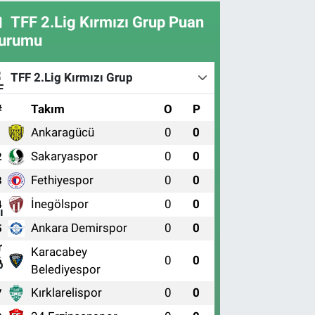
TFF 2.Lig Kırmızı Grup Puan
urumu
TFF 2.Lig Kırmızı Grup
#
Takım
O
P
Ankaragücü
0
0
1
Sakaryaspor
0
0
2
Fethiyespor
0
0
3
İnegölspor
0
0
4
Ankara Demirspor
0
0
5
Karacabey
0
0
6
Belediyespor
Kırklarelispor
0
0
7