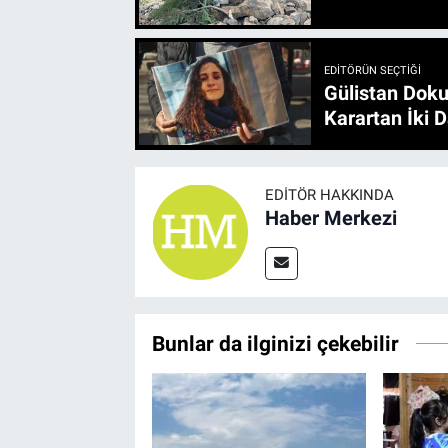
EDITÖRÜN SEÇTIĞI
Gülistan Doku
Karartan İki D
EDITÖR HAKKINDA
Haber Merkezi
Bunlar da ilginizi çekebilir