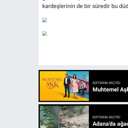
kardeşlerinin de bir süredir bu düd
EDITÖRÜN SEÇTIĞI
Muhtemel Aşk
EDITÖRÜN SEÇTIĞI
Adana'da ağac