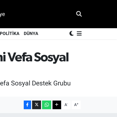
ye
POLİTİKA
DÜNYA
i Vefa Sosyal
 Vefa Sosyal Destek Grubu
-
+
A
A