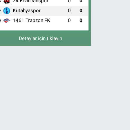
24 Erzincanspor
0
0
8
Kütahyaspor
0
0
9
1461 Trabzon FK
0
0
0
Detaylar için tıklayın