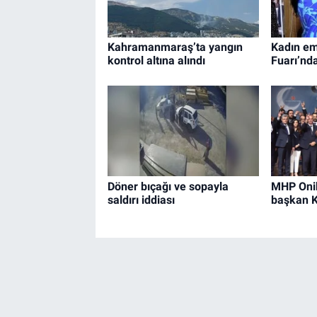
Kahramanmaraş’ta yangın
Kadın em
kontrol altına alındı
Fuarı’nd
Döner bıçağı ve sopayla
MHP Onik
saldırı iddiası
başkan 