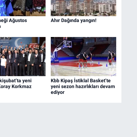
eği Ağustos
Ahır Dağında yangın!
a
işubat’ta yeni
Kbb Kipaş İstiklal Basket’te
Koray Korkmaz
yeni sezon hazırlıkları devam
ediyor