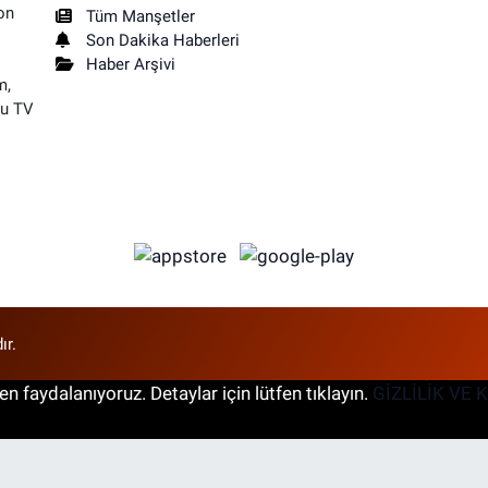
on
Tüm Manşetler
Son Dakika Haberleri
Haber Arşivi
m,
su TV
ır.
n faydalanıyoruz. Detaylar için lütfen tıklayın.
GİZLİLİK VE 