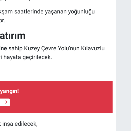
akşam saatlerinde yaşanan yoğunluğu
r.
Yatırım
ine
sahip Kuzey Çevre Yolu'nun Kılavuzlu
i hayata geçirilecek.
 yangın!
e
k
inşa edilecek,