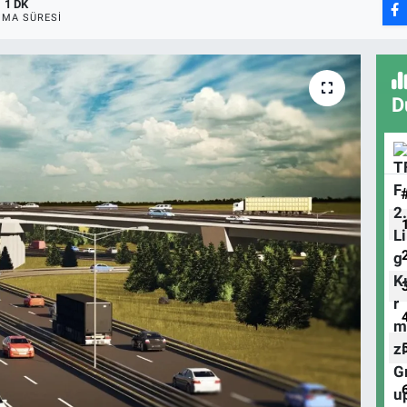
1 DK
MA SÜRESI
D