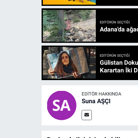
EDITÖRÜN SEÇTIĞI
Adana'da ağac
EDITÖRÜN SEÇTIĞI
Gülistan Doku
Karartan İki D
EDITÖR HAKKINDA
Suna AŞÇI