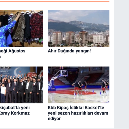
eği Ağustos
Ahır Dağında yangın!
a
işubat’ta yeni
Kbb Kipaş İstiklal Basket’te
Koray Korkmaz
yeni sezon hazırlıkları devam
ediyor