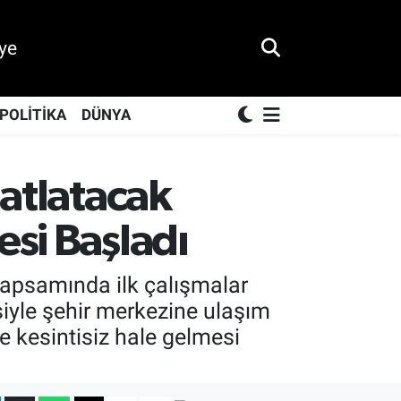
ye
POLİTİKA
DÜNYA
hatlatacak
esi Başladı
kapsamında ilk çalışmalar
siyle şehir merkezine ulaşım
e kesintisiz hale gelmesi