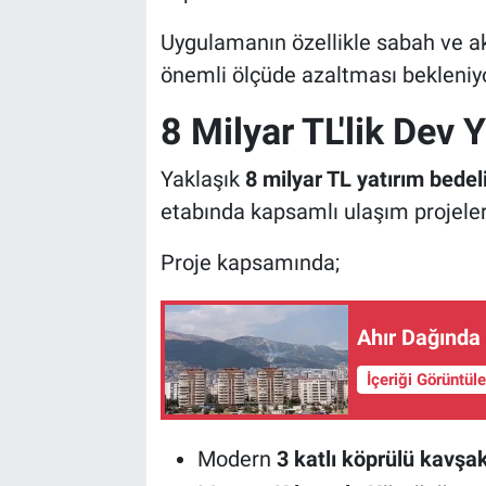
Uygulamanın özellikle sabah ve 
önemli ölçüde azaltması bekleniyo
8 Milyar TL'lik Dev 
Yaklaşık
8 milyar TL yatırım bedel
etabında kapsamlı ulaşım projeler
Proje kapsamında;
Ahır Dağında
İçeriği Görüntül
Modern
3 katlı köprülü kavşa