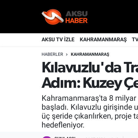
YAŞAM
Nöbetçi Eczaneler
TÜRKİYE
Hava Durumu
AKSU TV İZLE
KAHRAMANMARAŞ
T
HABERLER
KAHRAMANMARAŞ
KAHRAMANMARAŞ
Kahramanmaraş Namaz Vakitleri
Kılavuzlu'da Tr
SPOR
Trafik Durumu
Adım: Kuzey Çev
GÜNDEM
TFF 2.Lig Kırmızı Grup Puan Durumu ve Fikstür
Kahramanmaraş'ta 8 milyar T
POLİTİKA
Tüm Manşetler
başladı. Kılavuzlu girişinde
üç şeride çıkarılırken, proj
DÜNYA
Son Dakika Haberleri
hedefleniyor.
BİLİM
Haber Arşivi