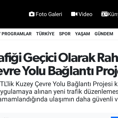
Foto Galeri
Video
Kün
V PROGRAMLAR
TÜRKİYE
SPOR
YAŞAM
GÜNDEM
afiği Geçici Olarak Ra
re Yolu Bağlantı Proj
L'lik Kuzey Çevre Yolu Bağlantı Projesi 
 uygulamaya alınan yeni trafik düzenleme
e tamamlandığında ulaşımın daha güvenli v