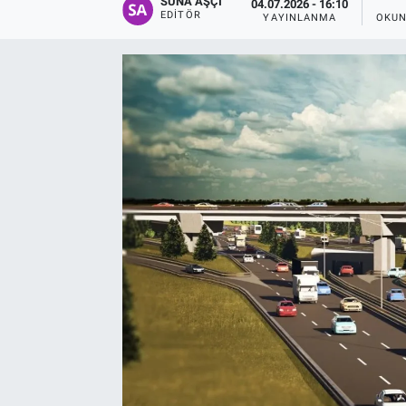
SUNA AŞÇI
04.07.2026 - 16:10
EDITÖR
YAYINLANMA
OKUN
EĞİTİM
EKONOMİ
KÜLTÜR-SANAT
MAGAZİN
SAĞLIK
TEKNOLOJİ
TİCARET