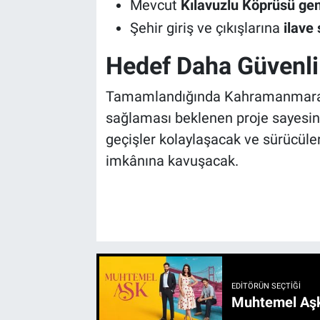
Mevcut
Kılavuzlu Köprüsü gen
Şehir giriş ve çıkışlarına
ilave 
Hedef Daha Güvenli 
Tamamlandığında Kahramanmaraş'ı
sağlaması beklenen proje sayesinde 
geçişler kolaylaşacak ve sürücüler
imkânına kavuşacak.
EDITÖRÜN SEÇTIĞI
Muhtemel Aşk