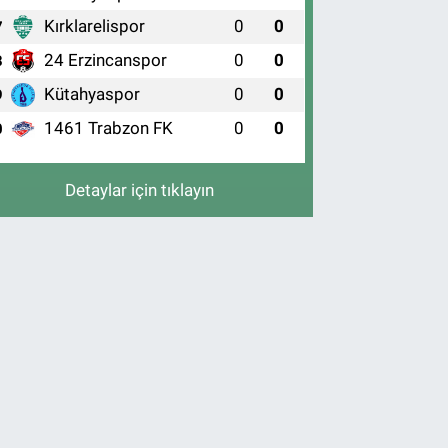
Kırklarelispor
0
0
7
24 Erzincanspor
0
0
8
Kütahyaspor
0
0
9
1461 Trabzon FK
0
0
0
Detaylar için tıklayın