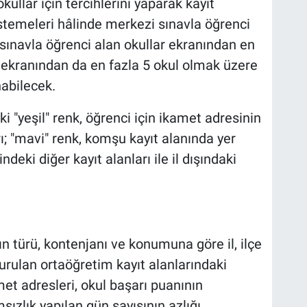
kullar için tercihlerini yaparak kayıt
stemeleri hâlinde merkezi sınavla öğrenci
 sınavla öğrenci alan okullar ekranından en
h ekranından da en fazla 5 okul olmak üzere
abilecek.
i "yeşil" renk, öğrenci için ikamet adresinin
ı; "mavi" renk, komşu kayıt alanında yer
çindeki diğer kayıt alanları ile il dışındaki
ın türü, kontenjanı ve konumuna göre il, ilçe
urulan ortaöğretim kayıt alanlarındaki
met adresleri, okul başarı puanının
ızlık yapılan gün sayısının azlığı