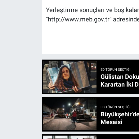
Yerleştirme sonuçları ve boş kal
"http://www.meb.gov.tr" adresinde
EDITÖRÜN SEÇTIĞI
Gülistan Doku
Karartan İki D
EDITÖRÜN SEÇTIĞI
Büyükşehir’den 3 İlçe 20 Noktada Yeni Haftada
Mesaisi