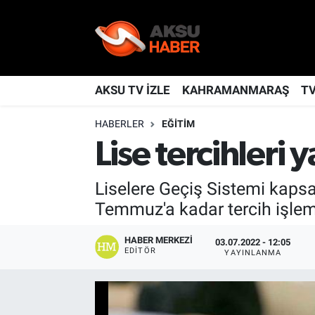
YAŞAM
Nöbetçi Eczaneler
TÜRKİYE
Hava Durumu
AKSU TV İZLE
KAHRAMANMARAŞ
T
HABERLER
EĞİTİM
KAHRAMANMARAŞ
Kahramanmaraş Namaz Vakitleri
Lise tercihleri 
SPOR
Trafik Durumu
Liselere Geçiş Sistemi kapsam
GÜNDEM
TFF 2.Lig Kırmızı Grup Puan Durumu ve Fikstür
Temmuz'a kadar tercih işleml
POLİTİKA
Tüm Manşetler
HABER MERKEZI
03.07.2022 - 12:05
EDITÖR
YAYINLANMA
DÜNYA
Son Dakika Haberleri
BİLİM
Haber Arşivi