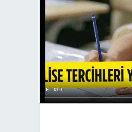
EĞİTİM
EKONOMİ
KÜLTÜR-SANAT
MAGAZİN
SAĞLIK
TEKNOLOJİ
TİCARET